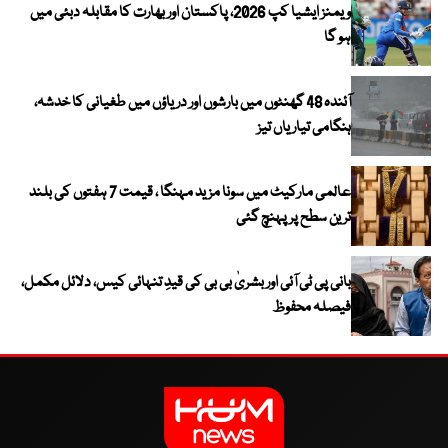
ویمنز ایشیا کپ 2026، پاکستان اور بھارت کا مقابلہ دبئی میں
ہو گا
آئندہ 48 گھنٹوں میں بارشوں اور دریاؤں میں طغیانی کا خدشہ،
ہنگامی تیاریاں تیز
عالمی مارکیٹ میں سونا مزید مہنگا ، قیمت 7 ہفتوں کی بلند
ترین سطح پر پہنچ گئی
بانی پی ٹی آئی اور بشریٰ بی بی کی قیدِ تنہائی کیس، دلائل مکمل،
فیصلہ محفوظ