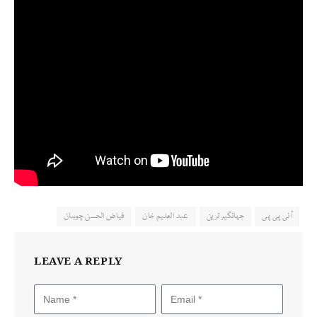
آئی پی پی
جہانگیر ترین
عبد العلیم خان
فیاض الحسن چوہان
LEAVE A REPLY