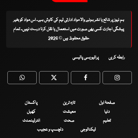
ہم نیوز پر شائع یا نشر ہونے والا مواد ادارتی ٹیم کی کاوش ہے۔ اس مواد کو بغیر
پیشگی اجازت کسی بھی صورت میں استعمال یا نقل کرنا درست نہیں۔ تمام
حقوق محفوظ ہیں © 2026
رابطہ کریں
پرائیویسی پالیسی
WhatsApp
Twitter
Facebook
Faceboo
صفحۂ اول
تازہ ترین
پاکستان
دنیا
معیشت
کھیل
تعلیم
صحت
انٹرٹینمنٹ
ٹیکنالوجی
دلچسپ و عجیب