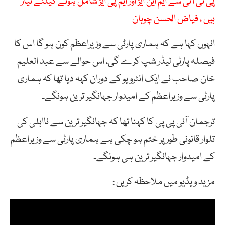
پی ٹی آئی سے ایم این ایز اور ایم پی ایز شامل ہونے کیلئے تیار
ہیں ، فیاض الحسن چوہان
انہوں کہا ہے کہ ہماری پارٹی سے وزیراعظم کون ہو گا اس کا
فیصلہ پارٹی لیڈر شپ کرے گی، اس حوالے سے عبد العلیم
خان صاحب نے ایک انٹرویو کے دوران کہہ دیا تھا کہ ہماری
پارٹی سے وزیراعظم کے امیدوار جہانگیر ترین ہونگے۔
ترجمان آئی پی پی کا کہنا تھا کہ جہانگیر ترین سے نااہلی کی
تلوار قانونی طور پر ختم ہو چکی ہے ہماری پارٹی سے وزیراعظم
کے امیدوار جہانگیر ترین ہی ہونگے۔
مزید ویڈیو میں ملاحظہ کریں :