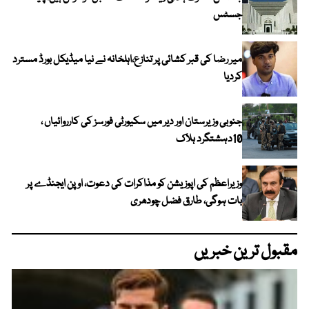
جسٹس
میر رضا کی قبر کشائی پر تنازع،اہلخانہ نے نیا میڈیکل بورڈ مسترد
کردیا
جنوبی وزیرستان اور دیر میں سکیورٹی فورسز کی کارروائیاں ،
10دہشتگرد ہلاک
وزیراعظم کی اپوزیشن کو مذاکرات کی دعوت، اوپن ایجنڈے پر
بات ہوگی، طارق فضل چودھری
مقبول ترین خبریں