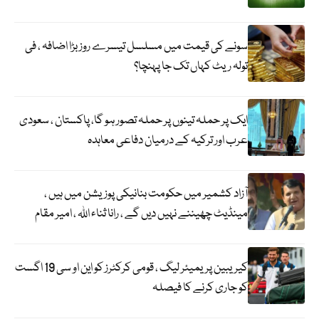
سونے کی قیمت میں مسلسل تیسرے روز بڑا اضافہ ، فی
تولہ ریٹ کہاں تک جا پہنچا؟
ایک پر حملہ تینوں پر حملہ تصور ہو گا، پاکستان ، سعودی
عرب اور ترکیہ کے درمیان دفاعی معاہدہ
آزاد کشمیر میں حکومت بنانیکی پوزیشن میں ہیں ،
مینڈیٹ چھیننے نہیں دیں گے ، رانا ثناء اللہ ، امیر مقام
کیریبین پریمیئر لیگ ، قومی کرکٹرز کو این او سی 19 اگست
کو جاری کرنے کا فیصلہ