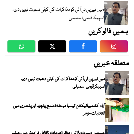
میں نے پی ٹی آئی کومذاکرات کی کوئی دعوت نہیں دی،
اسپیکرقومی اسمبلی
ہمیں فالو کریں
WhatsApp
Twitter
Facebook
Faceboo
متعلقہ خبریں
میں نے پی ٹی آئی کومذاکرات کی کوئی دعوت نہیں دی،
اسپیکرقومی اسمبلی
آزاد کشمیرالیکشن تیسرا مرحلہ؛ضلع پونچھ اور پلندری میں
انتخابات مؤخر
جسٹس مسرت ہلالی ریٹائر؛خدمات ناقابل فراموش ہیں،چیف