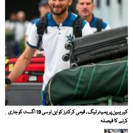
کیریبین پریمیئر لیگ ، قومی کرکٹرز کو این او سی 19 اگست کو جاری
پیٹ
کرنے کا فیصلہ