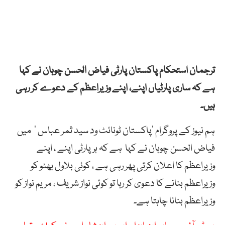
ترجمان استحکام پاکستان پارٹی فیاض الحسن چوہان نے کہا
ہے کہ ساری پارٹیاں اپنے، اپنے وزیراعظم کے دعوے کر رہی
ہیں۔
ہم نیوز کے پروگرام ‘پاکستان ٹونائٹ ود سید ثمر عباس ‘ میں
فیاض الحسن چوہان نے کہا ہے کہ ہر پارٹی اپنے ، اپنے
وزیراعظم کا اعلان کرتی پھر رہی ہے ، کوئی بلاول بھٹو کو
وزیراعظم بنانے کا دعوی کر رہا تو کوئی نواز شریف ، مریم نواز کو
وزیراعظم بنانا چاہتا ہے۔