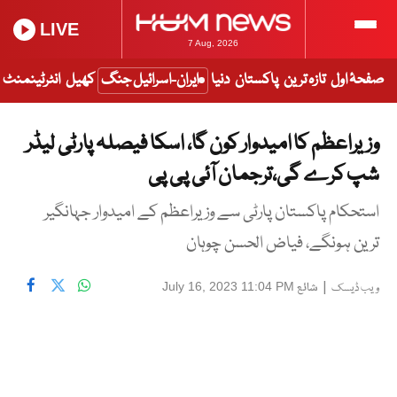
LIVE
7 Aug, 2026
صفحۂ اول
تازہ ترین
پاکستان
دنیا
ایران-اسرائیل جنگ
کھیل
انٹرٹینمنٹ
وزیراعظم کا امیدوار کون گا، اسکا فیصلہ پارٹی لیڈر
شپ کرے گی،ترجمان آئی پی پی
استحکام پاکستان پارٹی سے وزیراعظم کے امیدوار جہانگیر
ترین ہونگے، فیاض الحسن چوہان
|
شائع
July 16, 2023 11:04 PM
ویب ڈیسک