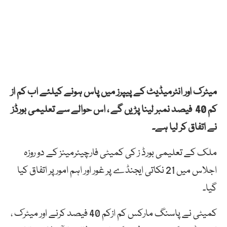
میٹرک اور انٹرمیڈیٹ کے پیپرز میں پاس ہونے کیلئے اب کم از
کم 40 فیصد نمبر لینا پڑیں گے ، اس حوالے سے تعلیمی بورڈز
نے اتفاق کر لیا ہے۔
ملک کے تعلیمی بورڈ ز کی کمیٹی فارچیئرمینز کے دو روزہ
اجلاس میں 21 نکاتی ایجنڈے پر غور اور اہم امور پر اتفاق کیا
گیا۔
کمیٹی نے پاسنگ مارکس کم ازکم 40 فیصد کرنے اور میٹرک ،