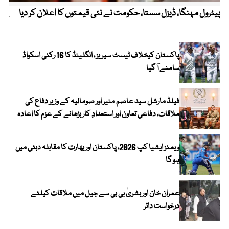
پیٹرول مہنگا، ڈیزل سستا، حکومت نے نئی قیمتوں کا اعلان کر دیا
پنج
پاکستان کیخلاف ٹیسٹ سیریز ، انگلینڈ کا 16 رکنی اسکواڈ
سامنے آ گیا
فیلڈ مارشل سید عاصم منیر اور صومالیہ کے وزیر دفاع کی
ملاقات، دفاعی تعاون اور استعدادِ کار بڑھانے کے عزم کا اعادہ
ویمنز ایشیا کپ 2026، پاکستان اور بھارت کا مقابلہ دبئی میں
ہو گا
عمران خان اور بشریٰ بی بی سے جیل میں ملاقات کیلئے
درخواست دائر