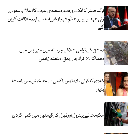
ترک صدر کا ایک روزہ دورہ سعودی عرب کا اعلان، سعودی
ولی عہد اور وزیراعظم شہباز شریف سے اہم ملاقات کریں
گے
دمشق کے نواحی علاقے جرمانہ میں منی بس میں
دھماکہ، 2 افراد جاں بحق، متعدد زخمی
شادی کا کوئی ارادہ نہیں، اکیلی بے حد خوش ہوں، امیشا
پٹیل
حکومت نے پیٹرول اور ڈیزل کی قیمتوں میں کمی کر دی