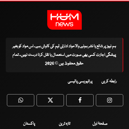
ہم نیوز پر شائع یا نشر ہونے والا مواد ادارتی ٹیم کی کاوش ہے۔ اس مواد کو بغیر
پیشگی اجازت کسی بھی صورت میں استعمال یا نقل کرنا درست نہیں۔ تمام
حقوق محفوظ ہیں © 2026
رابطہ کریں
پرائیویسی پالیسی
WhatsApp
Twitter
Facebook
Faceboo
صفحۂ اول
تازہ ترین
پاکستان