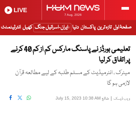
LIVE
7 Aug, 2026
صفحۂ اول
تازہ ترین
پاکستان
دنیا
ایران-اسرائیل جنگ
کھیل
انٹرٹینمنٹ
تعلیمی بورڈز نے پاسنگ مارکس کم از کم 40 کرنے
پر اتفاق کر لیا
میٹرک ، انٹرمیڈیٹ کے مسلم طلبہ کے لیے مطالعہ قرآن
لازمی ہو گا
|
شائع
July 15, 2023 10:38 AM
ویب ڈیسک