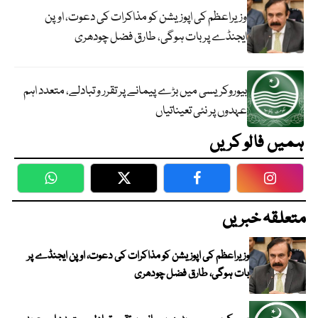
وزیراعظم کی اپوزیشن کو مذاکرات کی دعوت، اوپن
ایجنڈے پر بات ہوگی، طارق فضل چودھری
بیوروکریسی میں بڑے پیمانے پر تقرر و تبادلے، متعدد اہم
عہدوں پر نئی تعیناتیاں
ہمیں فالو کریں
WhatsApp
Twitter
Facebook
Faceboo
متعلقہ خبریں
وزیراعظم کی اپوزیشن کو مذاکرات کی دعوت، اوپن ایجنڈے پر
بات ہوگی، طارق فضل چودھری