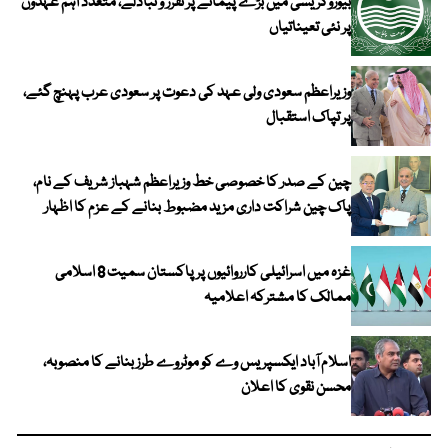
بیوروکریسی میں بڑے پیمانے پر تقرر و تبادلے، متعدد اہم عہدوں
پر نئی تعیناتیاں
وزیراعظم سعودی ولی عہد کی دعوت پر سعودی عرب پہنچ گئے،
پر تپاک استقبال
چین کے صدر کا خصوصی خط وزیراعظم شہباز شریف کے نام،
پاک چین شراکت داری مزید مضبوط بنانے کے عزم کا اظہار
غزہ میں اسرائیلی کارروائیوں پر پاکستان سمیت 8 اسلامی
ممالک کا مشترکہ اعلامیہ
اسلام آباد ایکسپریس وے کو موٹروے طرز بنانے کا منصوبہ،
محسن نقوی کا اعلان