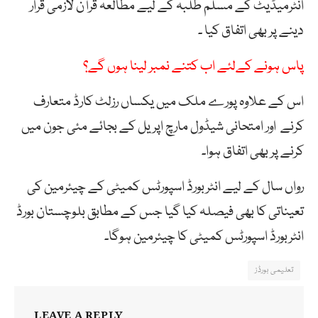
انٹرمیڈیٹ کے مسلم طلبہ کے لیے مطالعہ قرآن لازمی قرار
دینے پر بھی اتفاق کیا ۔
پاس ہونے کےلئے اب کتنے نمبر لینا ہوں گے؟
اس کے علاوہ پورے ملک میں یکساں رزلٹ کارڈ متعارف
کرنے اور امتحانی شیڈول مارچ اپریل کے بجائے مئی جون میں
کرنے پر بھی اتفاق ہوا۔
رواں سال کے لیے انٹربورڈ اسپورٹس کمیٹی کے چیئرمین کی
تعیناتی کا بھی فیصلہ کیا گیا جس کے مطابق بلوچستان بورڈ
انٹربورڈ اسپورٹس کمیٹی کا چیئرمین ہوگا۔
تعلیمی بورڈز
LEAVE A REPLY