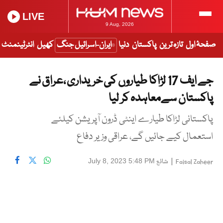
LIVE
9 Aug, 2026
صفحۂ اول
تازہ ترین
پاکستان
دنیا
ایران-اسرائیل جنگ
کھیل
انٹرٹینمنٹ
جے ایف 17 لڑاکا طیاروں کی خریداری ،عراق نے
پاکستان سےمعاہدہ کر لیا
پاکستانی لڑاکا طیارے اینٹی ڈرون آپریشن کیلئے
استعمال کیے جائیں گے، عراقی وزیر دفاع
|
شائع
July 8, 2023 5:48 PM
Faisal Zaheer