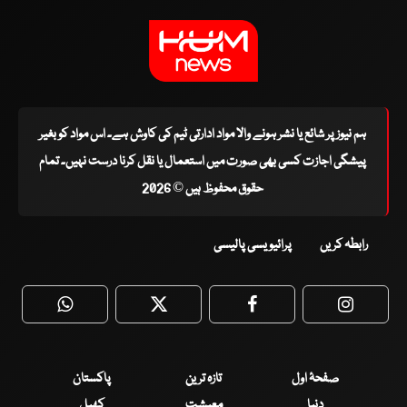
ہم نیوز پر شائع یا نشر ہونے والا مواد ادارتی ٹیم کی کاوش ہے۔ اس مواد کو بغیر
پیشگی اجازت کسی بھی صورت میں استعمال یا نقل کرنا درست نہیں۔ تمام
حقوق محفوظ ہیں © 2026
رابطہ کریں
پرائیویسی پالیسی
WhatsApp
Twitter
Facebook
Faceboo
صفحۂ اول
تازہ ترین
پاکستان
دنیا
معیشت
کھیل