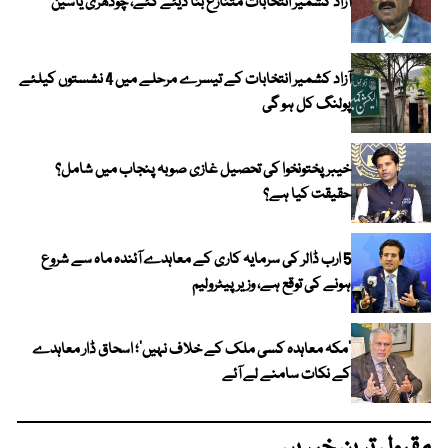
آزاد کشمیر انتخابات متنازع بنا دیئے گئے، چودھری یاسین
آزاد کشمیر انتخابات کے تیسرے مرحلے میں 4 نشستوں کیلئے
پولنگ کل ہو گی
خیبر پختونخوا کی تحصیل غازی صوبہ پنجاب میں شامل؟
حقیقت کیا ہے؟
5 ارب ڈالر کی سرمایہ کاری کے معاہدے آئندہ ماہ سے شروع
ہونے کی توقع ہے، وزیر پیٹرولیم
‘مکہ معاہدہ کسی ملک کے خلاف نہیں’؛ اسحاق ڈار معاہدے
کے نکات سامنے لے آئے