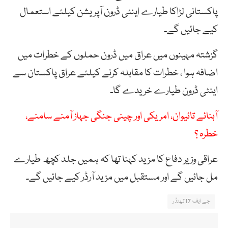
پاکستانی لڑاکا طیارے اینٹی ڈرون آپریشن کیلئے استعمال
کیے جائیں گے۔
گزشتہ مہینوں میں عراق میں ڈرون حملوں کے خطرات میں
اضافہ ہوا ، خطرات کا مقابلہ کرنے کیلئے عراق پاکستان سے
اینٹی ڈرون طیارے خریدے گا۔
آبنائے تائیوان، امریکی اور چینی جنگی جہاز آمنے سامنے،
خطرہ ؟
عراقی وزیر دفاع کا مزید کہنا تھا کہ ہمیں جلد کچھ طیارے
مل جائیں گے اور مستقبل میں مزید آرڈر کیے جائیں گے۔
جے ایف 17 تھنڈر