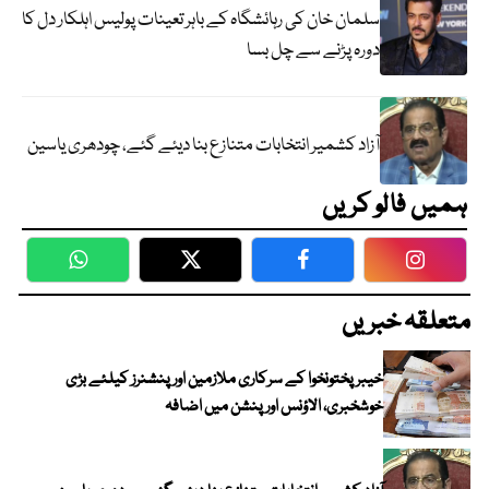
سلمان خان کی رہائشگاہ کے باہر تعینات پولیس اہلکار دل کا
دورہ پڑنے سے چل بسا
آزاد کشمیر انتخابات متنازع بنا دیئے گئے، چودھری یاسین
ہمیں فالو کریں
WhatsApp
Twitter
Facebook
Faceboo
متعلقہ خبریں
خیبرپختونخوا کے سرکاری ملازمین اور پنشنرز کیلئے بڑی
خوشخبری، الاؤنس اور پنشن میں اضافہ