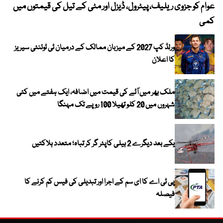
عوام کو جزوی ریلیف، پیٹرول، ڈیزل اور مٹی کے تیل کی قیمتوں میں
4 روز میں سونے کی قیمت میں بڑا اضافہ
کمی
ورلڈ کپ 2027 کے میزبان ممالک کے درمیان ٹی ٹوئنٹی سیریز
کا اعلان
ملک بھر میں آٹے کی قیمت میں اضافہ، ایک ہفتے میں کئی
شہروں میں 20 کلو تھیلا 100 روپے تک مہنگا
یکے بعد دیگرے 2 ہیلی کاپٹر گر کر تباہ؛ متعدد ہلاکتیں
پی ٹی اے کا ای سم کے اجرا اور تبدیلی کی فیس کم کرنے کا
فیصلہ