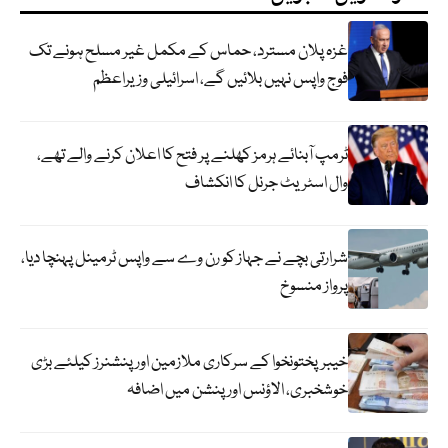
غزہ پلان مسترد، حماس کے مکمل غیر مسلح ہونے تک
فوج واپس نہیں بلائیں گے، اسرائیلی وزیراعظم
ٹرمپ آبنائے ہرمز کھلنے پر فتح کا اعلان کرنے والے تھے،
وال اسٹریٹ جرنل کا انکشاف
شرارتی بچے نے جہاز کو رن وے سے واپس ٹرمینل پہنچا دیا،
پرواز منسوخ
خیبرپختونخوا کے سرکاری ملازمین اور پنشنرز کیلئے بڑی
خوشخبری، الاؤنس اور پنشن میں اضافہ