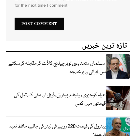
for the next time I comment.
تازہ ترین خبریں
مسلمان متحد ہوں تو ہر چیلنج کا ڈٹ کر مقابلہ کر سکتے
ہیں، ایرانی وزیر خارجہ
عوام کو جزوی ریلیف، پیٹرول، ڈیزل اور مٹی کے تیل کی
قیمتوں میں کمی
پیٹرول کی قیمت 228 روپے فی لیٹر کی جائے، حافظ نعیم
الرحمان