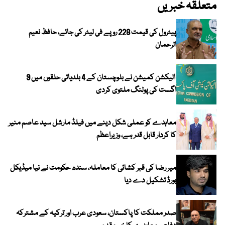
متعلقہ خبریں
پیٹرول کی قیمت 228 روپے فی لیٹر کی جائے، حافظ نعیم
الرحمان
الیکشن کمیشن نے بلوچستان کے 4 بلدیاتی حلقوں میں 9
اگست کی پولنگ ملتوی کردی
معاہدے کو عملی شکل دینے میں فیلڈ مارشل سید عاصم منیر
کا کردار قابل قدر ہے، وزیراعظم
میر رضا کی قبر کشائی کا معاملہ، سندھ حکومت نے نیا میڈیکل
بورڈ تشکیل دے دیا
صدر مملکت کا پاکستان، سعودی عرب اور ترکیہ کے مشترکہ