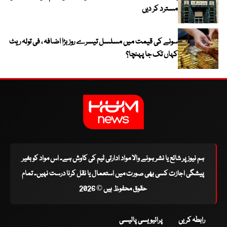
مسترد کر دیں
سونے کی قیمت میں مسلسل تیسرے روز بڑا اضافہ ، فی تولہ ریٹ
کہاں تک جا پہنچا؟
ہم نیوز پر شائع یا نشر ہونے والا مواد ادارتی ٹیم کی کاوش ہے۔ اس مواد کو بغیر
پیشگی اجازت کسی بھی صورت میں استعمال یا نقل کرنا درست نہیں۔ تمام
حقوق محفوظ ہیں © 2026
رابطہ کریں
پرائیویسی پالیسی