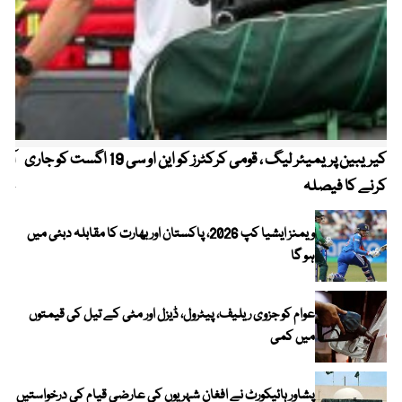
کیریبین پریمیئر لیگ ، قومی کرکٹرز کو این او سی 19 اگست کو جاری
آز
کرنے کا فیصلہ
چھی
ویمنز ایشیا کپ 2026، پاکستان اور بھارت کا مقابلہ دبئی میں
ہو گا
عوام کو جزوی ریلیف، پیٹرول، ڈیزل اور مٹی کے تیل کی قیمتوں
میں کمی
پشاور ہائیکورٹ نے افغان شہریوں کی عارضی قیام کی درخواستیں