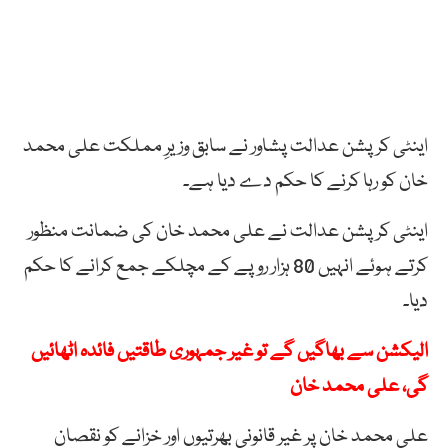
اینٹی کرپشن عدالت پشاور نے سابق وزیرِ مملکت علی محمد
خان کو رہا کرنے کا حکم دے دیا ہے۔
اینٹی کرپشن عدالت نے علی محمد خان کی ضمانت منظور
کرتے ہوئے انہیں 80 ہزار روپے کے مچلکے جمع کرانے کا حکم
دیا۔
الیکشن سے بھاگیں گے تو غیر جمہوری طاقتیں فائدہ اٹھائیں
گی، علی محمد خان
علی محمد خان پر غیر قانونی بھرتیوں اور خزانے کو نقصان