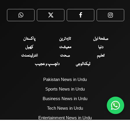
WhatsApp
Twitter
Facebook
Faceboo
صفحۂ اول
تازہ ترین
پاکستان
دنیا
معیشت
کھیل
تعلیم
صحت
انٹرٹینمنٹ
ٹیکنالوجی
دلچسپ و عجیب
Pakistan News in Urdu
Sports News in Urdu
Business News in Urdu
Tech News in Urdu
Entertainment News in Urdu
Health News in Urdu