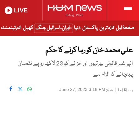
LIVE
8 Aug, 2026
صفحۂ اول
تازہ ترین
پاکستان
دنیا
ایران-اسرائیل جنگ
کھیل
انٹرٹینمنٹ
علی محمد خان کو رہا کرنے کا حکم
انپر غیر قانونی بھرتیوں اور خزانے کو 23 لاکھ روپے نقصان
پہنچانے کا الزام ہے
|
شائع
June 27, 2023 3:18 PM
Lal Khan