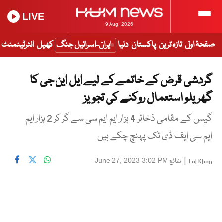
LIVE
9 Aug, 2026
صفحۂ اول
تازہ ترین
پاکستان
دنیا
ایران-اسرائیل جنگ
کھیل
انٹرٹینمنٹ
گردشی قرض کے خاتمے کے لیے ایل این جی کا
گھریلو استعمال روکنے کی تجویز
گیس کے مقامی ذخائر 4 ہزار ایم ایم سی سے گر کر 2 ہزار ایم
ایم سی ایف ڈی تک پہنچ چکے ہیں
|
شائع
June 27, 2023 3:02 PM
Lal Khan