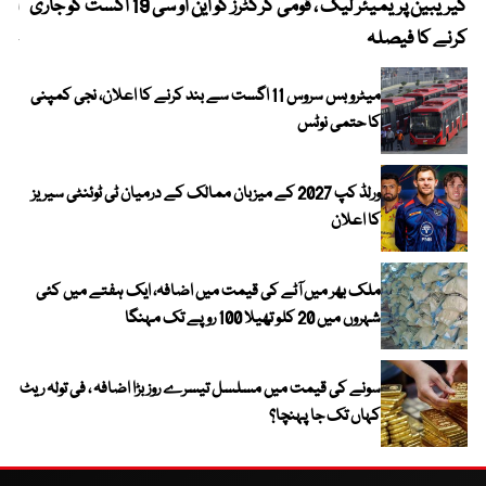
کیریبین پریمیئر لیگ ، قومی کرکٹرز کو این او سی 19 اگست کو جاری
آز
کرنے کا فیصلہ
چھی
میٹرو بس سروس 11 اگست سے بند کرنے کا اعلان، نجی کمپنی
کا حتمی نوٹس
ورلڈ کپ 2027 کے میزبان ممالک کے درمیان ٹی ٹوئنٹی سیریز
کا اعلان
ملک بھر میں آٹے کی قیمت میں اضافہ، ایک ہفتے میں کئی
شہروں میں 20 کلو تھیلا 100 روپے تک مہنگا
سونے کی قیمت میں مسلسل تیسرے روز بڑا اضافہ ، فی تولہ ریٹ
کہاں تک جا پہنچا؟