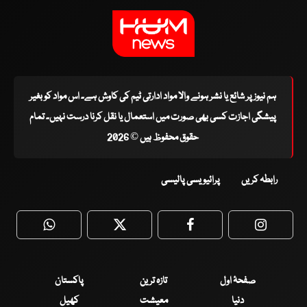
ہم نیوز پر شائع یا نشر ہونے والا مواد ادارتی ٹیم کی کاوش ہے۔ اس مواد کو بغیر
پیشگی اجازت کسی بھی صورت میں استعمال یا نقل کرنا درست نہیں۔ تمام
حقوق محفوظ ہیں © 2026
رابطہ کریں
پرائیویسی پالیسی
WhatsApp
Twitter
Facebook
Faceboo
صفحۂ اول
تازہ ترین
پاکستان
دنیا
معیشت
کھیل