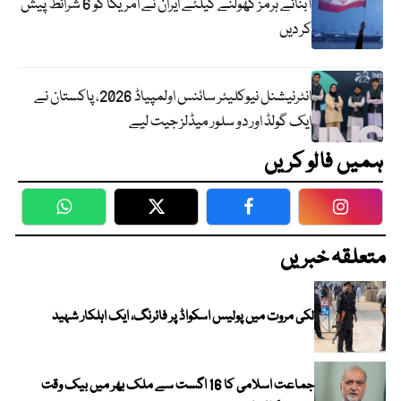
آبنائے ہرمز کھولنے کیلئے ایران نے امریکا کو 6 شرائط پیش
کر دیں
انٹرنیشنل نیوکلیئر سائنس اولمپیاڈ 2026، پاکستان نے
ایک گولڈ اور دو سلور میڈلز جیت لیے
ہمیں فالو کریں
WhatsApp
Twitter
Facebook
Faceboo
متعلقہ خبریں
لکی مروت میں پولیس اسکواڈ پر فائرنگ، ایک اہلکار شہید
جماعت اسلامی کا 16 اگست سے ملک بھر میں بیک وقت