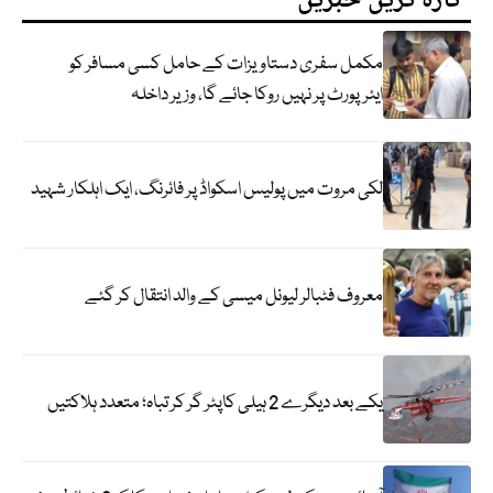
تازہ ترین خبریں
مکمل سفری دستاویزات کے حامل کسی مسافر کو
ایئرپورٹ پر نہیں روکا جائے گا، وزیر داخلہ
لکی مروت میں پولیس اسکواڈ پر فائرنگ، ایک اہلکار شہید
معروف فٹبالر لیونل میسی کے والد انتقال کر گئے
یکے بعد دیگرے 2 ہیلی کاپٹر گر کر تباہ؛ متعدد ہلاکتیں