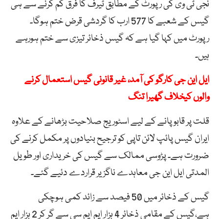
نجی ٹی وی کی رپورٹ کے مطابق ٹیرف کا فرق کم کرنے سے ہی
گیس کے شعبے کا 577 ارب کا گردشی قرض ختم ہوگا۔
رپورٹ میں کہا گیا ہے کہ گیس ذخائر تیزی سے ختم ہورہے
ہیں۔
ایل این جی کارگو کی آمد، غیر قانونی گیس استعمال کرنے
والوں کیخلاف گھیرا تنگ
قلت پر قابو پانے کے لیے اسٹوریج صلاحیت بڑھانے کے علاوہ
ایران گیس پائپ لائن تاپی کو ترجیح بنیادوں پر مکمل کرنے کی
ضرورت ہے۔ پڑوسی ممالک سے گیس کی خریداری اور طویل
المدتی ایل این جی معاہدے ناگزیر قراردے دئیے گئے۔
گیس کے ذخائر میں 50 فیصد سے زائد کمی ہوچکی
ہے،گیس کے مقامی ذخائر 4 ہزار ایم ایم سی سے گر کر 2 ہزار ایم