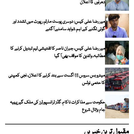
دھرنوں کا اعلان
میر رضا علی کیس: دوسری پوسٹ مارٹم رپورٹ میں تشدد اور
گولی لگنے کے اہم شواہد سامنے آگئے
میر رضا علی کیس، جبران ناصر کا تفتیشی ٹیم تبدیل کرنے کا
مطالبہ، والدین کا موقف بھی آ گیا
میٹرو بس سروس 11 اگست سے بند کرنے کا اعلان، نجی کمپنی
کا حتمی نوٹس
حکومت سے مذاکرات ناکام، گڈز ٹرانسپورٹرز کی ملک گیر پہیہ
جام ہڑتال شروع
مقبول ترین خبریں