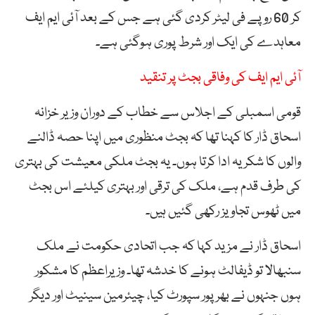
کر 60 روپے فی لیٹر کردی گئی ہے جس کے بعد آئی ایم ایف
معاہدے کی ایک اور شرط پوری ہوگئی ہے۔
آئی ایم ایف کی وفاقی بجٹ پر تنقید
قومی اسمبلی کے اجلاس سے خطاب کے دوران وزیر خزانہ
اسحاق ڈار کا کہنا تھا کہ بجٹ منظوری میں اپنا حصہ ڈالنے
والوں کا شکریہ ادا کرتا ہوں۔ یہ بجٹ ملکی معیشت کی بہتری
کی طرف قدم ہے، ملک کی ترقی اور بہتری کیلئے اس بجٹ
میں ٹھوس تجاویز رکھی گئیں ہیں۔
اسحاق ڈار نے مزید کہا کہ جب اتحادی حکومت نے ملک
سنبھالا تو ڈیفالٹ ہونے کا خدشہ تھا۔ وزیراعظم کا مشکور
ہوں جنہوں نے بھرپور سپورٹ کیا، چیئرمین سینیٹ اور دیگر