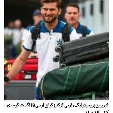
کیریبین پریمیئر لیگ ، قومی کرکٹرز کو این او سی 19 اگست کو جاری
آز