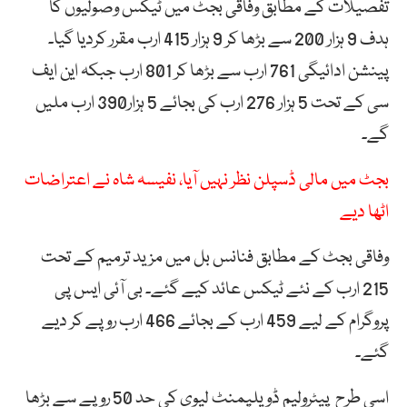
تفصیلات کے مطابق وفاقی بجٹ میں ٹیکس وصولیوں کا
ہدف 9 ہزار 200 سے بڑھا کر 9 ہزار 415 ارب مقرر کردیا گیا۔
پینشن ادائیگی 761 ارب سے بڑھا کر 801 ارب جبکہ این ایف
سی کے تحت 5 ہزار 276 ارب کی بجائے 5 ہزار390 ارب ملیں
گے۔
بجٹ میں مالی ڈسپلن نظر نہیں آیا، نفیسہ شاہ نے اعتراضات
اٹھا دیے
وفاقی بجٹ کے مطابق فنانس بل میں مزید ترمیم کے تحت
215 ارب کے نئے ٹیکس عائد کیے گئے۔ بی آئی ایس پی
پروگرام کے لیے 459 ارب کے بجائے 466 ارب روپے کر دیے
گئے۔
اسی طرح پیٹرولیم ڈویلپمنٹ لیوی کی حد 50 روپے سے بڑھا