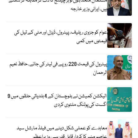
مسلمان متحد ہوں تو ہر چیلنج کا ڈٹ کر مقابلہ کر سکتے
ہیں، ایرانی وزیر خارجہ
عوام کو جزوی ریلیف، پیٹرول، ڈیزل اور مٹی کے تیل کی
قیمتوں میں کمی
پیٹرول کی قیمت 228 روپے فی لیٹر کی جائے، حافظ نعیم
الرحمان
الیکشن کمیشن نے بلوچستان کے 4 بلدیاتی حلقوں میں 9
اگست کی پولنگ ملتوی کردی
معاہدے کو عملی شکل دینے میں فیلڈ مارشل سید
عاصم منیر کا کردار قابل قدر ہے، وزیراعظم