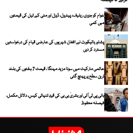
کرنے کا فیصلہ
چھی
عوام کو جزوی ریلیف، پیٹرول، ڈیزل اور مٹی کے تیل کی قیمتوں
میں کمی
پشاور ہائیکورٹ نے افغان شہریوں کی عارضی قیام کی درخواستیں
مسترد کر دیں
عالمی مارکیٹ میں سونا مزید مہنگا ، قیمت 7 ہفتوں کی بلند
ترین سطح پر پہنچ گئی
بانی پی ٹی آئی اور بشریٰ بی بی کی قیدِ تنہائی کیس، دلائل مکمل،
فیصلہ محفوظ