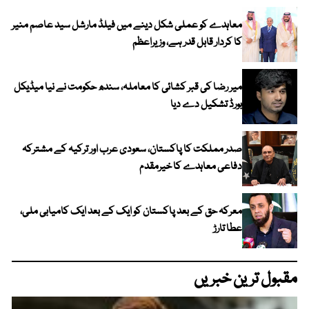
معاہدے کو عملی شکل دینے میں فیلڈ مارشل سید عاصم منیر
کا کردار قابل قدر ہے، وزیراعظم
میر رضا کی قبر کشائی کا معاملہ، سندھ حکومت نے نیا میڈیکل
بورڈ تشکیل دے دیا
صدر مملکت کا پاکستان، سعودی عرب اور ترکیہ کے مشترکہ
دفاعی معاہدے کا خیرمقدم
معرکہ حق کے بعد پاکستان کو ایک کے بعد ایک کامیابی ملی،
عطا تارڑ
مقبول ترین خبریں