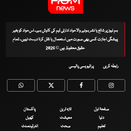
ہم نیوز پر شائع یا نشر ہونے والا مواد ادارتی ٹیم کی کاوش ہے۔ اس مواد کو بغیر
پیشگی اجازت کسی بھی صورت میں استعمال یا نقل کرنا درست نہیں۔ تمام
حقوق محفوظ ہیں © 2026
رابطہ کریں
پرائیویسی پالیسی
WhatsApp
Twitter
Facebook
Faceboo
صفحۂ اول
تازہ ترین
پاکستان
دنیا
معیشت
کھیل
تعلیم
صحت
انٹرٹینمنٹ