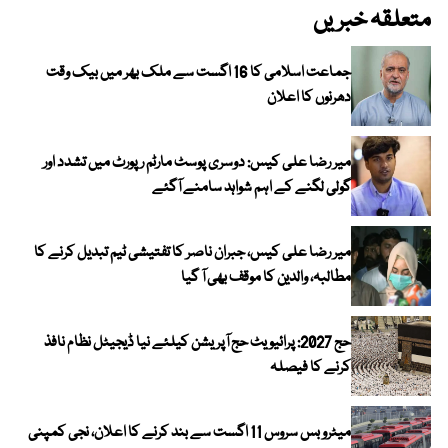
متعلقہ خبریں
جماعت اسلامی کا 16 اگست سے ملک بھر میں بیک وقت
دھرنوں کا اعلان
میر رضا علی کیس: دوسری پوسٹ مارٹم رپورٹ میں تشدد اور
گولی لگنے کے اہم شواہد سامنے آگئے
میر رضا علی کیس، جبران ناصر کا تفتیشی ٹیم تبدیل کرنے کا
مطالبہ، والدین کا موقف بھی آ گیا
حج 2027: پرائیویٹ حج آپریشن کیلئے نیا ڈیجیٹل نظام نافذ
کرنے کا فیصلہ
میٹرو بس سروس 11 اگست سے بند کرنے کا اعلان، نجی کمپنی