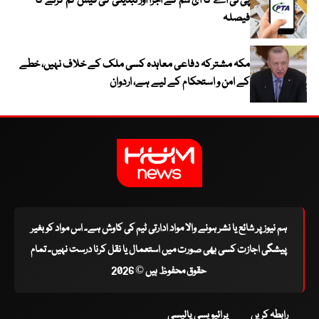
پی ٹی اے کا ای سم کے اجرا اور تبدیلی کی فیس کم کرنے کا
فیصلہ
مکہ مشترکہ دفاعی معاہدہ کسی ملک کے خلاف نہیں، خطے
کے امن و استحکام کے لیے ہے، اردوان
ہم نیوز پر شائع یا نشر ہونے والا مواد ادارتی ٹیم کی کاوش ہے۔ اس مواد کو بغیر
پیشگی اجازت کسی بھی صورت میں استعمال یا نقل کرنا درست نہیں۔ تمام
حقوق محفوظ ہیں © 2026
رابطہ کریں
پرائیویسی پالیسی