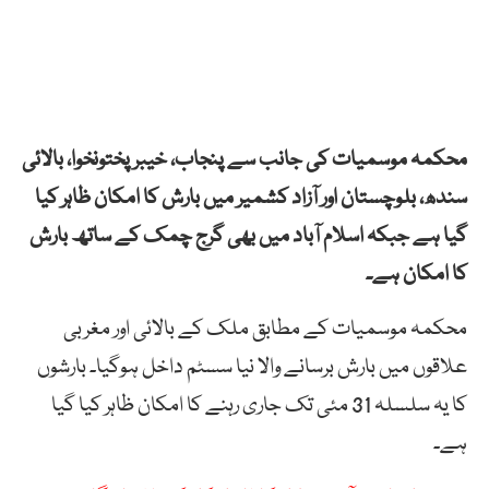
محکمہ موسمیات کی جانب سے پنجاب، خیبر پختونخوا، بالائی
سندھ، بلوچستان اور آزاد کشمیر میں بارش کا امکان ظاہر کیا
گیا ہے جبکہ اسلام آباد میں بھی گرج چمک کے ساتھ بارش
کا امکان ہے۔
محکمہ موسمیات کے مطابق ملک کے بالائی اور مغربی
علاقوں میں بارش برسانے والا نیا سسٹم داخل ہوگیا۔ بارشوں
کا یہ سلسلہ 31 مئی تک جاری رہنے کا امکان ظاہر کیا گیا
ہے۔