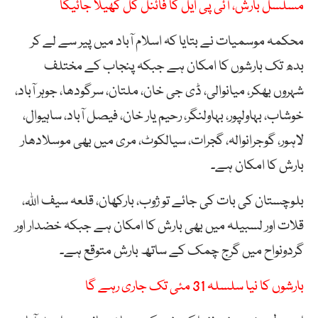
مسلسل بارش، آئی پی ایل کا فائنل کل کھیلا جائیگا
محکمہ موسمیات نے بتایا کہ اسلام آباد میں پیر سے لے کر
بدھ تک بارشوں کا امکان ہے جبکہ پنجاب کے مختلف
شہروں بھکر، میانوالی، ڈی جی خان، ملتان، سرگودھا، جوہر آباد،
خوشاب، بہاولپور، بہاولنگر، رحیم یار خان، فیصل آباد، ساہیوال،
لاہور، گوجرانوالہ، گجرات، سیالکوٹ، مری میں بھی موسلادھار
بارش کا امکان ہے۔
بلوچستان کی بات کی جائے تو ژوب، بارکھان، قلعہ سیف اللہ،
قلات اور لسبیلہ میں بھی بارش کا امکان ہے جبکہ خضدار اور
گردونواح میں گرج چمک کے ساتھ بارش متوقع ہے۔
بارشوں کا نیا سلسلہ 31 مئی تک جاری رہے گا