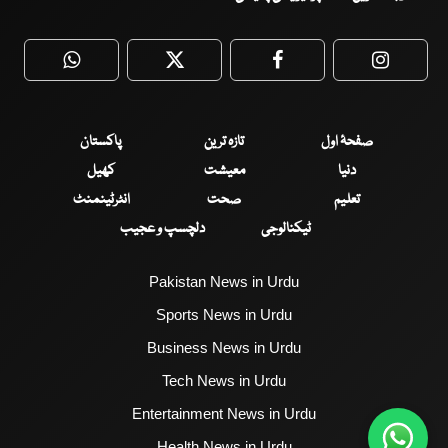
WhatsApp
Twitter
Facebook
Faceboo
صفحۂ اول
تازہ ترین
پاکستان
دنیا
معیشت
کھیل
تعلیم
صحت
انٹرٹینمنٹ
ٹیکنالوجی
دلچسپ و عجیب
Pakistan News in Urdu
Sports News in Urdu
Business News in Urdu
Tech News in Urdu
Entertainment News in Urdu
Health News in Urdu