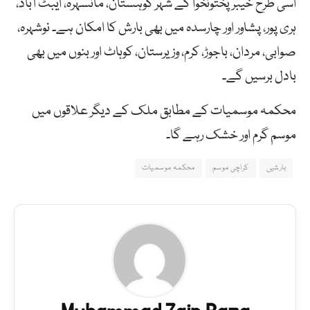
اسی طرح خیبرپختونخوا کے شہر کوہستان، مانسہرہ، ایبٹ آباد،
ہری پور، پشاور اور چارسدہ میں بھی بارش کا امکان ہے۔ نوشہرہ،
صوابی، مردان، باجوڑ، کرم، وزیرستان، کوہاٹ اور بنوں میں بھی
بادل برسیں گے۔
محکمہ موسمیات کے مطابق ملک کے دیگر علاقوں میں
موسم گرم اور خشک رہے گا۔
بارشیں
کراچی موسم
محکمہ موسمیات