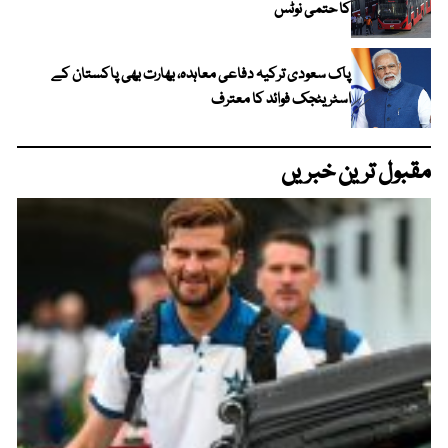
کا حتمی نوٹس
پاک سعودی ترکیہ دفاعی معاہدہ، بھارت بھی پاکستان کے
اسٹریٹجک فوائد کا معترف
مقبول ترین خبریں