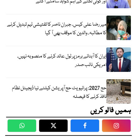
اور گولی لگنے کے اہم شواہد سامنے آگئے
میر رضا علی کیس، جبران ناصر کا تفتیشی ٹیم تبدیل کرنے
کا مطالبہ، والدین کا موقف بھی آ گیا
ایران کا آبنائے ہرمز پر ٹول عائد کرنے کا منصوبہ نہیں،
امریکی نائب صدر
حج 2027: پرائیویٹ حج آپریشن کیلئے نیا ڈیجیٹل نظام
نافذ کرنے کا فیصلہ
ہمیں فالو کریں
WhatsApp
Twitter
Facebook
Faceboo