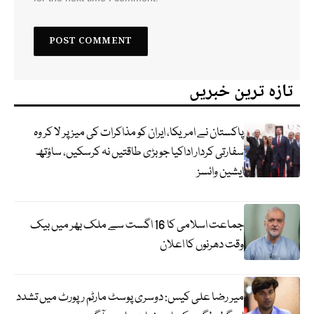
تازہ ترین خبریں
پاکستان نے امریکا، ایران کو مذاکرات کی میز پر لا کر وہ
سفارتی کردار اداکیا جو بڑی طاقتیں نہ کرسکیں، ساؤتھ
ایشین وائسز
جماعت اسلامی کا 16 اگست سے ملک بھر میں بیک
وقت دھرنوں کا اعلان
میر رضا علی کیس: دوسری پوسٹ مارٹم رپورٹ میں تشدد