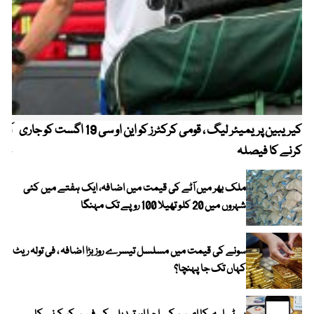
کیریبین پریمیئر لیگ ، قومی کرکٹرز کو این او سی 19 اگست کو جاری
آز
کرنے کا فیصلہ
چھی
ملک بھر میں آٹے کی قیمت میں اضافہ، ایک ہفتے میں کئی
شہروں میں 20 کلو تھیلا 100 روپے تک مہنگا
سونے کی قیمت میں مسلسل تیسرے روز بڑا اضافہ ، فی تولہ ریٹ
کہاں تک جا پہنچا؟