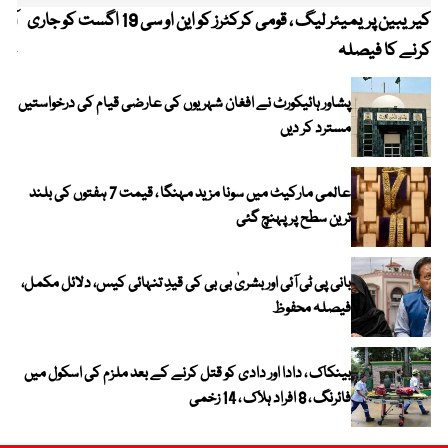
کیریبین پریمیئر لیگ ، قومی کرکٹرز کو این او سی 19 اگست کو جاری
آز
کرنے کا فیصلہ
چھی
پشاور ہائیکورٹ نے افغان شہریوں کی عارضی قیام کی درخواستیں
مسترد کر دیں
عالمی مارکیٹ میں سونا مزید مہنگا ، قیمت 7 ہفتوں کی بلند
ترین سطح پر پہنچ گئی
بانی پی ٹی آئی اور بشریٰ بی بی کی قیدِ تنہائی کیس، دلائل مکمل،
فیصلہ محفوظ
بینکاک ، دادا اور دادی کو قتل کرنے کے بعد ملزم کی اسکول میں
فائرنگ ، 8 افراد ہلاک ، 14 زخمی