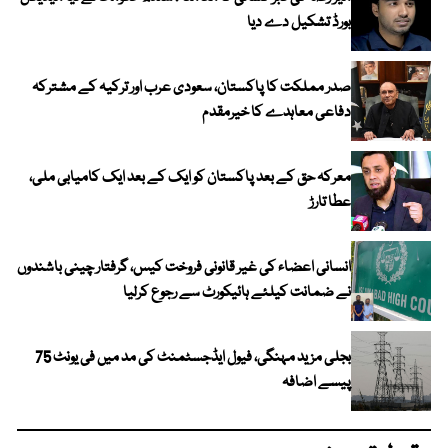
بورڈ تشکیل دے دیا
صدر مملکت کا پاکستان، سعودی عرب اور ترکیہ کے مشترکہ
دفاعی معاہدے کا خیرمقدم
معرکہ حق کے بعد پاکستان کو ایک کے بعد ایک کامیابی ملی،
عطا تارڑ
انسانی اعضاء کی غیر قانونی فروخت کیس، گرفتار چینی باشندوں
نے ضمانت کیلئے ہائیکورٹ سے رجوع کرلیا
بجلی مزید مہنگی، فیول ایڈجسٹمنٹ کی مد میں فی یونٹ 75
پیسے اضافہ