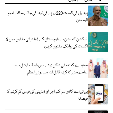
پیٹرول کی قیمت 228 روپے فی لیٹر کی جائے، حافظ نعیم
الرحمان
الیکشن کمیشن نے بلوچستان کے 4 بلدیاتی حلقوں میں 9
اگست کی پولنگ ملتوی کردی
معاہدے کو عملی شکل دینے میں فیلڈ مارشل سید
عاصم منیر کا کردار قابل قدر ہے، وزیراعظم
پی ٹی اے کا ای سم کے اجرا اور تبدیلی کی فیس کم کرنے کا
فیصلہ