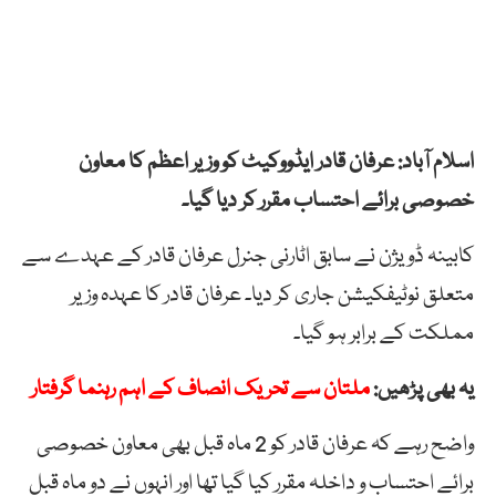
اسلام آباد: عرفان قادر ایڈووکیٹ کو وزیر اعظم کا معاون
خصوصی برائے احتساب مقرر کر دیا گیا۔
کابینہ ڈویژن نے سابق اٹارنی جنرل عرفان قادر کے عہدے سے
متعلق نوٹیفکیشن جاری کر دیا۔ عرفان قادر کا عہدہ وزیر
مملکت کے برابر ہو گیا۔
یہ بھی پڑھیں:
ملتان سے تحریک انصاف کے اہم رہنما گرفتار
واضح رہے کہ عرفان قادر کو 2 ماہ قبل بھی معاون خصوصی
برائے احتساب و داخلہ مقرر کیا گیا تھا اور انہوں نے دو ماہ قبل