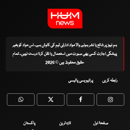
ہم نیوز پر شائع یا نشر ہونے والا مواد ادارتی ٹیم کی کاوش ہے۔ اس مواد کو بغیر
پیشگی اجازت کسی بھی صورت میں استعمال یا نقل کرنا درست نہیں۔ تمام
حقوق محفوظ ہیں © 2026
رابطہ کریں
پرائیویسی پالیسی
WhatsApp
Twitter
Facebook
Faceboo
صفحۂ اول
تازہ ترین
پاکستان