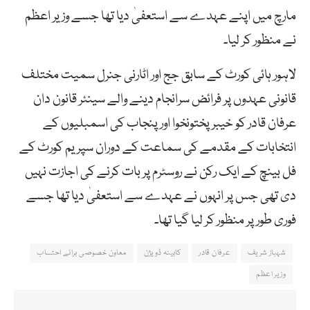
مارچ میں اپنے عہدے سے استعفیٰ دیا تھا جسے وزیر اعظم
نے منظور کر لیا۔
لاہور ہائی کورٹ کے سابق جج اور اٹارنی جنرل سمیت مختلف
قانونی عہدوں پر فرائض سرانجام دینے والے سینئر قانون دان
عرفان قادر کو خیبر پختونخوا اور پنجاب کی اسمبلیوں کے
انتخابات کے مقدمے کی سماعت کے دوران سپریم کورٹ کے
فل بینچ کے ایک رکن نے روسٹرم پر بات کرنے کی اجازت نہیں
دی تھی جس پر انہوں نے عہدے سے استعفیٰ دیا تھا جسے
فوری طور پر منظور کر لیا گیا تھا۔
شہباز شریف
عرفان قادر
کابینہ ڈویژن
معاون خصوصی برائے احتساب
وزیر اعظم