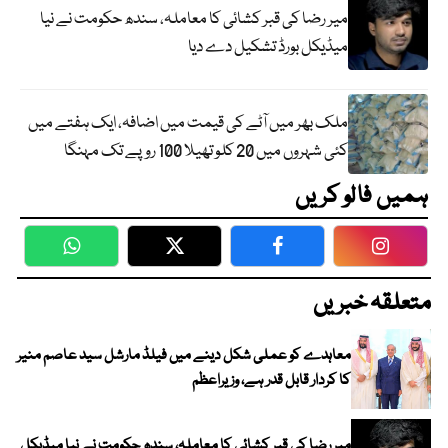
میر رضا کی قبر کشائی کا معاملہ، سندھ حکومت نے نیا
میڈیکل بورڈ تشکیل دے دیا
ملک بھر میں آٹے کی قیمت میں اضافہ، ایک ہفتے میں
کئی شہروں میں 20 کلو تھیلا 100 روپے تک مہنگا
ہمیں فالو کریں
WhatsApp
Twitter
Facebook
Faceboo
متعلقہ خبریں
معاہدے کو عملی شکل دینے میں فیلڈ مارشل سید عاصم منیر
کا کردار قابل قدر ہے، وزیراعظم
میر رضا کی قبر کشائی کا معاملہ، سندھ حکومت نے نیا میڈیکل