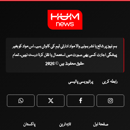
ہم نیوز پر شائع یا نشر ہونے والا مواد ادارتی ٹیم کی کاوش ہے۔ اس مواد کو بغیر
پیشگی اجازت کسی بھی صورت میں استعمال یا نقل کرنا درست نہیں۔ تمام
حقوق محفوظ ہیں © 2026
رابطہ کریں
پرائیویسی پالیسی
WhatsApp
Twitter
Facebook
Faceboo
صفحۂ اول
تازہ ترین
پاکستان