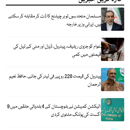
مسلمان متحد ہوں تو ہر چیلنج کا ڈٹ کر مقابلہ کر سکتے
ہیں، ایرانی وزیر خارجہ
عوام کو جزوی ریلیف، پیٹرول، ڈیزل اور مٹی کے تیل کی
قیمتوں میں کمی
پیٹرول کی قیمت 228 روپے فی لیٹر کی جائے، حافظ نعیم
الرحمان
الیکشن کمیشن نے بلوچستان کے 4 بلدیاتی حلقوں میں 9
اگست کی پولنگ ملتوی کردی