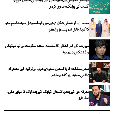
الیکشن کمیشن نے بلوچستان کے 4 بلدیاتی حلقوں میں 9
اگست کی پولنگ ملتوی کردی
معاہدے کو عملی شکل دینے میں فیلڈ مارشل سید عاصم منیر
کا کردار قابل قدر ہے، وزیراعظم
میر رضا کی قبر کشائی کا معاملہ، سندھ حکومت نے نیا میڈیکل
بورڈ تشکیل دے دیا
صدر مملکت کا پاکستان، سعودی عرب اور ترکیہ کے مشترکہ
دفاعی معاہدے کا خیرمقدم
معرکہ حق کے بعد پاکستان کو ایک کے بعد ایک کامیابی ملی،
عطا تارڑ