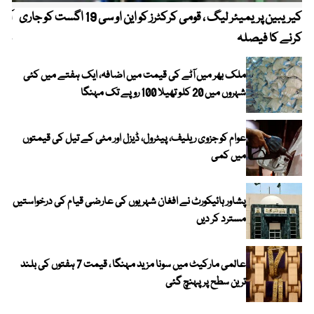
کیریبین پریمیئر لیگ ، قومی کرکٹرز کو این او سی 19 اگست کو جاری
آز
کرنے کا فیصلہ
چھی
ملک بھر میں آٹے کی قیمت میں اضافہ، ایک ہفتے میں کئی
شہروں میں 20 کلو تھیلا 100 روپے تک مہنگا
عوام کو جزوی ریلیف، پیٹرول، ڈیزل اور مٹی کے تیل کی قیمتوں
میں کمی
پشاور ہائیکورٹ نے افغان شہریوں کی عارضی قیام کی درخواستیں
مسترد کر دیں
عالمی مارکیٹ میں سونا مزید مہنگا ، قیمت 7 ہفتوں کی بلند
ترین سطح پر پہنچ گئی