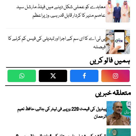
معاہدے کو عملی شکل دینے میں فیلڈ مارشل سید
عاصم منیر کا کردار قابل قدر ہے، وزیراعظم
پی ٹی اے کا ای سم کے اجرا اور تبدیلی کی فیس کم کرنے کا
فیصلہ
ہمیں فالو کریں
WhatsApp
Twitter
Facebook
Faceboo
متعلقہ خبریں
پیٹرول کی قیمت 228 روپے فی لیٹر کی جائے، حافظ نعیم
الرحمان