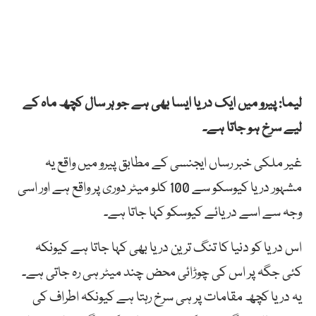
لیما: پیرو میں ایک دریا ایسا بھی ہے جو ہر سال کچھ ماہ کے
لیے سرخ ہو جاتا ہے۔
غیر ملکی خبر رساں ایجنسی کے مطابق پیرو میں واقع یہ
مشہور دریا کیوسکو سے 100 کلو میٹر دوری پر واقع ہے اور اسی
وجہ سے اسے دریائے کیوسکو کہا جاتا ہے۔
اس دریا کو دنیا کا تنگ ترین دریا بھی کہا جاتا ہے کیونکہ
کئی جگہ پر اس کی چوڑائی محض چند میٹر ہی رہ جاتی ہے۔
یہ دریا کچھ مقامات پر ہی سرخ رہتا ہے کیونکہ اطراف کی