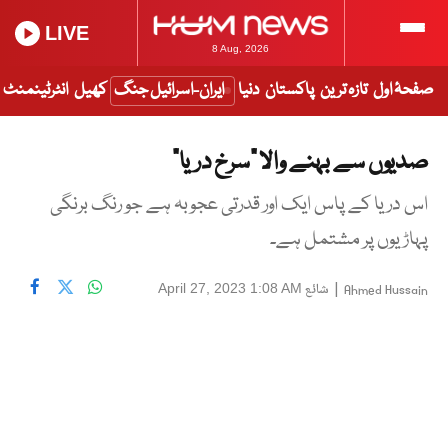
LIVE
8 Aug, 2026
صفحۂ اول
تازہ ترین
پاکستان
دنیا
ایران-اسرائیل جنگ
کھیل
انٹرٹینمنٹ
صدیوں سے بہنے والا “سرخ دریا”
اس دریا کے پاس ایک اور قدرتی عجوبہ ہے جو رنگ برنگی
پہاڑیوں پر مشتمل ہے۔
|
شائع
April 27, 2023 1:08 AM
Ahmed Hussain