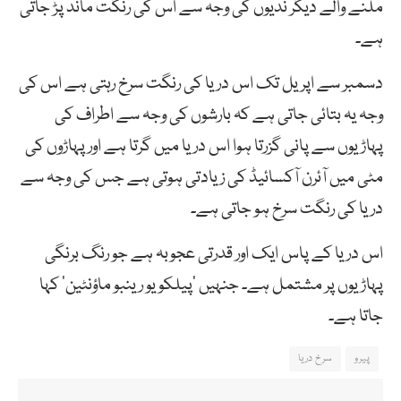
ملنے والے دیگر ندیوں کی وجہ سے اس کی رنگت ماند پڑ جاتی
ہے۔
دسمبر سے اپریل تک اس دریا کی رنگت سرخ رہتی ہے اس کی
وجہ یہ بتائی جاتی ہے کہ بارشوں کی وجہ سے اطراف کی
پہاڑیوں سے پانی گزرتا ہوا اس دریا میں گرتا ہے اور پہاڑوں کی
مٹی میں آئرن آکسائیڈ کی زیادتی ہوتی ہے جس کی وجہ سے
دریا کی رنگت سرخ ہو جاتی ہے۔
اس دریا کے پاس ایک اور قدرتی عجوبہ ہے جو رنگ برنگی
پہاڑیوں پر مشتمل ہے۔ جنہیں ’پیلکویو رینبو ماؤنٹین‘ کہا
جاتا ہے۔
پیرو
سرخ دریا