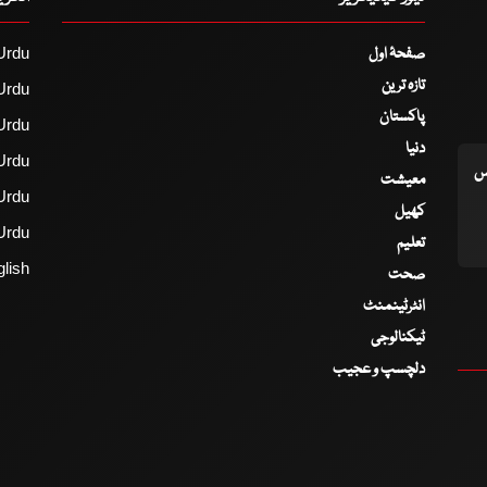
صفحۂ اول
Urdu
تازہ ترین
Urdu
پاکستان
Urdu
دنیا
Urdu
اس
معیشت
Urdu
کھیل
Urdu
تعلیم
lish
صحت
انٹرٹینمنٹ
ٹیکنالوجی
دلچسپ و عجیب