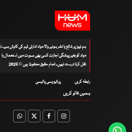
ہم نیوز پر شائع یا نشر ہونے والا مواد ادارتی ٹیم کی کاوش ہے۔ 
مواد کو بغیر پیشگی اجازت کسی بھی صورت میں استعمال یا
نقل کرنا درست نہیں۔ تمام حقوق محفوظ ہیں © 2026
رابطہ کریں
پرائیویسی پالیسی
ہمیں فالو کریں
WhatsApp
Twitter
Facebook
Facebook