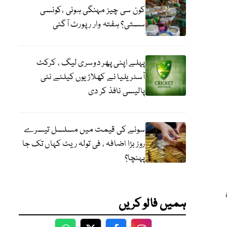
کون سی چیز مہنگی ہوئی ،کونسی
سستی؟ ہفتہ وار رپورٹ آگئی
پہلے اپنی پھر دوسری لیگ ، کرکٹ
آسٹریلیا نے کھلاڑیوں کیلئے نئی
پالیسی نافذ کر دی
سونے کی قیمت میں مسلسل تیسرے
روز بڑا اضافہ ، فی تولہ ریٹ کہاں تک جا
پہنچا؟
ں
ہمیں فالو کریں