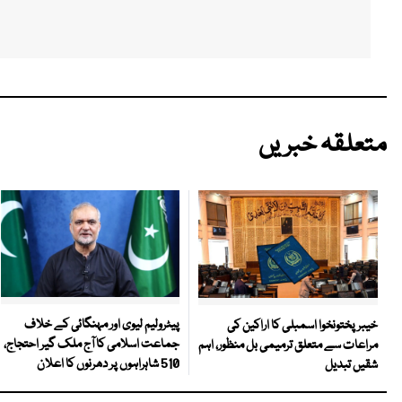
متعلقہ خبریں
پیٹرولیم لیوی اور مہنگائی کے خلاف
خیبرپختونخوا اسمبلی کا اراکین کی
جماعت اسلامی کا آج ملک گیر احتجاج،
مراعات سے متعلق ترمیمی بل منظور، اہم
510 شاہراہوں پر دھرنوں کا اعلان
شقیں تبدیل