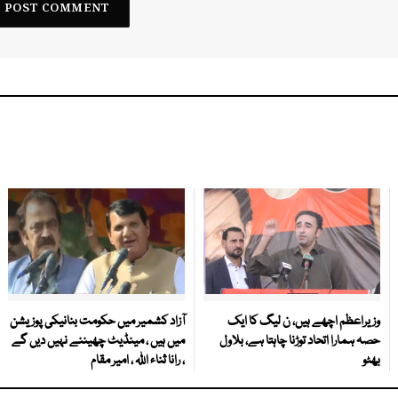
وزیراعظم اچھے ہیں، ن لیگ کا ایک
آزاد کشمیر میں حکومت بنانیکی پوزیشن
حصہ ہمارا اتحاد توڑنا چاہتا ہے، بلاول
میں ہیں ، مینڈیٹ چھیننے نہیں دیں گے
بھٹو
، رانا ثناء اللہ ، امیر مقام