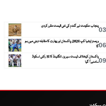
پنجاب حکومت نے گندم کی نئی قیمت مقرر کردی
0
ویمنز ایشیا کپ 2026، پاکستان اور بھارت کا مقابلہ دبئی میں ہو
0
گا
پاکستان کیخلاف ٹیسٹ سیریز ، انگلینڈ کا 16 رکنی اسکواڈ
0
سامنے آ گیا
یزی سیکشنز