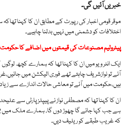
خبریں آئیں گی۔
موقر قومی اخبار کی رپورٹ کے مطابق ان کا کہنا تھاکہ 
اختلافات کو دشمنی میں نہیں بدلنا چاہیے۔
پیٹرولیم مصنوعات کی قیمتوں میں اضافے کا حکومت س
ایک انٹر ویو میں ان کا کہنا تھا کہ ہمارے کچھ لوگو
آئے تو نوازشریف چاہتے تھے فوری الیکشن میں جائیں،
ہیں،حکومت میں آئے تو معاشی حالات اندازے سے زیاد
ان کا کہنا تھا کہ مصطفی نواز نے پیپلز پارٹی سے علیحدگ
کہ غریب طبقے کو ریلیف دیں۔