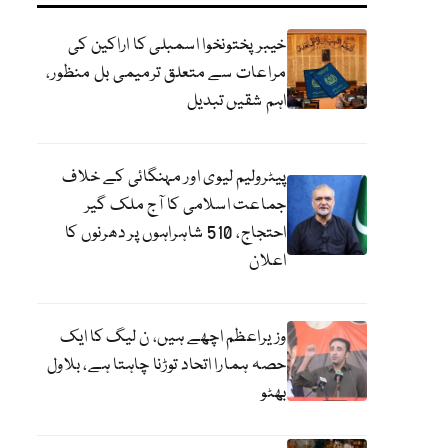
خیبرپختونخوا اسمبلی کا اراکین کی
مراعات سے متعلق ترمیمی بل منظور،
اہم شقیں تبدیل
پیٹرولیم لیوی اور مہنگائی کے خلاف
جماعت اسلامی کا آج ملک گیر
احتجاج، 510 شاہراہوں پر دھرنوں کا
اعلان
وزیراعظم اچھے ہیں، ن لیگ کا ایک
حصہ ہمارا اتحاد توڑنا چاہتا ہے، بلاول
بھٹو