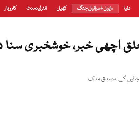
دنیا
ایران-اسرائیل جنگ
کھیل
انٹرٹینمنٹ
کاروبار
لق اچھی خبر، خوشخبری سنا 
آجائیں گے، مصدق ملک