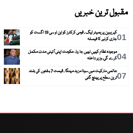
مقبول ترین خبریں
کیریبین پریمیئر لیگ ، قومی کرکٹرز کو این او سی 19 اگست کو
01
جاری کرنے کا فیصلہ
موجودہ نظام کہیں نہیں جا رہا، حکومت اپنی آئینی مدت مکمل
04
کرے گی، وزیر داخلہ
عالمی مارکیٹ میں سونا مزید مہنگا ، قیمت 7 ہفتوں کی بلند
07
ترین سطح پر پہنچ گئی