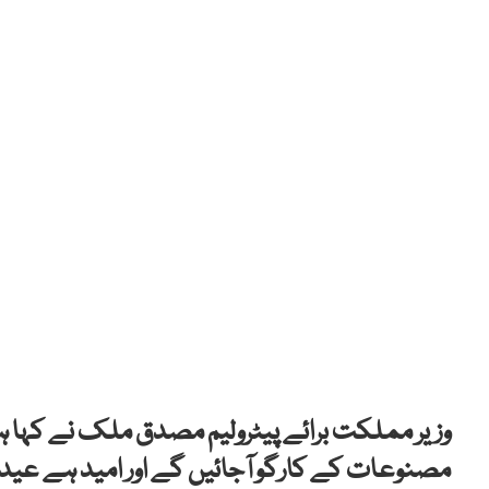
وزیر مملکت برائے پیٹرولیم مصدق ملک نے کہا 
مصنوعات کے کارگو آجائیں گے اور امید ہے عی