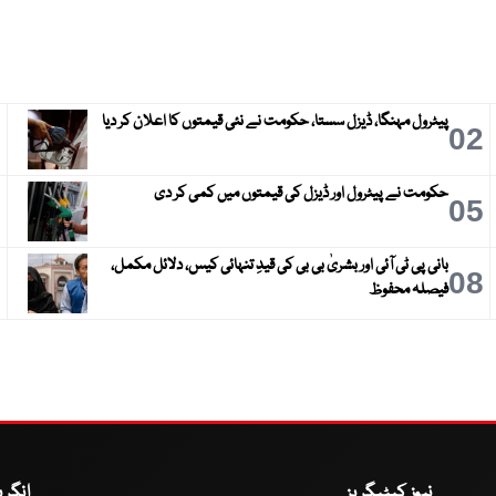
پیٹرول مہنگا، ڈیزل سستا، حکومت نے نئی قیمتوں کا اعلان کر دیا
3
02
حکومت نے پیٹرول اور ڈیزل کی قیمتوں میں کمی کر دی
6
05
بانی پی ٹی آئی اور بشریٰ بی بی کی قیدِ تنہائی کیس، دلائل مکمل،
9
08
فیصلہ محفوظ
نیوز کیٹیگریز
انگر