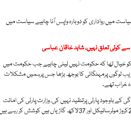
سیاست میں رواداری کو دوبارہ واپس آنا چاہیے سیاست میں
ے کوئی تعلق نہیں، شاہد خاقان عباسی
ں کو خیال تھا کہ حکومت نہیں لینی چاہیے جب حکومت میں
غریب لوگوں پرمہنگائی کا بوجھ بڑھا جس پرہمیں مشکلات
ہ خراب تھے۔
ی کے باوجود پارٹی پرتنقید نہیں کی، وزارت پارٹی کی امانت
ہے جب کہا جائے گا چھوڑ دوں گا، ہمارے ملک میں 2کروڑ موٹرسائیکل اور 37لاکھ گاڑیاں ہیں کوشش کر رہے ہی