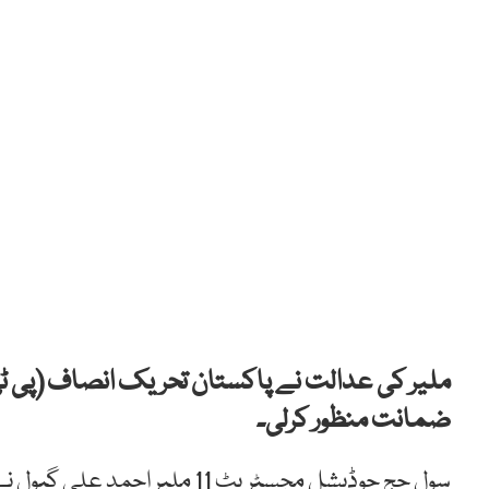
ملیر کی عدالت نے پاکستان تحریک انصاف (پی ٹ
ضمانت منظور کرلی۔
سِول
جج
جوڈیشل
مجسٹریٹ
11
ملیر
احمد
علی
گبول
نے