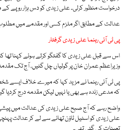
درخواست
منظور
کرلی۔
علی
زیدی
کو
دس
ہزار
روپے
کے
م
عدالت کے مطابق اگر ملزم کسی اور مقدمے میں مطلوب نہ
پی ٹی آئی رہنما علی زیدی گرفتار
اس سے قبل علی زیدی کا گفتگو کرتے ہوئے کہنا تھا کہ
وزیراعظم عمران خان پر گولیاں چل گئیں، آج تک مقدمہ 
پی ٹی آئی رہنما نے مزید کہا کہ میرے خلاف ایسے شخص 
کہ مدعی زندہ ہے بھی یا نہیں لیکن مقدمہ درج کردیا گیا
واضح رہے کہ آج صبح علی زیدی کی عدالت میں پیشی 
علی زیدی کو اسٹیل ٹاؤن تھانے سے لے کر عدالت پہنچی 
تعینات کی گئی تھی۔