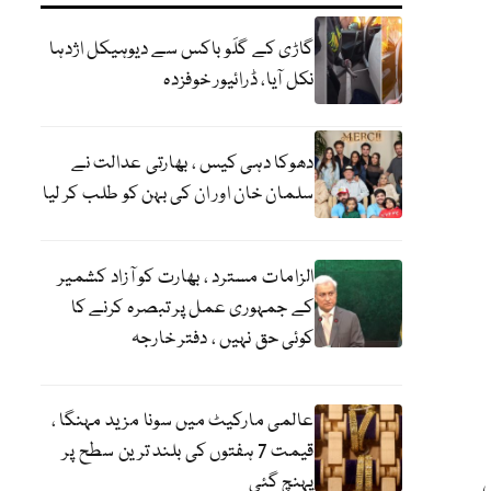
گاڑی کے گلَو باکس سے دیوہیکل اژدہا
نکل آیا، ڈرائیور خوفزدہ
دھوکا دہی کیس ، بھارتی عدالت نے
سلمان خان اور ان کی بہن کو طلب کر لیا
الزامات مسترد ، بھارت کو آزاد کشمیر
کے جمہوری عمل پر تبصرہ کرنے کا
کوئی حق نہیں ، دفتر خارجہ
عالمی مارکیٹ میں سونا مزید مہنگا ،
قیمت 7 ہفتوں کی بلند ترین سطح پر
پہنچ گئی