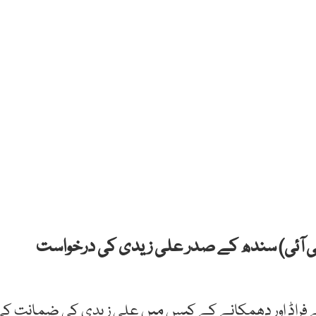
ی آئی) سندھ کے صدر علی زیدی کی درخواست
فراڈ اور دھمکانے کے کیس میں
علی
زیدی
کی
ضمانت
کی