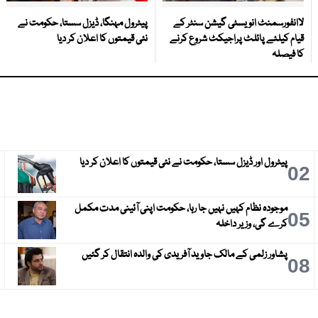
لاانفورسمنٹ انویسٹی گیشن سنٹر کے
پیٹرول مہنگا، ڈیزل سستا، حکومت نے
قیام کیلئے پائلٹ پراجیکٹ شروع کرنے
نئی قیمتوں کا اعلان کر دیا
کا فیصلہ
پیٹرول اور ڈیزل سستا، حکومت نے نئی قیمتوں کا اعلان کر دیا
3
02
موجودہ نظام کہیں نہیں جا رہا، حکومت اپنی آئینی مدت مکمل
6
05
کرے گی، وزیر داخلہ
پشاور زلمی کے مالک جاوید آفریدی کی والدہ انتقال کر گئیں
9
08