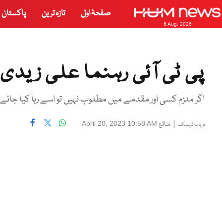
صفحۂ اول
تازہ ترین
پاکستان
6 Aug, 2026
پی ٹی آئی رہنما علی زید
اگر ملزم کسی اور مقدمے میں مطلوب نہیں تو اسے رہا کیا جائے
|
شائع
April 20, 2023 10:58 AM
ویب ڈیسک