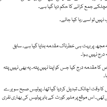
چلکے
جمع
کرانے
کا
حکم
دیا گیا ہے۔
یں تو اسے رہا کیا جائے۔
 مجھ پر بہت ہی خطرناک مقدمہ بنایا گیا ہے۔ سابق
درج نہیں ہوا۔
کا مقدمہ درج کیا جس کو اپنا نہیں پتہ۔ یہ بھی نہیں پتہ
۔
کا وقت اچانک تبدیل کردیا گیا تھا۔ پولیس صبح سویرے
تھی۔ اس موقع پر ملیر کورٹ کے باہر پولیس کی بھاری نفری