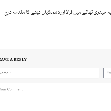
یم حیدری تھانے میں فراڈ اور دھمکیاں دینے کا مقدمہ درج
EAVE A REPLY