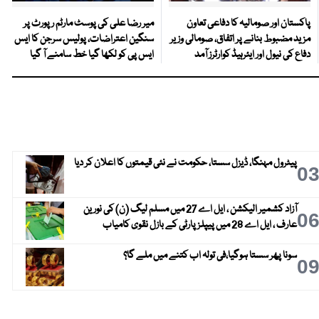
پاکستان اور صومالیہ کا دفاعی تعاون
میر رضا علی کی پوسٹ مارٹم رپورٹ پر
مزید مضبوط بنانے پر اتفاق، صومالی وزیر
سنگین اعتراضات، پولیس سرجن کا ایس
دفاع کی نیول اور ایئرہیڈ کوارٹرز آمد
ایس پی کو لکھا گیا خط سامنے آ گیا
پیٹرول مہنگا، ڈیزل سستا، حکومت نے نئی قیمتوں کا اعلان کر دیا
0
آزاد کشمیر الیکشن ، ایل اے 27 میں مسلم لیگ (ن) کی نورین
0
عارف ، ایل اے 28 میں پیپلز پارٹی کے بازل نقوی کامیاب
سونا پھر سستا ہوگیا،فی تولہ اب کتنے میں ملے گا؟
0