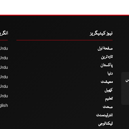
نیوز کیٹیگریز
انگر
صفحۂ اول
Urdu
تازہ ترین
Urdu
پاکستان
Urdu
دنیا
Urdu
اس
معیشت
Urdu
کھیل
Urdu
تعلیم
lish
صحت
انٹرٹینمنٹ
ٹیکنالوجی