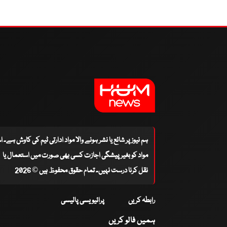
ہم نیوز پر شائع یا نشر ہونے والا مواد ادارتی ٹیم کی کاوش ہے۔ 
مواد کو بغیر پیشگی اجازت کسی بھی صورت میں استعمال یا
نقل کرنا درست نہیں۔ تمام حقوق محفوظ ہیں © 2026
رابطہ کریں
پرائیویسی پالیسی
ہمیں فالو کریں