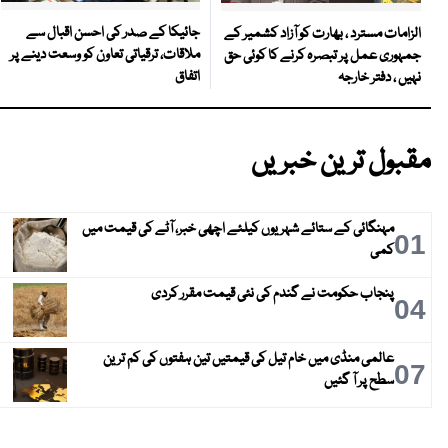
جائیکا کے صدر کی احسن اقبال سے
الزامات مسترد ، بھارت کو آزاد کشمیر کے
ملاقات، ترقیاتی تعاون کو وسعت دینے پر
جمہوری عمل پر تبصرہ کرنے کا کوئی حق
اتفاق
نہیں ، دفتر خارجہ
مقبول ترین خبریں
مہنگائی کے ستائے شہریوں کیلئے اچھی خبر، آٹے کی قیمت میں
01
کمی
پنجاب حکومت نے گندم کی نئی قیمت مقرر کردی
04
عالمی منڈی میں خام تیل کی قیمتیں تین ہفتوں کی کم ترین
07
سطح پر آ گئیں