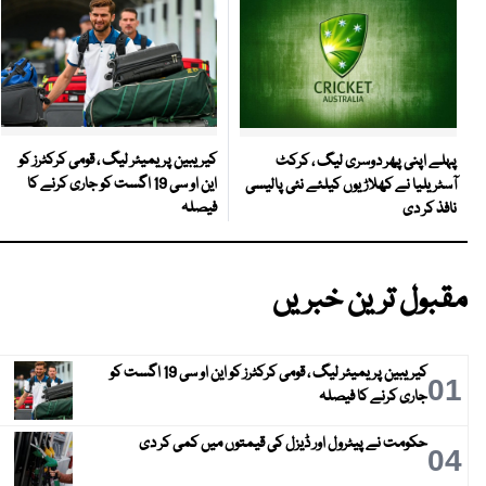
کیریبین پریمیئر لیگ ، قومی کرکٹرز کو
پہلے اپنی پھر دوسری لیگ ، کرکٹ
این او سی 19 اگست کو جاری کرنے کا
آسٹریلیا نے کھلاڑیوں کیلئے نئی پالیسی
فیصلہ
نافذ کر دی
مقبول ترین خبریں
کیریبین پریمیئر لیگ ، قومی کرکٹرز کو این او سی 19 اگست کو
01
جاری کرنے کا فیصلہ
حکومت نے پیٹرول اور ڈیزل کی قیمتوں میں کمی کر دی
04