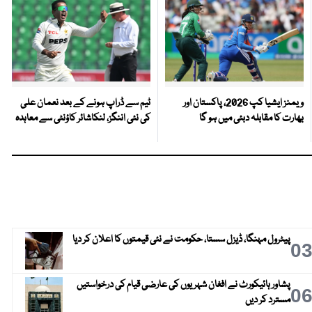
ویمنز ایشیا کپ 2026، پاکستان اور
ٹیم سے ڈراپ ہونے کے بعد نعمان علی
بھارت کا مقابلہ دبئی میں ہو گا
کی نئی اننگز، لنکاشائر کاؤنٹی سے معاہدہ
پیٹرول مہنگا، ڈیزل سستا، حکومت نے نئی قیمتوں کا اعلان کر دیا
0
پشاور ہائیکورٹ نے افغان شہریوں کی عارضی قیام کی درخواستیں
0
مسترد کر دیں