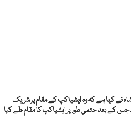
 شاہ نے کہا ہے کہ وہ ایشیاکپ کے مقام پر شریک
 جس کے بعد حتمی طور پر ایشیاکپ کا مقام طے کیا