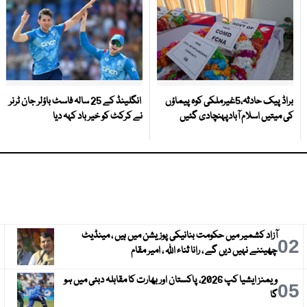
براڈ پیک حادثہ،5غیرملکی کوہ پیماؤں
انگلینڈ کے 25 سالہ فاسٹ باؤلر جان ٹرنر
کی میتیں اسلام آبادپہنچادی گئیں
نے کرکٹ کو خیر باد کہہ دیا
آزاد کشمیر میں حکومت بنانیکی پوزیشن میں ہیں ، مینڈیٹ
3
02
چھیننے نہیں دیں گے ، رانا ثناء اللہ ، امیر مقام
ویمنز ایشیا کپ 2026، پاکستان اور بھارت کا مقابلہ دبئی میں ہو
6
05
گا