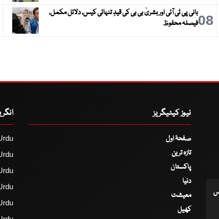
بانی پی ٹی آئی اور بشریٰ بی بی کی قیدِ تنہائی کیس، دلائل مکمل،
9
08
فیصلہ محفوظ
نیوز کیٹیگریز
انگر
صفحۂ اول
Urdu
تازہ ترین
Urdu
پاکستان
Urdu
دنیا
Urdu
اس
معیشت
Urdu
کھیل
Urdu