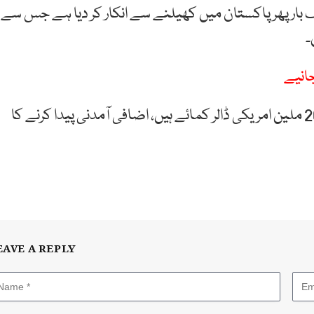
ک بار پھر پاکستان میں کھیلنے سے انکار کر دیا ہے جس سے
۔
جانیے
جے شاہ نے انکشاف کیا کہ ایشین کرکٹ کونسل نے 26.2 ملین امریکی ڈالر کمائے ہیں، اضافی آمدنی پیدا کرنے کا
EAVE A REPLY