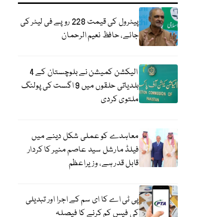
پیٹرول کی قیمت 228 روپے فی لیٹر کی
جائے، حافظ نعیم الرحمان
الیکشن کمیشن نے بلوچستان کے 4
بلدیاتی حلقوں میں 9 اگست کی پولنگ
ملتوی کردی
معاہدے کو عملی شکل دینے میں
فیلڈ مارشل سید عاصم منیر کا کردار
قابل قدر ہے، وزیراعظم
پی ٹی اے کا ای سم کے اجرا اور تبدیلی
کی فیس کم کرنے کا فیصلہ