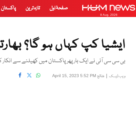
صفحۂ اول
تازہ ترین
پاکستان
8 Aug, 2026
ایشیا کپ کہاں ہو گا؟ بھارتی
بی سی سی آئی نے ایک بار پھر پاکستان میں کھیلنے سے انکار کر
|
شائع
April 15, 2023 5:52 PM
ویب ڈیسک