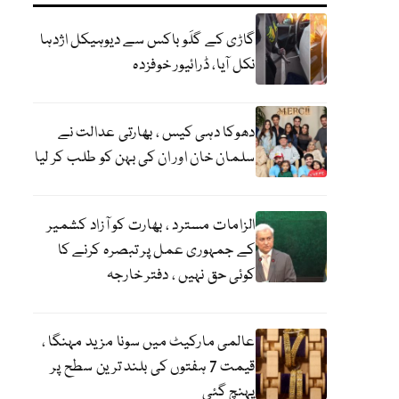
گاڑی کے گلَو باکس سے دیوہیکل اژدہا
نکل آیا، ڈرائیور خوفزدہ
دھوکا دہی کیس ، بھارتی عدالت نے
سلمان خان اور ان کی بہن کو طلب کر لیا
الزامات مسترد ، بھارت کو آزاد کشمیر
کے جمہوری عمل پر تبصرہ کرنے کا
کوئی حق نہیں ، دفتر خارجہ
عالمی مارکیٹ میں سونا مزید مہنگا ،
قیمت 7 ہفتوں کی بلند ترین سطح پر
پہنچ گئی