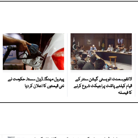
لاانفورسمنٹ انویسٹی گیشن سنٹر کے
پیٹرول مہنگا، ڈیزل سستا، حکومت نے
قیام کیلئے پائلٹ پراجیکٹ شروع کرنے
نئی قیمتوں کا اعلان کر دیا
کا فیصلہ