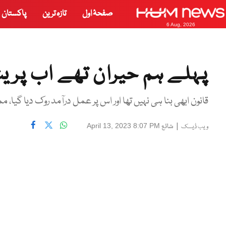
صفحۂ اول
تازہ ترین
پاکستان
6 Aug, 2026
پہلے ہم حیران تھے اب پریش
قانون ابھی بنا ہی نہیں تھا اور اس پر عمل درآمد روک دیا گیا، م
|
شائع
April 13, 2023 8:07 PM
ویب ڈیسک