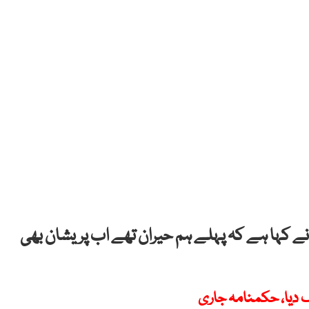
یٰ نے کہا ہے کہ پہلے ہم حیران تھے اب پریشان بھی
 دیا، حکمنامہ جاری