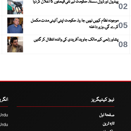
پیٹرول اور ڈیزل سستا، حکومت نے نئی قیمتوں کا اعلان کر دیا
3
02
موجودہ نظام کہیں نہیں جا رہا، حکومت اپنی آئینی مدت مکمل
6
05
کرے گی، وزیر داخلہ
پشاور زلمی کے مالک جاوید آفریدی کی والدہ انتقال کر گئیں
9
08
نیوز کیٹیگریز
انگر
صفحۂ اول
Urdu
تازہ ترین
Urdu