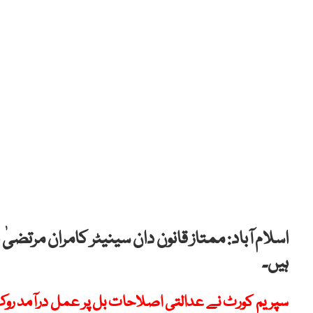
اسلام آباد: ممتاز قانون دان سینیٹر کامران مرتض
ہیں۔
سپریم کورٹ نے عدالتی اصلاحات بل پر عمل درآمد روک