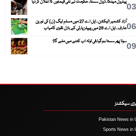
پیٹرول مہنگا، ڈیزل سستا، حکومت نے نئی قیمتوں کا اعلان کر دیا
0
آزاد کشمیر الیکشن ، ایل اے 27 میں مسلم لیگ (ن) کی نورین
0
عارف ، ایل اے 28 میں پیپلز پارٹی کے بازل نقوی کامیاب
سونا پھر سستا ہوگیا،فی تولہ اب کتنے میں ملے گا؟
0
یزی سیکشنز
Pakistan News in 
Sports News in 