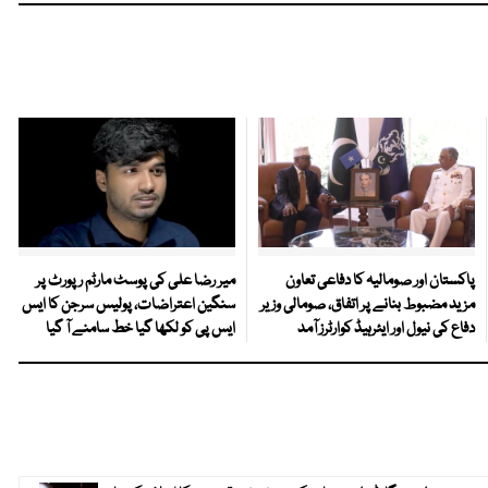
پاکستان اور صومالیہ کا دفاعی تعاون
میر رضا علی کی پوسٹ مارٹم رپورٹ پر
مزید مضبوط بنانے پر اتفاق، صومالی وزیر
سنگین اعتراضات، پولیس سرجن کا ایس
دفاع کی نیول اور ایئرہیڈ کوارٹرز آمد
ایس پی کو لکھا گیا خط سامنے آ گیا