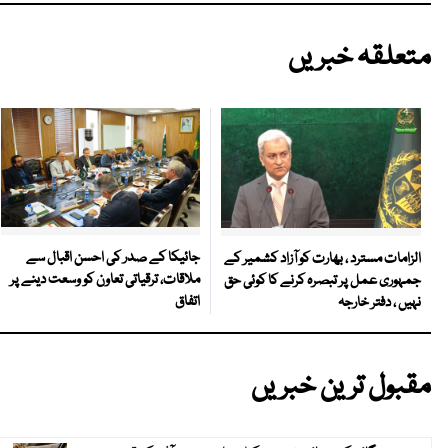
متعلقہ خبریں
جائیکا کے صدر کی احسن اقبال سے
الزامات مسترد ، بھارت کو آزاد کشمیر کے
ملاقات، ترقیاتی تعاون کو وسعت دینے پر
جمہوری عمل پر تبصرہ کرنے کا کوئی حق
اتفاق
نہیں ، دفتر خارجہ
مقبول ترین خبریں