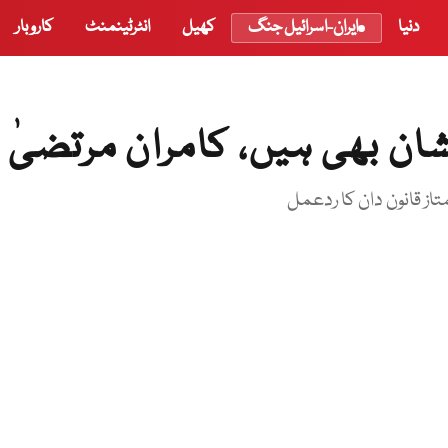
دنیا
ایران-اسرائیل جنگ
کھیل
انٹرٹینمنٹ
کاروبار
ان بھی ہیں، کامران مرتضیٰ
متاز قانون دان کا ردعمل