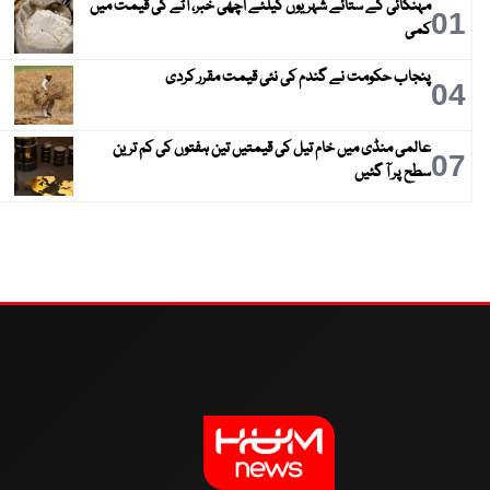
مہنگائی کے ستائے شہریوں کیلئے اچھی خبر، آٹے کی قیمت میں
01
کمی
پنجاب حکومت نے گندم کی نئی قیمت مقرر کردی
04
عالمی منڈی میں خام تیل کی قیمتیں تین ہفتوں کی کم ترین
07
سطح پر آ گئیں