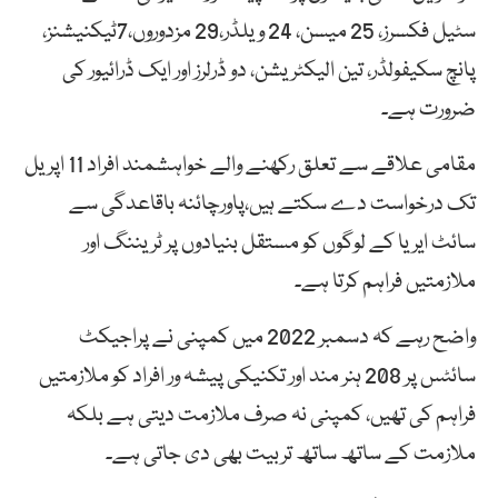
سٹیل فکسرز، 25 میسن، 24 ویلڈر،29 مزدوروں،7ٹیکنیشنز،
پانچ سکیفولڈر، تین الیکٹریشن، دو ڈرلرز اور ایک ڈرائیور کی
ضرورت ہے۔
مقامی علاقے سے تعلق رکھنے والے خواہشمند افراد 11 اپریل
تک درخواست دے سکتے ہیں،پاورچائنہ باقاعدگی سے
سائٹ ایریا کے لوگوں کو مستقل بنیادوں پر ٹریننگ اور
ملازمتیں فراہم کرتا ہے۔
واضح رہے کہ دسمبر 2022 میں کمپنی نے پراجیکٹ
سائٹس پر 208 ہنر مند اور تکنیکی پیشہ ور افراد کو ملازمتیں
فراہم کی تھیں، کمپنی نہ صرف ملازمت دیتی ہے بلکہ
ملازمت کے ساتھ ساتھ تربیت بھی دی جاتی ہے۔