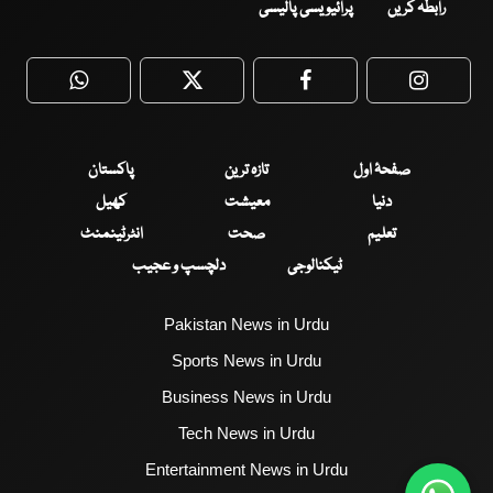
رابطہ کریں
پرائیویسی پالیسی
WhatsApp
Twitter
Facebook
Faceboo
صفحۂ اول
تازہ ترین
پاکستان
دنیا
معیشت
کھیل
تعلیم
صحت
انٹرٹینمنٹ
ٹیکنالوجی
دلچسپ و عجیب
Pakistan News in Urdu
Sports News in Urdu
Business News in Urdu
Tech News in Urdu
Entertainment News in Urdu