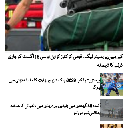
کیریبین پریمیئر لیگ ، قومی کرکٹرز کو این او سی 19 اگست کو جاری
پیٹ
کرنے کا فیصلہ
ویمنز ایشیا کپ 2026، پاکستان اور بھارت کا مقابلہ دبئی میں
ہو گا
آئندہ 48 گھنٹوں میں بارشوں اور دریاؤں میں طغیانی کا خدشہ،
ہنگامی تیاریاں تیز