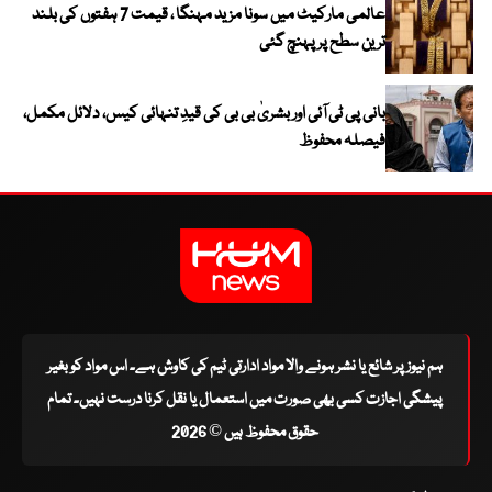
عالمی مارکیٹ میں سونا مزید مہنگا ، قیمت 7 ہفتوں کی بلند
ترین سطح پر پہنچ گئی
بانی پی ٹی آئی اور بشریٰ بی بی کی قیدِ تنہائی کیس، دلائل مکمل،
فیصلہ محفوظ
ہم نیوز پر شائع یا نشر ہونے والا مواد ادارتی ٹیم کی کاوش ہے۔ اس مواد کو بغیر
پیشگی اجازت کسی بھی صورت میں استعمال یا نقل کرنا درست نہیں۔ تمام
حقوق محفوظ ہیں © 2026