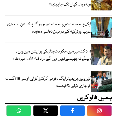
تولہ ریٹ کہاں تک جا پہنچا؟
ایک پر حملہ تینوں پر حملہ تصور ہو گا، پاکستان ، سعودی
عرب اور ترکیہ کے درمیان دفاعی معاہدہ
آزاد کشمیر میں حکومت بنانیکی پوزیشن میں ہیں ،
مینڈیٹ چھیننے نہیں دیں گے ، رانا ثناء اللہ ، امیر مقام
کیریبین پریمیئر لیگ ، قومی کرکٹرز کو این او سی 19 اگست
کو جاری کرنے کا فیصلہ
ہمیں فالو کریں
WhatsApp
Twitter
Facebook
Faceboo