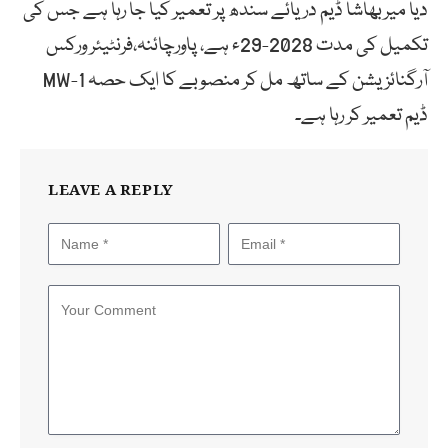
دیا میربھاشا ڈیم دریائے سندھ پر تعمیر کیا جا رہا ہے جس کی
تکمیل کی مدت 2028-29ء ہے، پاورچائنہ،فرنٹیئر ورکس
آرگنائزیشن کے ساتھ مل کر منصوبے کا ایک حصہ MW-1
ڈیم تعمیر کر رہا ہے۔
LEAVE A REPLY