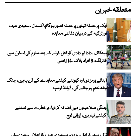
متعلقہ خبریں
ایک پر حملہ تینوں پر حملہ تصور ہوگا؛پاکستان ، سعودی عرب
اور ترکیہ کے درمیان دفاعی معاہدہ
بینکاک ، دادا اور دادی کو قتل کرنے کے بعد ملزم کی اسکول میں
فائرنگ ، 8 افراد ہلاک ، 14 زخمی
آبنائے ہرمز دوبارہ کھولنے کیلئے معاہدے کے قریب ہیں ، جنگ
جلد ختم ہو جائے گی ، ڈونلڈ ٹرمپ
جنگی صلاحیتوں میں اضافہ کر دیا ، ہر خطرے سے نمٹنے
کیلئے تیار ہیں ، ایرانی فوج
ترک صدر کا ایک روزہ دورہ سعودی عرب کا اعلان، سعودی ولی