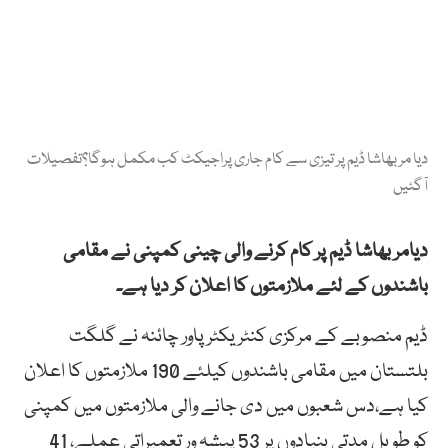
دیا مر بھاشا ڈیم پر تیزی سے کام جاری پراجیکٹ کب مکمل ہوگا؟تفصیلات
آگئیں
دیامر بھاشا ڈیم پر کام کرنے والی چینی کمپنی نے مقامی
باشندوں کے لئے ملازمتوں کا اعلان کر دیا ہے۔
ڈیم منصوبے کے مرکزی کنٹریکٹر پاور چائنہ نے گلگت
بلتستان میں مقامی باشندوں کیلئے 190 ملازمتوں کا اعلان
کیا ہے،دس شعبوں میں دی جانے والی ملازمتوں میں کمپنی
کو طویل مدتی بنیادوں پر 53 پیشہ ور تعمیراتی عملے، 41