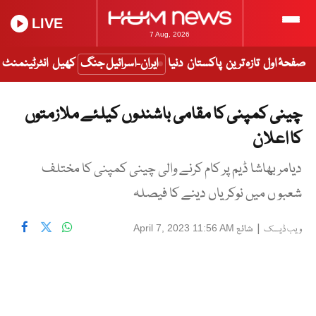
LIVE
7 Aug, 2026
صفحۂ اول
تازہ ترین
پاکستان
دنیا
ایران-اسرائیل جنگ
کھیل
انٹرٹینمنٹ
چینی کمپنی کا مقامی باشندوں کیلئے ملازمتوں
کا اعلان
دیامر بھاشا ڈیم پر کام کرنے والی چینی کمپنی کا مختلف
شعبو ں میں نوکریاں دینے کا فیصلہ
|
شائع
April 7, 2023 11:56 AM
ویب ڈیسک