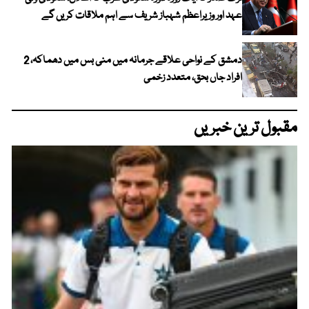
عہد اور وزیراعظم شہباز شریف سے اہم ملاقات کریں گے
دمشق کے نواحی علاقے جرمانہ میں منی بس میں دھماکہ، 2
افراد جاں بحق، متعدد زخمی
مقبول ترین خبریں