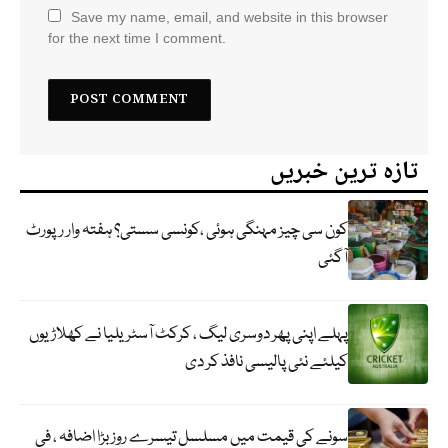
Save my name, email, and website in this browser
for the next time I comment.
تازہ ترین خبریں
کون سی چیز مہنگی ہوئی ،کونسی سستی؟ ہفتہ وار رپورٹ
آگئی
پہلے اپنی پھر دوسری لیگ ، کرکٹ آسٹریلیا نے کھلاڑیوں
کیلئے نئی پالیسی نافذ کر دی
سونے کی قیمت میں مسلسل تیسرے روز بڑا اضافہ ، فی