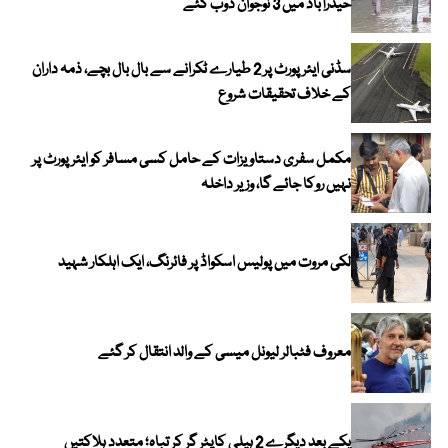
حیدرآباد میں 3 نوجوان ڈوب گئے
سڈنی ایئرپورٹ پر 2 طیارے ٹکرانے سے بال بال بچے، ذمہ داران
کے خلاف تحقیقات شروع
مکمل سفری دستاویزات کے حامل کسی مسافر کو ایئرپورٹ پر
نہیں روکا جائے گا، وزیر داخلہ
لکی مروت میں پولیس اسکواڈ پر فائرنگ، ایک اہلکار شہید
معروف فٹبالر لیونل میسی کے والد انتقال کر گئے
یکے بعد دیگرے 2 ہیلی کاپٹر گر کر تباہ؛ متعدد ہلاکتیں