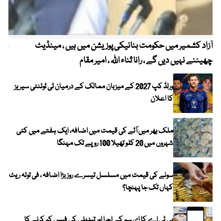
آزاد کشمیر میں حکومت بنانیکی پوزیشن میں ہیں ، مینڈیٹ
عوا
چھیننے نہیں دیں گے ، رانا ثناء اللہ ، امیر مقام
کم
ورلڈ کپ 2027 کے میزبان ممالک کے درمیان ٹی ٹوئنٹی سیریز
کا اعلان
ملک بھر میں آٹے کی قیمت میں اضافہ، ایک ہفتے میں کئی
شہروں میں 20 کلو تھیلا 100 روپے تک مہنگا
سونے کی قیمت میں مسلسل تیسرے روز بڑا اضافہ ، فی تولہ ریٹ
کہاں تک جا پہنچا؟
پی ٹی اے کا ای سم کے اجرا اور تبدیلی کی فیس کم کرنے کا