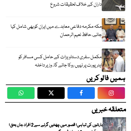
داران کے خلاف تحقیقات شروع
مکہ مکرمہ دفاعی معاہدے میں ایران کو بھی شامل کیا
جائے، حافظ نعیم الرحمان
مکمل سفری دستاویزات کے حامل کسی مسافر کو
ایئرپورٹ پر نہیں روکا جائے گا، وزیر داخلہ
ہمیں فالو کریں
WhatsApp
Twitter
Facebook
Faceboo
متعلقہ خبریں
بارشوں کی تباہی؛ قصور میں چھتیں گرنے سے 2 افراد جاں بحق؛