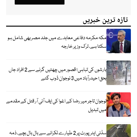
تازہ ترین خبریں
مکہ مکرمہ دفاعی معاہدے میں جلد مصر بھی شامل ہو
سکتا ہے، ترک وزیر خارجہ
بارشوں کی تباہی؛ قصور میں چھتیں گرنے سے 2 افراد جاں
بحق؛ حیدرآباد میں 3 نوجوان ڈوب گئے
نوجوان تاجر میر رضا کے اغوا کی ایف آئی آر قتل کے مقدمے
میں تبدیل
سڈنی ایئرپورٹ پر 2 طیارے ٹکرانے سے بال بال بچے، ذمہ