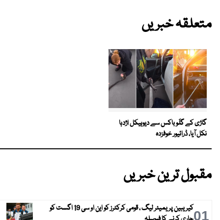
متعلقہ خبریں
گاڑی کے گلَو باکس سے دیوہیکل اژدہا
نکل آیا، ڈرائیور خوفزدہ
مقبول ترین خبریں
کیریبین پریمیئر لیگ ، قومی کرکٹرز کو این او سی 19 اگست کو
01
جاری کرنے کا فیصلہ