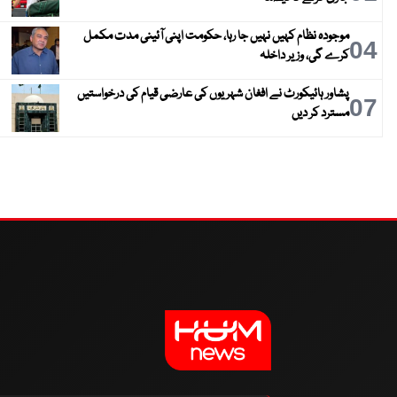
موجودہ نظام کہیں نہیں جا رہا، حکومت اپنی آئینی مدت مکمل
04
کرے گی، وزیر داخلہ
پشاور ہائیکورٹ نے افغان شہریوں کی عارضی قیام کی درخواستیں
07
مسترد کر دیں