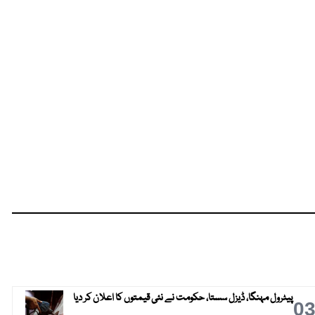
پیٹرول مہنگا، ڈیزل سستا، حکومت نے نئی قیمتوں کا اعلان کر دیا
0