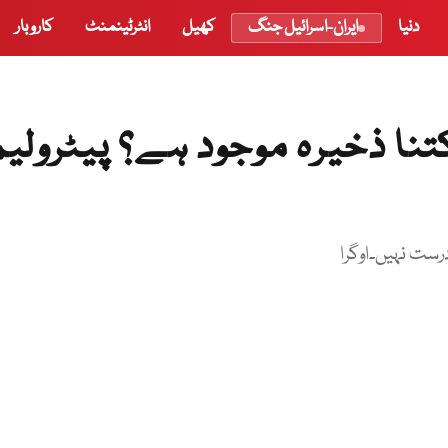
دنیا
ایران-اسرائیل جنگ
کھیل
انٹرٹینمنٹ
کاروبار
نا ذخیرہ موجود ہے؟ پیٹرولیم
ست نہیں۔اوگرا