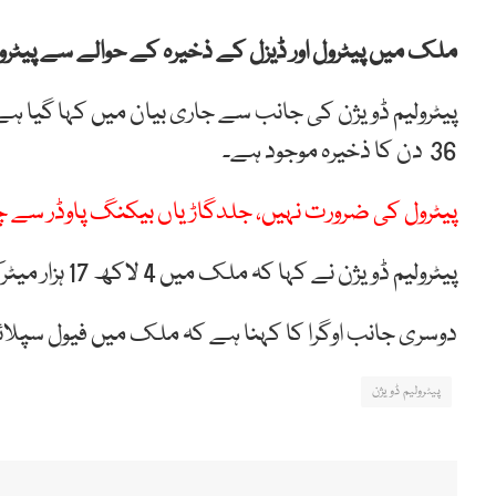
ملک میں پیٹرول اور ڈیزل کے ذخیرہ کے حوالے سے پیٹرولی
36 دن کا ذخیرہ موجود ہے۔
پیٹرول کی ضرورت نہیں، جلدگاڑیاں بیکنگ پاوڈر سے
پیٹرولیم ڈویژن نے کہا کہ ملک میں 4 لاکھ 17 ہزار میٹرک ٹن پیٹرول اور ڈیزل کے 5 لاکھ ٹن سے زائد کا اسٹاک ہے۔
دوسری جانب اوگرا کا کہنا ہے کہ ملک میں فیول سپلا
پیٹرولیم ڈویژن