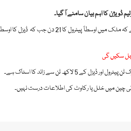
م ڈویژن کا اہم بیان سامنے آ گیا۔
پیٹرولیم ڈویژن کی جانب سے جاری بیان میں کہا گیا ہے کہ ملک میں اوسطاً پیٹرول کا 21 دن جب کہ ڈیزل کا اوس
 چل سکیں گی
ئی چین میں خلل یا رکاوٹ کی اطلاعات درست نہیں۔