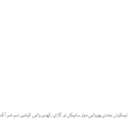
ٹینکیاں جلدی بھروالیں موٹر سائیکل اور گاڑی رکھنے والوں کیلئے اہم خبر آگئ