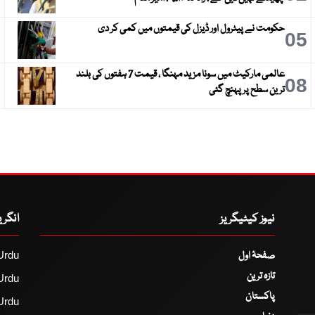
حکومت نے پیٹرول اور ڈیزل کی قیمتوں میں کمی کر دی
6
05
عالمی مارکیٹ میں سونا مزید مہنگا ، قیمت 7 ہفتوں کی بلند
9
08
ترین سطح پر پہنچ گئی
نیوز کیٹیگریز
انگر
صفحۂ اول
Urdu
تازہ ترین
Urdu
پاکستان
Urdu