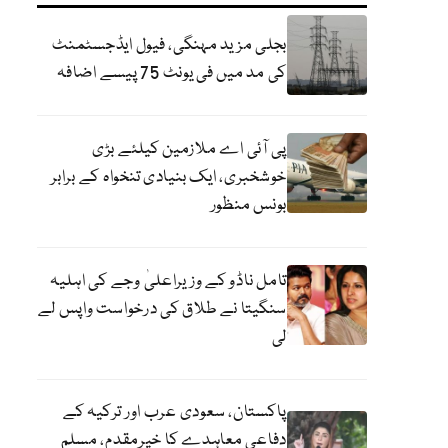
بجلی مزید مہنگی، فیول ایڈجسٹمنٹ
کی مد میں فی یونٹ 75 پیسے اضافہ
پی آئی اے ملازمین کیلئے بڑی
خوشخبری، ایک بنیادی تنخواہ کے برابر
بونس منظور
تامل ناڈو کے وزیراعلیٰ وجے کی اہلیہ
سنگیتا نے طلاق کی درخواست واپس لے
لی
پاکستان، سعودی عرب اور ترکیہ کے
دفاعی معاہدے کا خیرمقدم، مسلم