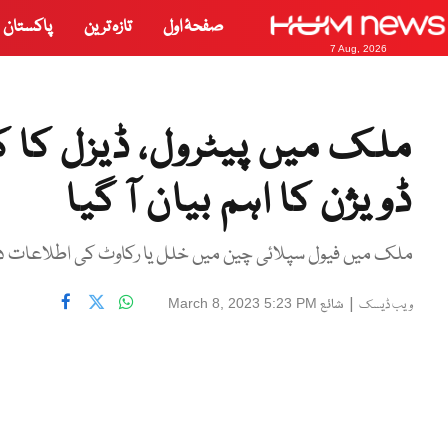
صفحۂ اول
تازہ ترین
پاکستان
7 Aug, 2026
ملک میں پیٹرول، ڈیزل کا کت
ڈویژن کا اہم بیان آ گیا
ملک میں فیول سپلائی چین میں خلل یا رکاوٹ کی اطلاعات در
|
شائع
March 8, 2023 5:23 PM
ویب ڈیسک