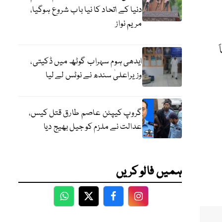
دنیا کے اتحاد کا نیا باب شروع ہوگیا،
مریم نواز
طاً
ایدھی ہوم سہراب گوٹھ میں ڈکیتی،
وزیراعلیٰ سندھ نے نوٹس لے لیا
گروپ کیپٹن عاصم طارق قتل کیس،
عدالت نے ملزم کو جیل بھیج دیا
ہمیں فالو کریں
WhatsApp
Twitter
Facebook
Facebook