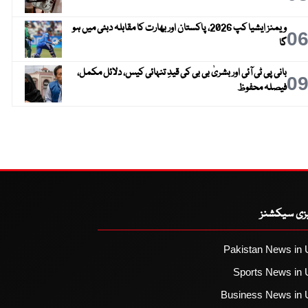
ویمنز ایشیا کپ 2026، پاکستان اور بھارت کا مقابلہ دبئی میں ہو
0
گا
بانی پی ٹی آئی اور بشریٰ بی بی کی قیدِ تنہائی کیس، دلائل مکمل،
0
فیصلہ محفوظ
یزی سیکشنز
Pakistan News in 
Sports News in 
Business News in 