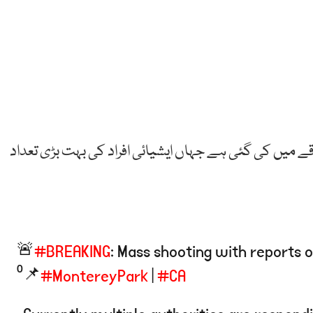
ے میں کی گئی ہے جہاں ایشیائی افراد کی بہت بڑی تعداد
🚨
#BREAKING
: Mass shooting with reports 
⁰📌
#MontereyPark
|
#CA