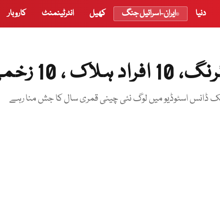
دنیا
ایران-اسرائیل جنگ
کھیل
انٹرٹینمنٹ
کاروبار
، 10 زخمی
ک ڈانس اسٹوڈیو میں لوگ نئی چینی قمری سال کا جش منا رہے