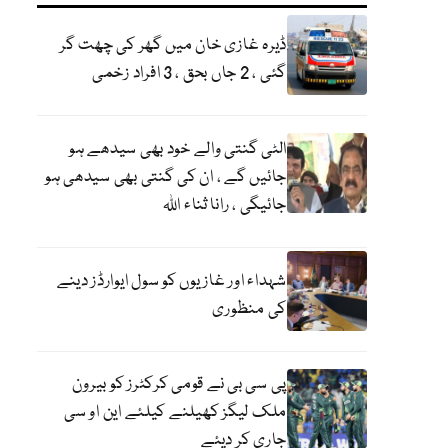
ڈیرہ غازی خان میں گھر کی چھت گر
گئی ، 2 جاں بحق ، 3 افراد زخمی
الٹی گنتی والے خود بھی سیدھے ہو
جائیں گے ، ان کی گنتی بھی سیدھی ہو
جائیگی ، رانا ثناء اللہ
شہداء اور غازیوں کو سول ایوارڈز دینے
کی منظوری
پی سی بی نے قومی کرکٹرز کو بیرون
ملک لیگز کھیلنے کیلئے این او سی
جاری کر دیئے