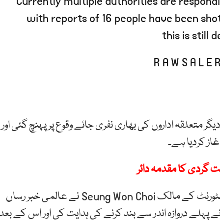
Currently multiple authorities are respond
with reports of 16 people have been shot
this is still
ر متعلقہ اداروں کی بھاری نفری جائے وقوع پر پہنچ گئی اور
از کردیا ہے۔
ت گردی کا مقدمہ دائر
جائے وقوع کے قریب واقع Calm ہاؤس سی فوڈ نامی ریسٹورنٹ کے مالک Seung Won Choi نے عالمی خبر رساں
ے پہلے دروازہ اندر سے بند کرنے کی ہدایت کی اور اس کے بعد