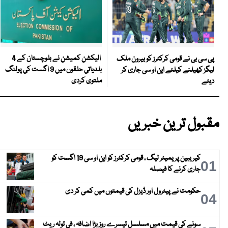
الیکشن کمیشن نے بلوچستان کے 4
پی سی بی نے قومی کرکٹرز کو بیرون ملک
بلدیاتی حلقوں میں 9 اگست کی پولنگ
لیگز کھیلنے کیلئے این او سی جاری کر
ملتوی کردی
دیئے
مقبول ترین خبریں
کیریبین پریمیئر لیگ ، قومی کرکٹرز کو این او سی 19 اگست کو
01
جاری کرنے کا فیصلہ
حکومت نے پیٹرول اور ڈیزل کی قیمتوں میں کمی کر دی
04
سونے کی قیمت میں مسلسل تیسرے روز بڑا اضافہ ، فی تولہ ریٹ