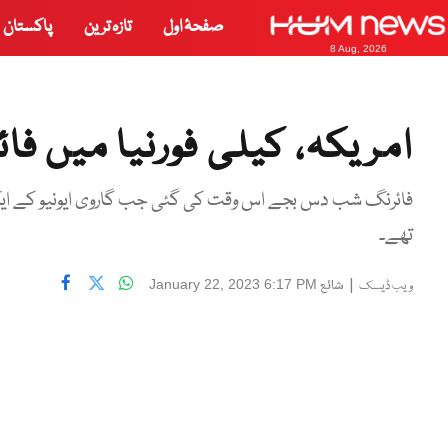
صفحۂ اول
تازہ ترین
پاکستان
8 Aug, 2026
امریکہ، کیلی فورنیا میں فائرنگ، 10 افراد ہلاک 
فائرنگ شب دس بجے اس وقت کی گئی جب گاروی ایونیو کے ای
تھے۔
|
شائع
January 22, 2023 6:17 PM
ویب ڈیسک