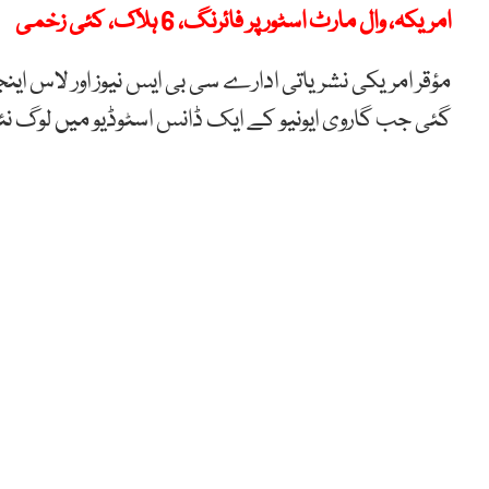
امریکہ، وال مارٹ اسٹور پر فائرنگ، 6 ہلاک، کئی زخمی
مؤقر امریکی نشریاتی ادارے سی بی ایس نیوز اور لاس 
گئی جب گاروی ایونیو کے ایک ڈانس اسٹوڈیو میں لوگ 