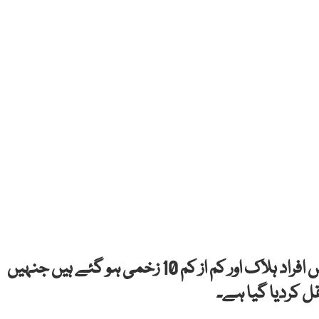
کیلی فورنیا: امریکہ میں ہونے والی فائرنگ سے دس افراد ہلاک اور کم از کم 10 زخمی ہو گئے ہیں جنہیں
قل کردیا گیا ہے۔