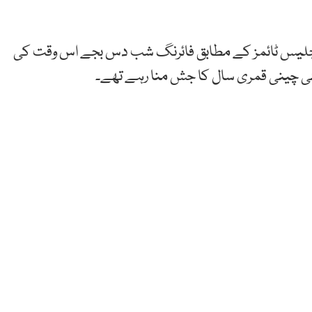
اینجلیس ٹائمز کے مطابق فائرنگ شب دس بجے اس وقت کی
نئی چینی قمری سال کا جش منا رہے تھے۔