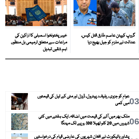
گروپ کیپٹن عاصم طارق قتل کیس،
خیبرپختونخوا اسمبلی کا اراکین کی
عدالت نے ملزم کو جیل بھیج دیا
مراعات سے متعلق ترمیمی بل منظور،
اہم شقیں تبدیل
عوام کو جزوی ریلیف، پیٹرول، ڈیزل اور مٹی کے تیل کی قیمتوں
0
میں کمی
ملک بھر میں آٹے کی قیمت میں اضافہ، ایک ہفتے میں کئی
0
شہروں میں 20 کلو تھیلا 100 روپے تک مہنگا
پشاور ہائیکورٹ نے افغان شہریوں کی عارضی قیام کی درخواستیں