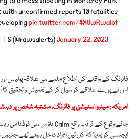
ing to a mass shooting in Monterey Park
 with unconfirmed reports 10 fatalities
 developing
pic.twitter.com/4XUwRwaibf
January 22, 2023
— R A W S A L E R T S (@rawsalerts)
فائرنگ کے واقعے کی اطلاع ملتے ہی علاقہ پولیس اور دیگ
اس نے پورے علاقے کو سیل کر کے تفتیش و تحقیق کا آغ
امریکہ : میٹرو اسٹیشن پر فائرنگ، مشتبہ شخص پر دہش
ایجنسی کو بتایا کہ کل تین افراد داخل ہوئے تھے جنہوں ن