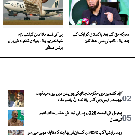
معرکہ حق کے بعد پاکستان کو ایک کے
پی آئی اے ملازمین کیلئے بڑی
بعد ایک کامیابی ملی، عطا تارڑ
خوشخبری، ایک بنیادی تنخواہ کے برابر
بونس منظور
آزاد کشمیر میں حکومت بنانیکی پوزیشن میں ہیں ، مینڈیٹ
3
02
چھیننے نہیں دیں گے ، رانا ثناء اللہ ، امیر مقام
پیٹرول کی قیمت 228 روپے فی لیٹر کی جائے، حافظ نعیم
6
05
الرحمان
ویمنز ایشیا کپ 2026، پاکستان اور بھارت کا مقابلہ دبئی میں ہو