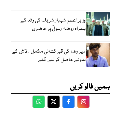
وزیر اعظم شہباز شریف کی وفد کے
ہمراہ روضہ رسولؐ پر حاضری
میر رضا کی قبر کشائی مکمل ، لاش کے
نمونے حاصل کر لئے گئے
ہمیں فالو کریں
WhatsApp
Twitter
Facebook
Facebook