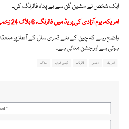
ایک شخص نے مشین گن سے بے پناہ فائرنگ کی۔
امریکہ، یوم آزادی کی پریڈ میں فائرنگ، 6 ہلاک 24 زخمی
واضح رہے کہ چین کے نئے قمری سال کے آغاز پر منعقد ہ
ہوتی ہے اور جشن مناتی ہے۔
امریکہ
زخمی
فائرنگ
کیلی فورنیا
ہلاک