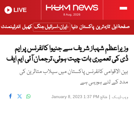
LIVE
8 Aug, 2026
صفحۂ اول
تازہ ترین
پاکستان
دنیا
ایران-اسرائیل جنگ
کھیل
انٹرٹینمنٹ
وزیراعظم شہباز شریف سے جنیوا کانفرنس پر ایم
ڈی کی تعمیری بات چیت ہوئی، ترجمان آئی ایم ایف
بین الاقوامی کانفرنس پاکستان میں سیلاب متاثرین کی
مدد کے لئے ہورہی ہے
|
شائع
January 8, 2023 1:37 PM
ویب ڈیسک