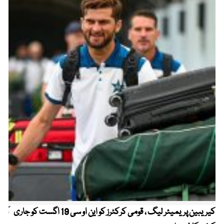
کیریبین پریمیئر لیگ ، قومی کرکٹرز کو این او سی 19 اگست کو جاری
آز