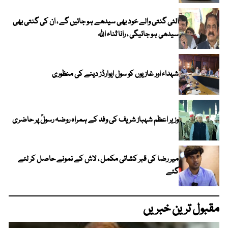
الٹی گنتی والے خود بھی سیدھے ہو جائیں گے ، ان کی گنتی بھی
سیدھی ہو جائیگی ، رانا ثناء اللہ
شہداء اور غازیوں کو سول ایوارڈز دینے کی منظوری
وزیر اعظم شہباز شریف کی وفد کے ہمراہ روضہ رسولؐ پر حاضری
میر رضا کی قبر کشائی مکمل ، لاش کے نمونے حاصل کر لئے
گئے
مقبول ترین خبریں