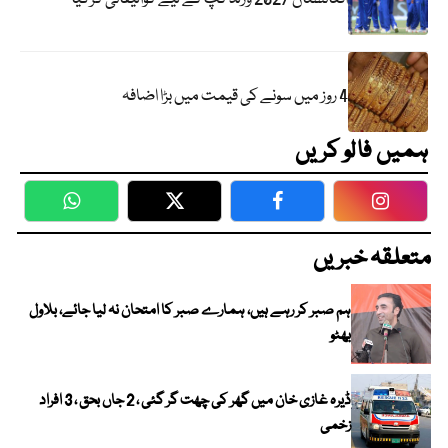
4 روز میں سونے کی قیمت میں بڑا اضافہ
ہمیں فالو کریں
WhatsApp
Twitter
Facebook
Faceboo
متعلقہ خبریں
ہم صبر کر رہے ہیں، ہمارے صبر کا امتحان نہ لیا جائے، بلاول
بھٹو
ڈیرہ غازی خان میں گھر کی چھت گر گئی ، 2 جاں بحق ، 3 افراد
زخمی