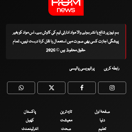
ہم نیوز پر شائع یا نشر ہونے والا مواد ادارتی ٹیم کی کاوش ہے۔ اس مواد کو بغیر
پیشگی اجازت کسی بھی صورت میں استعمال یا نقل کرنا درست نہیں۔ تمام
حقوق محفوظ ہیں © 2026
رابطہ کریں
پرائیویسی پالیسی
WhatsApp
Twitter
Facebook
Faceboo
صفحۂ اول
تازہ ترین
پاکستان
دنیا
معیشت
کھیل
تعلیم
صحت
انٹرٹینمنٹ