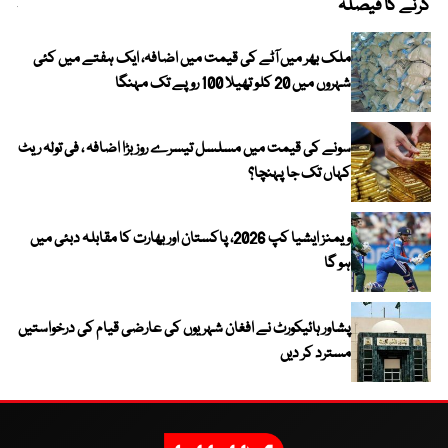
کرنے کا فیصلہ
چھی
ملک بھر میں آٹے کی قیمت میں اضافہ، ایک ہفتے میں کئی
شہروں میں 20 کلو تھیلا 100 روپے تک مہنگا
سونے کی قیمت میں مسلسل تیسرے روز بڑا اضافہ ، فی تولہ ریٹ
کہاں تک جا پہنچا؟
ویمنز ایشیا کپ 2026، پاکستان اور بھارت کا مقابلہ دبئی میں
ہو گا
پشاور ہائیکورٹ نے افغان شہریوں کی عارضی قیام کی درخواستیں
مسترد کر دیں