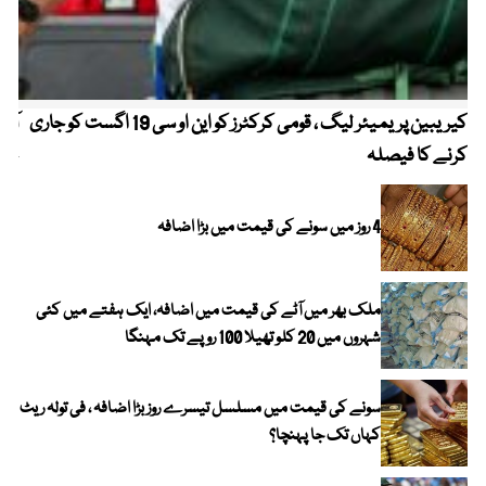
کیریبین پریمیئر لیگ ، قومی کرکٹرز کو این او سی 19 اگست کو جاری
آز
کرنے کا فیصلہ
چھی
4 روز میں سونے کی قیمت میں بڑا اضافہ
ملک بھر میں آٹے کی قیمت میں اضافہ، ایک ہفتے میں کئی
شہروں میں 20 کلو تھیلا 100 روپے تک مہنگا
سونے کی قیمت میں مسلسل تیسرے روز بڑا اضافہ ، فی تولہ ریٹ
کہاں تک جا پہنچا؟