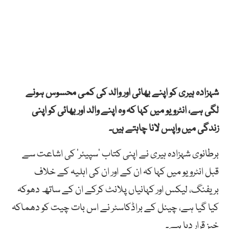
شہزادہ ہیری کو اپنے بھائی اور والد کی کمی محسوس ہونے
لگی ہے، انٹرویو میں کہا کہ وہ اپنے والد اور بھائی کو اپنی
زندگی میں واپس لانا چاہتے ہیں۔
برطانوی شہزادہ ہیری نے اپنی کتاب ’سپیئر‘ کی اشاعت سے
قبل انٹرویو میں کہا کہ ان کے اور ان کی اہلیہ کے خلاف
بریفنگ، لیکس اور کہانیاں پلانٹ کرکے ان کے ساتھ دھوکہ
کیا گیا ہے، چینل کے براڈکاسٹر نے اس بات چیت کو دھماکہ
خیز قرار دیا ہے۔