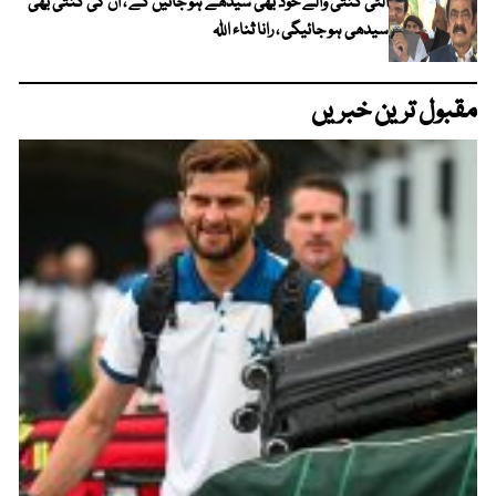
الٹی گنتی والے خود بھی سیدھے ہو جائیں گے ، ان کی گنتی بھی
سیدھی ہو جائیگی ، رانا ثناء اللہ
مقبول ترین خبریں