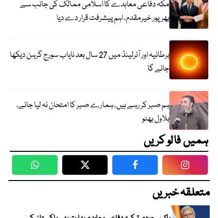
مکہ دفاعی معاہدے کا اسلامی ممالک کی جانب سے
بھرپور خیرمقدم، اہم پیشرفت قرار دے دیا
برطانیہ اور آئرلینڈ میں 27 سال بعد نایاب سورج گرہن دیکھا
جائے گا
ہم صبر کر رہے ہیں، ہمارے صبر کا امتحان نہ لیا جائے،
بلاول بھٹو
ہمیں فالو کریں
WhatsApp
Twitter
Facebook
Faceboo
متعلقہ خبریں