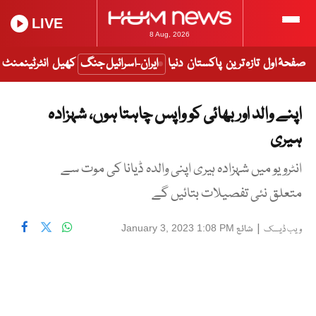
LIVE
8 Aug, 2026
صفحۂ اول
تازہ ترین
پاکستان
دنیا
ایران-اسرائیل جنگ
کھیل
انٹرٹینمنٹ
اپنے والد اور بھائی کو واپس چاہتا ہوں، شہزادہ
ہیری
انٹرویو میں شہزادہ ہیری اپنی والدہ ڈیانا کی موت سے
متعلق نئی تفصیلات بتائیں گے
|
شائع
January 3, 2023 1:08 PM
ویب ڈیسک