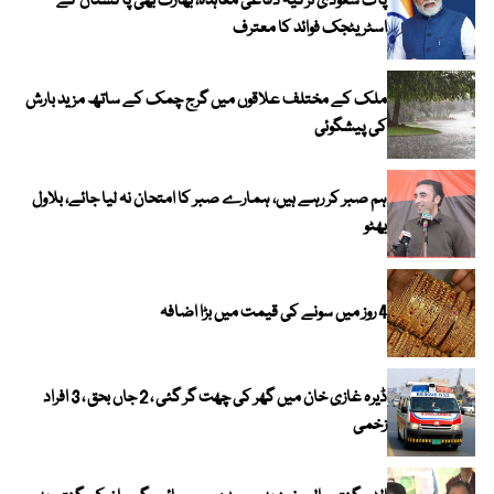
پاک سعودی ترکیہ دفاعی معاہدہ، بھارت بھی پاکستان کے
اسٹریٹجک فوائد کا معترف
ملک کے مختلف علاقوں میں گرج چمک کے ساتھ مزید بارش
کی پیشگوئی
ہم صبر کر رہے ہیں، ہمارے صبر کا امتحان نہ لیا جائے، بلاول
بھٹو
4 روز میں سونے کی قیمت میں بڑا اضافہ
ڈیرہ غازی خان میں گھر کی چھت گر گئی ، 2 جاں بحق ، 3 افراد
زخمی