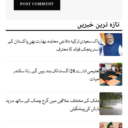
تازہ ترین خبریں
پاک سعودی ترکیہ دفاعی معاہدہ، بھارت بھی پاکستان کے
اسٹریٹجک فوائد کا معترف
تعلیمی ادارے 24 اگست تک بند رہیں گے، رانا سکندر
حیات
ملک کے مختلف علاقوں میں گرج چمک کے ساتھ مزید
بارش کی پیشگوئی