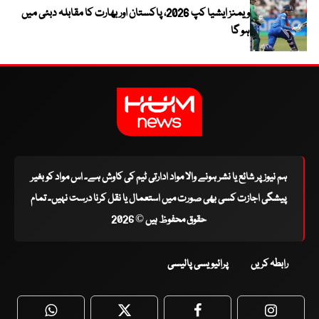
ویمنز ایشیا کپ 2026، پاکستان اور بھارت کا مقابلہ دبئی میں
ہو گا
ہم نیوز پر شائع یا نشر ہونے والا مواد ادارتی ٹیم کی کاوش ہے۔ اس مواد کو بغیر
پیشگی اجازت کسی بھی صورت میں استعمال یا نقل کرنا درست نہیں۔ تمام
حقوق محفوظ ہیں © 2026
رابطہ کریں
پرائیویسی پالیسی