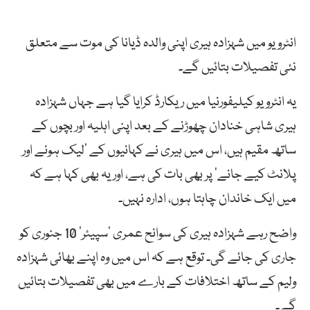
انٹرویو میں شہزادہ ہیری اپنی والدہ ڈیانا کی موت سے متعلق
نئی تفصیلات بتائیں گے۔
یہ انٹرویو کیلیفورنیا میں ریکارڈ کرایا گیا ہے جہاں شہزادہ
ہیری شاہی خنادان چھوڑنے کے بعد اپنی اہلیہ اور بچوں کے
ساتھ مقیم ہیں، اس میں ہیری نے کہانیوں کے ’لیک ہونے اور
پلانٹ کیے جانے‘ پر بھی بات کی ہے، اور یہ بھی کہا ہے کہ
میں ایک خاندان چاہتا ہوں، ادارہ نہیں۔
واضح رہے شہزادہ ہیری کی سوانح عمری ’سپیئر‘ 10 جنوری کو
جاری کی جائے گی۔ توقع ہے کہ اس میں وہ اپنے بھائی شہزادہ
ولیم کے ساتھ اختلافات کے بارے میں بھی تفصیلات بتائیں
گے۔