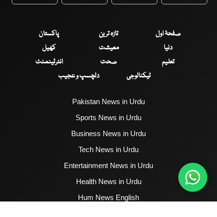
WhatsApp
Twitter
Facebook
Faceboo
صفحۂ اول
تازہ ترین
پاکستان
دنیا
معیشت
کھیل
تعلیم
صحت
انٹرٹینمنٹ
ٹیکنالوجی
دلچسپ و عجیب
Pakistan News in Urdu
Sports News in Urdu
Business News in Urdu
Tech News in Urdu
Entertainment News in Urdu
Health News in Urdu
Hum News English