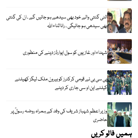
الٹی گنتی والے خود بھی سیدھے ہو جائیں گے ، ان کی گنتی
بھی سیدھی ہو جائیگی ، رانا ثناء اللہ
شہداء اور غازیوں کو سول ایوارڈز دینے کی منظوری
پی سی بی نے قومی کرکٹرز کو بیرون ملک لیگز کھیلنے
کیلئے این او سی جاری کر دیئے
وزیر اعظم شہباز شریف کی وفد کے ہمراہ روضہ رسولؐ پر
حاضری
ہمیں فالو کریں