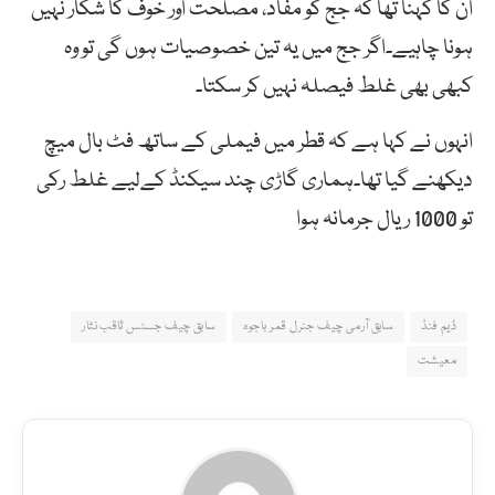
ان کا کہنا تھا کہ جج کو مفاد، مصلحت اور خوف کا شکار نہیں
ہونا چاہیے۔اگر جج میں یہ تین خصوصیات ہوں گی تو وہ
کبھی بھی غلط فیصلہ نہیں کر سکتا۔
انہوں نے کہا ہے کہ قطر میں فیملی کے ساتھ فٹ بال میچ
دیکھنے گیا تھا۔ہماری گاڑی چند سیکنڈ کےلیے غلط رکی
تو 1000 ریال جرمانہ ہوا
ڈیم فنڈ
سابق آرمی چیف جنرل قمر باجوہ
سابق چیف جسٹس ثاقب نثار
معیشت