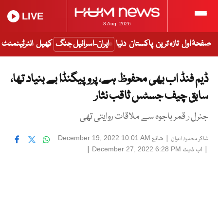
LIVE
8 Aug, 2026
صفحۂ اول
تازہ ترین
پاکستان
دنیا
ایران-اسرائیل جنگ
کھیل
انٹرٹینمنٹ
ڈیم فنڈ اب بھی محفوظ ہے، پروپیگنڈا بے بنیاد تھا،
سابق چیف جسٹس ثاقب نثار
جنرل ر قمر باجوہ سے ملاقات روایتی تھی
|
شائع
December 19, 2022 10:01 AM
شاکر محمود اعوان
|
اپ ڈیٹ
|
December 27, 2022 6:28 PM