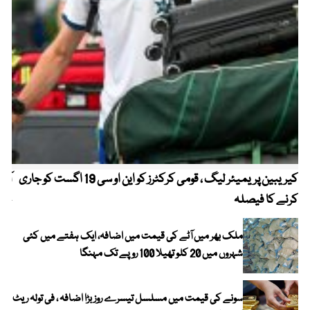
کیریبین پریمیئر لیگ ، قومی کرکٹرز کو این او سی 19 اگست کو جاری
آز
کرنے کا فیصلہ
چھی
ملک بھر میں آٹے کی قیمت میں اضافہ، ایک ہفتے میں کئی
شہروں میں 20 کلو تھیلا 100 روپے تک مہنگا
سونے کی قیمت میں مسلسل تیسرے روز بڑا اضافہ ، فی تولہ ریٹ