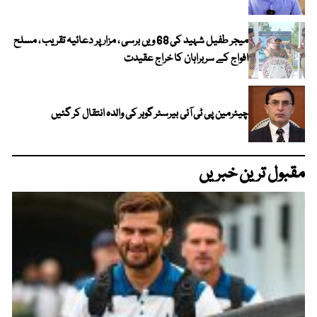
میجر طفیل شہید کی 68 ویں برسی ، مزار پر دعائیہ تقریب ، مسلح
افواج کے سربراہان کا خراج عقیدت
چیئرمین پی ٹی آئی بیرسٹر گوہر کی والدہ انتقال کر گئیں
مقبول ترین خبریں