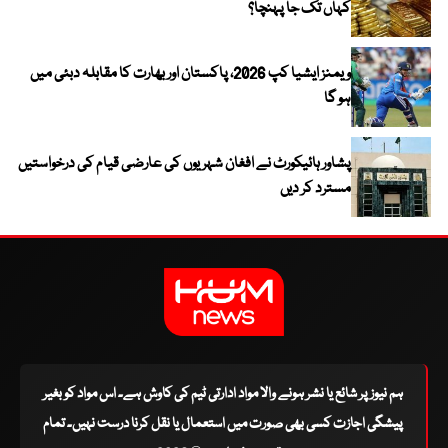
کہاں تک جا پہنچا؟
ویمنز ایشیا کپ 2026، پاکستان اور بھارت کا مقابلہ دبئی میں
ہو گا
پشاور ہائیکورٹ نے افغان شہریوں کی عارضی قیام کی درخواستیں
مسترد کر دیں
ہم نیوز پر شائع یا نشر ہونے والا مواد ادارتی ٹیم کی کاوش ہے۔ اس مواد کو بغیر
پیشگی اجازت کسی بھی صورت میں استعمال یا نقل کرنا درست نہیں۔ تمام