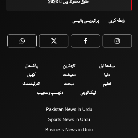
حقوق محفوظ ہیں © 2026
رابطہ کریں
پرائیویسی پالیسی
WhatsApp
Twitter
Facebook
Faceboo
صفحۂ اول
تازہ ترین
پاکستان
دنیا
معیشت
کھیل
تعلیم
صحت
انٹرٹینمنٹ
ٹیکنالوجی
دلچسپ و عجیب
Pakistan News in Urdu
Sports News in Urdu
Business News in Urdu