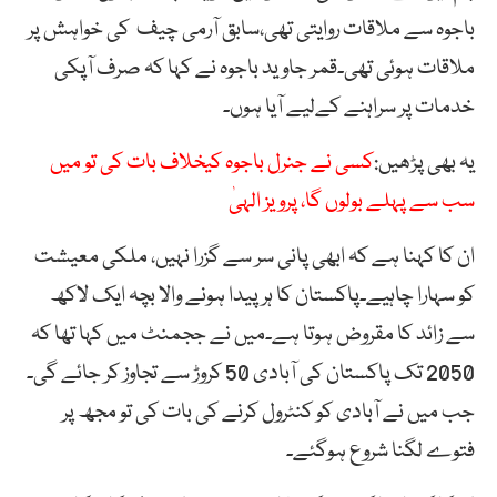
باجوہ سے ملاقات روایتی تھی،سابق آرمی چیف کی خواہش پر
ملاقات ہوئی تھی۔قمر جاوید باجوہ نے کہا کہ صرف آپکی
خدمات پر سراہنے کےلیے آیا ہوں۔
یہ بھی پڑھیں:
کسی نے جنرل باجوہ کیخلاف بات کی تو میں
سب سے پہلے بولوں گا، پرویز الہیٰ
ان کا کہنا ہے کہ ابھی پانی سر سے گزرا نہیں، ملکی معیشت
کو سہارا چاہیے۔پاکستان کا ہر پیدا ہونے والا بچہ ایک لاکھ
سے زائد کا مقروض ہوتا ہے۔میں نے ججمنٹ میں کہا تھا کہ
2050 تک پاکستان کی آبادی 50 کروڑ سے تجاوز کر جائے گی۔
جب میں نے آبادی کو کنٹرول کرنے کی بات کی تو مجھ پر
فتوے لگنا شروع ہوگئے۔