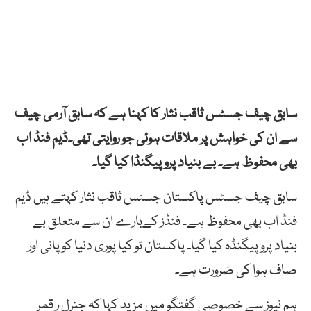
سابق چیف جسٹس ثاقب نثار کا کہنا ہے کہ سابق آرمی چیف
سے ان کی خواہش پر ملاقات ہوئی جو روایتی تھی۔ڈیم فنڈ اب
بھی محفوظ ہے۔ بے بنیاد پروپیگنڈا کیا گیا۔
سابق چیف جسٹس پاکستان جسٹس ثاقب نثار کہتے ہیں ڈیم
فنڈ اب بھی محفوظ ہے۔ فنڈز کےبارے ان سے متعلق بے
بنیاد پروپیگنڈہ کیا گیا۔ پاکستان تو کیا پوری دنیا کو پانی اور
صاف ہوا کی ضرورت ہے۔
ہم نیوز سے خصوصی گفتگو میں مزید کہا کہ جنرل ر قمر