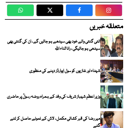
WhatsApp
Twitter
Facebook
Faceboo
متعلقہ خبریں
الٹی گنتی والے خود بھی سیدھے ہو جائیں گے ، ان کی گنتی بھی
سیدھی ہو جائیگی ، رانا ثناء اللہ
شہداء اور غازیوں کو سول ایوارڈز دینے کی منظوری
وزیر اعظم شہباز شریف کی وفد کے ہمراہ روضہ رسولؐ پر حاضری
میر رضا کی قبر کشائی مکمل ، لاش کے نمونے حاصل کر لئے
گئے