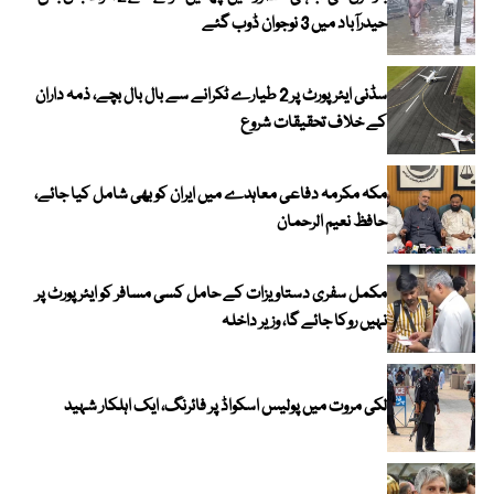
حیدرآباد میں 3 نوجوان ڈوب گئے
سڈنی ایئرپورٹ پر 2 طیارے ٹکرانے سے بال بال بچے، ذمہ داران
کے خلاف تحقیقات شروع
مکہ مکرمہ دفاعی معاہدے میں ایران کو بھی شامل کیا جائے،
حافظ نعیم الرحمان
مکمل سفری دستاویزات کے حامل کسی مسافر کو ایئرپورٹ پر
نہیں روکا جائے گا، وزیر داخلہ
لکی مروت میں پولیس اسکواڈ پر فائرنگ، ایک اہلکار شہید