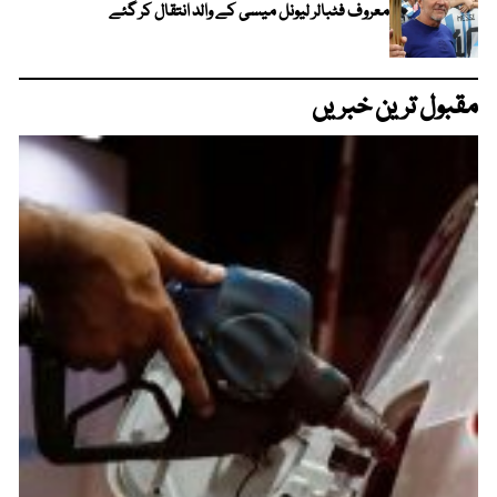
معروف فٹبالر لیونل میسی کے والد انتقال کر گئے
مقبول ترین خبریں