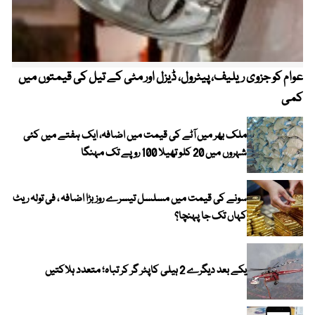
عوام کو جزوی ریلیف، پیٹرول، ڈیزل اور مٹی کے تیل کی قیمتوں میں
4 روز میں سونے کی قیمت میں بڑا اضافہ
کمی
ملک بھر میں آٹے کی قیمت میں اضافہ، ایک ہفتے میں کئی
شہروں میں 20 کلو تھیلا 100 روپے تک مہنگا
سونے کی قیمت میں مسلسل تیسرے روز بڑا اضافہ ، فی تولہ ریٹ
کہاں تک جا پہنچا؟
یکے بعد دیگرے 2 ہیلی کاپٹر گر کر تباہ؛ متعدد ہلاکتیں