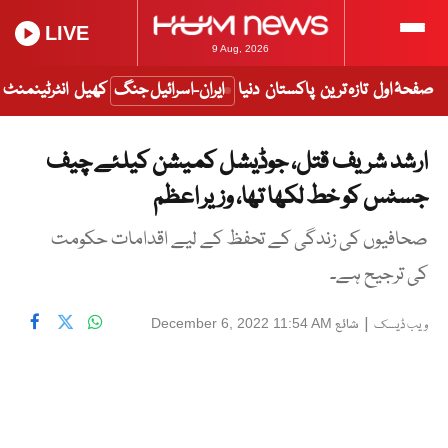
LIVE
9 Aug, 2026
صفحۂ اول
تازہ ترین
پاکستان
دنیا
ایران-اسرائیل جنگ
کھیل
انٹرٹینمنٹ
ارشد شریف قتل، جوڈیشل کمیشن کیلئے چیف
جسٹس کو خط لکھا تھا، وزیر اعظم
صحافیوں کی زندگی کے تحفظ کے لیے اقدامات حکومت
کی ترجیح ہے۔
|
شائع
December 6, 2022 11:54 AM
ویب ڈیسک