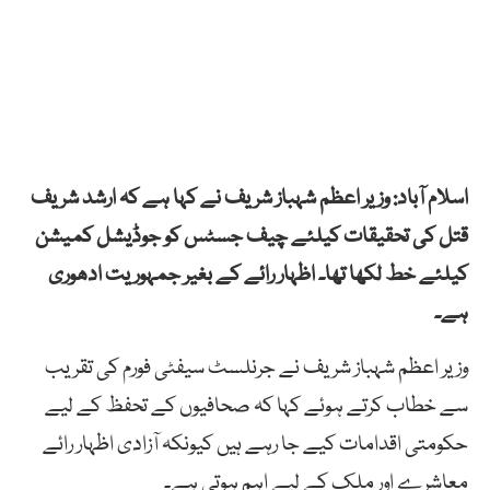
اسلام آباد: وزیر اعظم شہباز شریف نے کہا ہے کہ ارشد شریف
قتل کی تحقیقات کیلئے چیف جسٹس کو جوڈیشل کمیشن
کیلئے خط لکھا تھا۔ اظہار رائے کے بغیر جمہوریت ادھوری
ہے۔
وزیر اعظم شہباز شریف نے جرنلسٹ سیفٹی فورم کی تقریب
سے خطاب کرتے ہوئے کہا کہ صحافیوں کے تحفظ کے لیے
حکومتی اقدامات کیے جا رہے ہیں کیونکہ آزادی اظہار رائے
معاشرے اور ملک کے لیے اہم ہوتی ہے۔