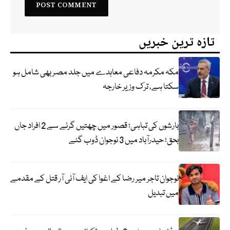
تازہ ترین خبریں
مکہ مکرمہ دفاعی معاہدے میں جلد مصر بھی شامل ہو
سکتا ہے، ترک وزیر خارجہ
بارشوں کی تباہی؛ قصور میں چھتیں گرنے سے 2 افراد جاں
بحق؛ حیدرآباد میں 3 نوجوان ڈوب گئے
نوجوان تاجر میر رضا کے اغوا کی ایف آئی آر قتل کے مقدمے
میں تبدیل