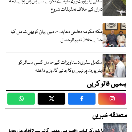
سڈنی ایئرپورٹ پر 2 طیارے ٹکرانے سے بال بال بچے، ذمہ
داران کے خلاف تحقیقات شروع
مکہ مکرمہ دفاعی معاہدے میں ایران کو بھی شامل کیا
جائے، حافظ نعیم الرحمان
مکمل سفری دستاویزات کے حامل کسی مسافر کو
ایئرپورٹ پر نہیں روکا جائے گا، وزیر داخلہ
ہمیں فالو کریں
WhatsApp
Twitter
Facebook
Faceboo
متعلقہ خبریں
بارشوں کی تباہی؛ قصور میں چھتیں گرنے سے 2 افراد جاں بحق؛