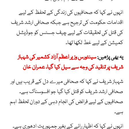
انہوں نے کہا کہ صحافیوں کی زندگی کے تحفظ کے لیے
اقدامات حکومت کی ترجیح ہے جبکہ صحافی ارشد شریف
کی قتل کی تحقیقات کے لیے چیف جسٹس کو جوڈیشل
کمیشن کے لیے خط لکھا تھا۔
یہ بھی پڑھیں:
سینٹورس وزیر اعظم آزاد کشمیر کی شہباز
شریف پر تنقید کی وجہ سے سیل کیا گیا، عمران خان
شہباز شریف نے کہا کہ صحافی میرے دل کے قریب ہیں اور
صحافی ارشد شریف کو قتل کیا گیا جو افسوسناک ہے۔
صحافیوں کے لیے فرائض کی انجام دہی کے دوران تحفظ اہم
ہے۔
انہوں نے کہا کہ اظہار رائے کے بغیر جمہوریت ادھوری ہے۔