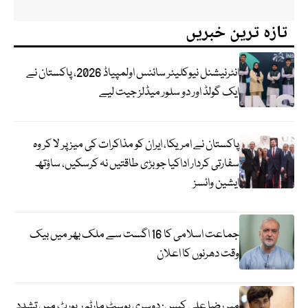
تازہ ترین خبریں
انٹرنیشنل نیوکلیئر سائنس اولمپیاڈ 2026، پاکستان نے
ایک گولڈ اور دو سلور میڈلز جیت لیے
پاکستان نے امریکا، ایران کو مذاکرات کی میز پر لا کر وہ
سفارتی کردار اداکیا جو بڑی طاقتیں نہ کرسکیں، ساؤتھ
ایشین وائسز
جماعت اسلامی کا 16 اگست سے ملک بھر میں بیک
وقت دھرنوں کا اعلان
میر رضا علی کیس: دوسری پوسٹ مارٹم رپورٹ میں تشدد