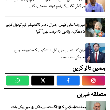
اور گولی لگنے کے اہم شواہد سامنے آگئے
میر رضا علی کیس، جبران ناصر کا تفتیشی ٹیم تبدیل کرنے
کا مطالبہ، والدین کا موقف بھی آ گیا
ایران کا آبنائے ہرمز پر ٹول عائد کرنے کا منصوبہ نہیں،
امریکی نائب صدر
ہمیں فالو کریں
WhatsApp
Twitter
Facebook
Faceboo
متعلقہ خبریں
جماعت اسلامی کا 16 اگست سے ملک بھر میں بیک وقت