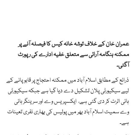
عمران خان کے خلاف توشہ خانہ کیس کا فیصلہ آنے پر
ممکنہ ہنگامہ آرائی سے متعلق خفیہ ادارے کی رپورٹ
آگئی۔
ذرائع کے مطابق اسلام آباد میں ممکنہ احتجاج پر قابو پانے کے
لیے سیکیورٹی پلان تشکیل دے دیا گیا ہے جبکہ سیکیورٹی
ہائی الرٹ کر دی گئی ہے، ایکسپریس وے اور سرینگر ہائی
وے سمیت اسلام آباد بھر میں پولیس کی بھاری نفری تعینات
ہے۔