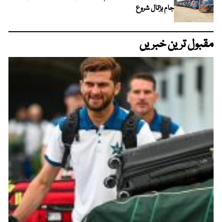
جام ہڑتال شروع
مقبول ترین خبریں