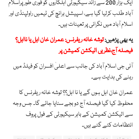
ایک ہزار 200 سے زائد سیکیورٹی اہلکاروں کو فوری طور پراسلام
آباد طلب کرلیا گیا ہے، اسپیشل برانچ کی ٹیمیں راولپنڈی اور
اسلام آباد میں نگرانی پر تعینات ہیں۔
یہ بھی پڑھیں:
توشہ خانہ ریفرنس: عمران خان اہل یا نااہل؟
فیصلہ آج،نظریں الیکشن کمیشن پر
آئی جی اسلام آباد کی جانب سے اعلیٰ افسران کو فیلڈ میں
رہنے کی ہدایت ہے۔
عمران خان اہل ہوں گے یا نا اہل؟؟ توشہ خانہ ریفرنس کا
محفوظ کیا گیا فیصلہ آج دو بجے سنایا جائے گا۔ جس وجہ
سے الیکشن کمیشن کے باہر سیکیورٹی کے فول پروف
انتظامات کئے گئے ہیں۔