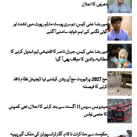
دھرنوں کا اعلان
میر رضا علی کیس: دوسری پوسٹ مارٹم رپورٹ میں تشدد اور
گولی لگنے کے اہم شواہد سامنے آگئے
میر رضا علی کیس، جبران ناصر کا تفتیشی ٹیم تبدیل کرنے کا
مطالبہ، والدین کا موقف بھی آ گیا
حج 2027: پرائیویٹ حج آپریشن کیلئے نیا ڈیجیٹل نظام نافذ
کرنے کا فیصلہ
میٹرو بس سروس 11 اگست سے بند کرنے کا اعلان، نجی کمپنی
کا حتمی نوٹس
حکومت سے مذاکرات ناکام، گڈز ٹرانسپورٹرز کی ملک گیر پہیہ