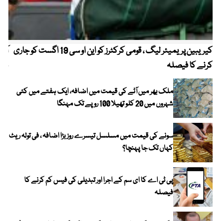
کیریبین پریمیئر لیگ ، قومی کرکٹرز کو این او سی 19 اگست کو جاری
آز
کرنے کا فیصلہ
چھی
ملک بھر میں آٹے کی قیمت میں اضافہ، ایک ہفتے میں کئی
شہروں میں 20 کلو تھیلا 100 روپے تک مہنگا
سونے کی قیمت میں مسلسل تیسرے روز بڑا اضافہ ، فی تولہ ریٹ
کہاں تک جا پہنچا؟
پی ٹی اے کا ای سم کے اجرا اور تبدیلی کی فیس کم کرنے کا
فیصلہ