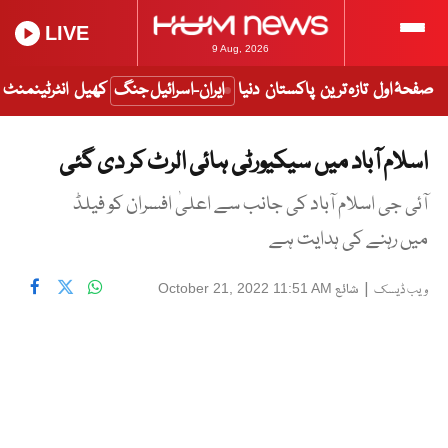
LIVE
9 Aug, 2026
صفحۂ اول
تازہ ترین
پاکستان
دنیا
ایران-اسرائیل جنگ
کھیل
انٹرٹینمنٹ
اسلام آباد میں سیکیورٹی ہائی الرٹ کر دی گئی
آئی جی اسلام آباد کی جانب سے اعلیٰ افسران کو فیلڈ
میں رہنے کی ہدایت ہے
|
شائع
October 21, 2022 11:51 AM
ویب ڈیسک