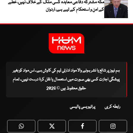
مکہ مشترکہ دفاعی معاہدہ کسی ملک کے خلاف نہیں، خطے
کے امن و استحکام کے لیے ہے، اردوان
ہم نیوز پر شائع یا نشر ہونے والا مواد ادارتی ٹیم کی کاوش ہے۔ اس مواد کو بغیر
پیشگی اجازت کسی بھی صورت میں استعمال یا نقل کرنا درست نہیں۔ تمام
حقوق محفوظ ہیں © 2026
رابطہ کریں
پرائیویسی پالیسی
WhatsApp
Twitter
Facebook
Faceboo