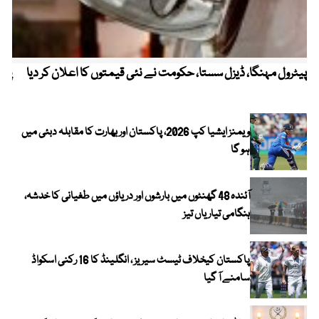
پیٹرول مہنگا، ڈیزل سستا، حکومت نے نئی قیمتوں کا اعلان کر دیا
پنج
ویمنز ایشیا کپ 2026، پاکستان اور بھارت کا مقابلہ دبئی میں
ہو گا
آئندہ 48 گھنٹوں میں بارشوں اور دریاؤں میں طغیانی کا خدشہ،
ہنگامی تیاریاں تیز
پاکستان کیخلاف ٹیسٹ سیریز ، انگلینڈ کا 16 رکنی اسکواڈ
سامنے آ گیا