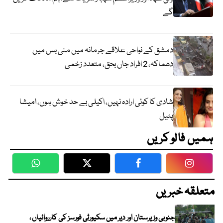
گے
دمشق کے نواحی علاقے جرمانہ میں منی بس میں
دھماکہ، 2 افراد جاں بحق، متعدد زخمی
شادی کا کوئی ارادہ نہیں، اکیلی بے حد خوش ہوں، امیشا
پٹیل
ہمیں فالو کریں
WhatsApp
Twitter
Facebook
Faceboo
متعلقہ خبریں
جنوبی وزیرستان اور دیر میں سکیورٹی فورسز کی کارروائیاں ،