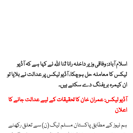
اسلام آباد: وفاقی وزیر داخلہ رانا ثنا اللہ نے کہا ہے کہ آڈیو
لیکس کا معاملہ حل ہوچکا، آڈیو لیکس پر عدالت نے بلایا تو
ان کیمرہ بریفنگ دے سکتے ہیں۔
آڈیو لیکس: عمران خان کا تحقیقات کے لیے عدالت جانے کا
اعلان
ہم نیوز کے مطابق پاکستان مسلم لیگ (ن) سے تعلق رکھنے