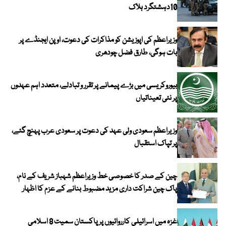
10دہشتگرد ہلاک
وزیراعظم کی اپوزیشن کو مذاکرات کی دعوت، اوپن ایجنڈے پر
بات ہوگی، طارق فضل چودھری
بیوروکریسی میں بڑے پیمانے پر تقرر و تبادلے، متعدد اہم عہدوں
پر نئی تعیناتیاں
وزیراعظم سعودی ولی عہد کی دعوت پر سعودی عرب پہنچ گئے،
پر تپاک استقبال
چین کے صدر کا خصوصی خط وزیراعظم شہباز شریف کے نام،
پاک چین شراکت داری مزید مضبوط بنانے کے عزم کا اظہار
غزہ میں اسرائیلی کارروائیوں پر پاکستان سمیت 8 اسلامی