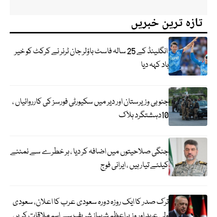
تازہ ترین خبریں
انگلینڈ کے 25 سالہ فاسٹ باؤلر جان ٹرنر نے کرکٹ کو خیر
باد کہہ دیا
جنوبی وزیرستان اور دیر میں سکیورٹی فورسز کی کارروائیاں ،
10دہشتگرد ہلاک
جنگی صلاحیتوں میں اضافہ کر دیا ، ہر خطرے سے نمٹنے
کیلئے تیار ہیں ، ایرانی فوج
ترک صدر کا ایک روزہ دورہ سعودی عرب کا اعلان، سعودی
ولی عہد اور وزیراعظم شہباز شریف سے اہم ملاقات کریں