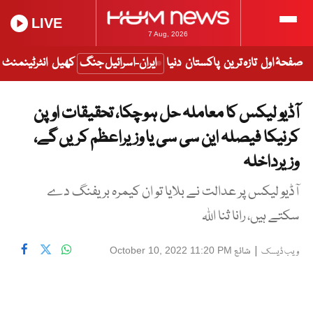
LIVE
7 Aug, 2026
صفحۂ اول
تازہ ترین
پاکستان
دنیا
ایران-اسرائیل جنگ
کھیل
انٹرٹینمنٹ
آڈیو لیکس کا معاملہ حل ہو چکا، تحقیقات اوپن
کرنیکا فیصلہ این سی سی یا وزیراعظم کریں گے،
وزیرداخلہ
آڈیو لیکس پر عدالت نے بلایا تو ان کیمرہ بریفنگ دے
سکتے ہیں، رانا ثنا اللہ
|
شائع
October 10, 2022 11:20 PM
ویب ڈیسک