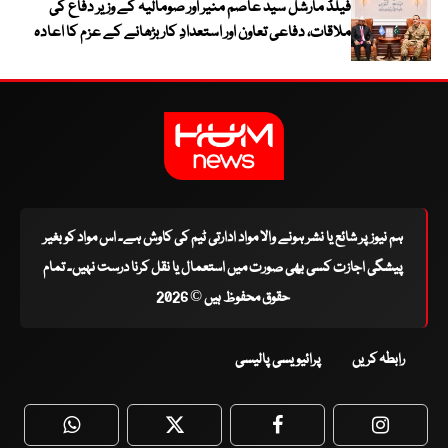
فیلڈ مارشل سید عاصم منیر اور صومالیہ کے وزیر دفاع کی
ملاقات، دفاعی تعاون اور استعدادِ کار بڑھانے کے عزم کا اعادہ
ہم نیوز پر شائع یا نشر ہونے والا مواد ادارتی ٹیم کی کاوش ہے۔ اس مواد کو بغیر
پیشگی اجازت کسی بھی صورت میں استعمال یا نقل کرنا درست نہیں۔ تمام
حقوق محفوظ ہیں © 2026
رابطہ کریں
پرائیویسی پالیسی
WhatsApp
Twitter
Facebook
Faceboo