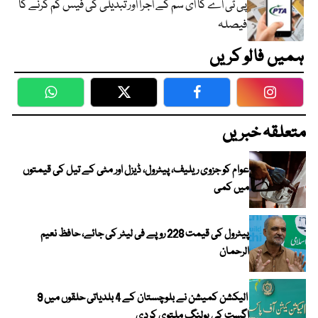
پی ٹی اے کا ای سم کے اجرا اور تبدیلی کی فیس کم کرنے کا
فیصلہ
ہمیں فالو کریں
WhatsApp
Twitter
Facebook
Faceboo
متعلقہ خبریں
عوام کو جزوی ریلیف، پیٹرول، ڈیزل اور مٹی کے تیل کی قیمتوں
میں کمی
پیٹرول کی قیمت 228 روپے فی لیٹر کی جائے، حافظ نعیم
الرحمان
الیکشن کمیشن نے بلوچستان کے 4 بلدیاتی حلقوں میں 9
اگست کی پولنگ ملتوی کردی