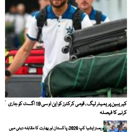
کیریبین پریمیئر لیگ ، قومی کرکٹرز کو این او سی 19 اگست کو جاری
آز
کرنے کا فیصلہ
چھی
ویمنز ایشیا کپ 2026، پاکستان اور بھارت کا مقابلہ دبئی میں