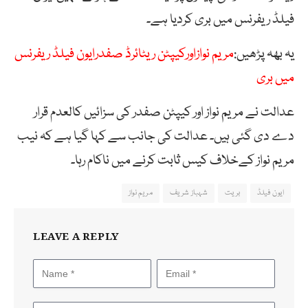
فیلڈ ریفرنس میں بری کردیا ہے۔
یہ بھہ پڑھیں:
مریم نوازاورکیپٹن ریٹائرڈ صفدرایون فیلڈ ریفرنس
میں بری
عدالت نے مریم نواز اور کیپٹن صفدر کی سزائیں کالعدم قرار
دے دی گئی ہیں۔ عدالت کی جانب سے کہا گیا ہے کہ نیب
مریم نواز کےخلاف کیس ثابت کرنے میں ناکام رہا۔
ایون فیلڈ
بریت
شہباز شریف
مریم نواز
LEAVE A REPLY