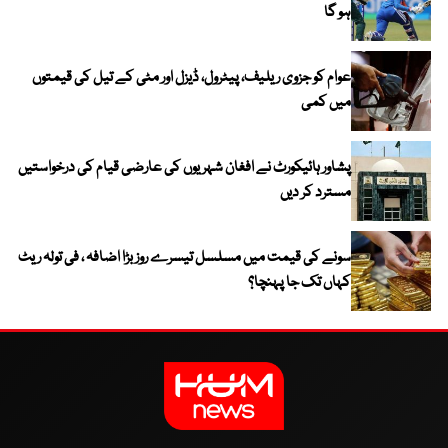
ہو گا
عوام کو جزوی ریلیف، پیٹرول، ڈیزل اور مٹی کے تیل کی قیمتوں
میں کمی
پشاور ہائیکورٹ نے افغان شہریوں کی عارضی قیام کی درخواستیں
مسترد کر دیں
سونے کی قیمت میں مسلسل تیسرے روز بڑا اضافہ ، فی تولہ ریٹ
کہاں تک جا پہنچا؟