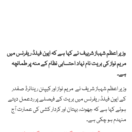
وزیر اعظم شہباز شرہیف نے کہا ہے کہ ایون فیلڈ ریفرنس میں
مریم نواز کی بریت نام نہاد احتسابی نظام کے منہ پر طمانچہ
ہے۔
وزیر اعظم شہباز شریف نے مریم نواز اور کیپٹن ریٹائرڈ صفدر
کے ایون فیلڈ ریفرنس میں بریت کے فیصلے پر ردعمل دیتے
ہوئے کہا ہے کہ جھوٹ، بہتان اور کردار کشی کی عمارت آج
منہدم ہو چکی ہے۔