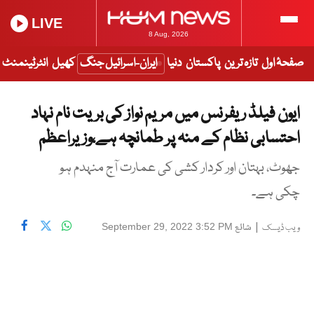
LIVE
8 Aug, 2026
صفحۂ اول
تازہ ترین
پاکستان
دنیا
ایران-اسرائیل جنگ
کھیل
انٹرٹینمنٹ
ایون فیلڈ ریفرنس میں مریم نواز کی بریت نام نہاد
احتسابی نظام کے منہ پر طمانچہ ہے،وزیراعظم
جھوٹ، بہتان اور کردار کشی کی عمارت آج منہدم ہو
چکی ہے۔
|
شائع
September 29, 2022 3:52 PM
ویب ڈیسک