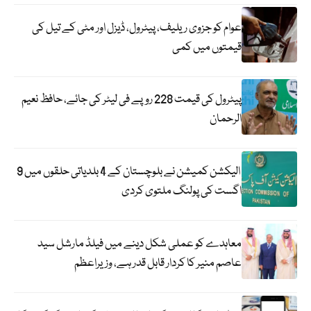
عوام کو جزوی ریلیف، پیٹرول، ڈیزل اور مٹی کے تیل کی
قیمتوں میں کمی
پیٹرول کی قیمت 228 روپے فی لیٹر کی جائے، حافظ نعیم
الرحمان
الیکشن کمیشن نے بلوچستان کے 4 بلدیاتی حلقوں میں 9
اگست کی پولنگ ملتوی کردی
معاہدے کو عملی شکل دینے میں فیلڈ مارشل سید
عاصم منیر کا کردار قابل قدر ہے، وزیراعظم