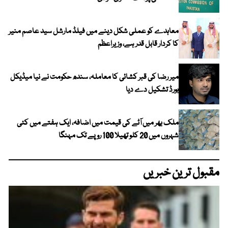
معاہدے کو عملی شکل دینے میں فیلڈ مارشل سید عاصم منیر
کا کردار قابل قدر ہے، وزیراعظم
میر رضا کی قبر کشائی کا معاملہ، سندھ حکومت نے نیا میڈیکل
بورڈ تشکیل دے دیا
ملک بھر میں آٹے کی قیمت میں اضافہ، ایک ہفتے میں کئی
شہروں میں 20 کلو تھیلا 100 روپے تک مہنگا
مقبول ترین خبریں