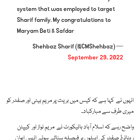
system that was employed to target
Sharif family. My congratulations to
Maryam Beti & Safdar
— Shehbaz Sharif (@CMShehbaz)
September 29, 2022
انہوں نے کہا ہے کہ کیس میں بریت پر مریم بیٹی اور صفدر کو
میری طرف سے مبارکباد۔
واضح رہے کہ اسلام آباد ہائیکورٹ نے مریم نواز اور کیپٹن
ریٹائرڈ صفدر کی اپیلوں پر فیصلہ سناتے ہوئے انہیں ایوان