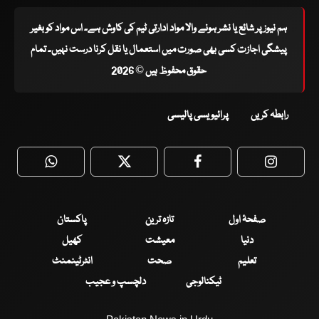
ہم نیوز پر شائع یا نشر ہونے والا مواد ادارتی ٹیم کی کاوش ہے۔ اس مواد کو بغیر
پیشگی اجازت کسی بھی صورت میں استعمال یا نقل کرنا درست نہیں۔ تمام
حقوق محفوظ ہیں © 2026
رابطہ کریں
پرائیویسی پالیسی
WhatsApp
Twitter
Facebook
Faceboo
صفحۂ اول
تازہ ترین
پاکستان
دنیا
معیشت
کھیل
تعلیم
صحت
انٹرٹینمنٹ
ٹیکنالوجی
دلچسپ و عجیب