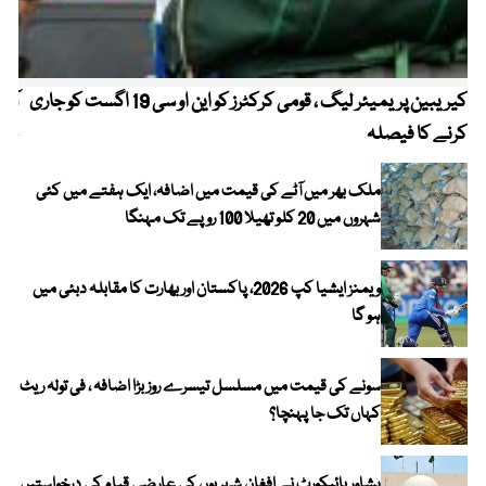
کیریبین پریمیئر لیگ ، قومی کرکٹرز کو این او سی 19 اگست کو جاری
آز
کرنے کا فیصلہ
چھی
ملک بھر میں آٹے کی قیمت میں اضافہ، ایک ہفتے میں کئی
شہروں میں 20 کلو تھیلا 100 روپے تک مہنگا
ویمنز ایشیا کپ 2026، پاکستان اور بھارت کا مقابلہ دبئی میں
ہو گا
سونے کی قیمت میں مسلسل تیسرے روز بڑا اضافہ ، فی تولہ ریٹ
کہاں تک جا پہنچا؟
پشاور ہائیکورٹ نے افغان شہریوں کی عارضی قیام کی درخواستیں