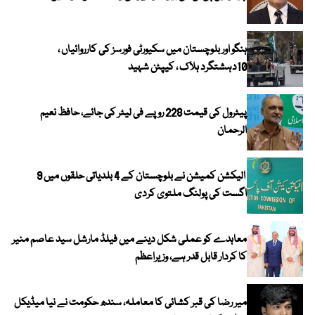
ہنگو اور بلوچستان میں سکیورٹی فورسز کی کارروائیاں ،
10دہشتگرد ہلاک ، کیپٹن شہید
پیٹرول کی قیمت 228 روپے فی لیٹر کی جائے، حافظ نعیم
الرحمان
الیکشن کمیشن نے بلوچستان کے 4 بلدیاتی حلقوں میں 9
اگست کی پولنگ ملتوی کردی
معاہدے کو عملی شکل دینے میں فیلڈ مارشل سید عاصم منیر
کا کردار قابل قدر ہے، وزیراعظم
میر رضا کی قبر کشائی کا معاملہ، سندھ حکومت نے نیا میڈیکل