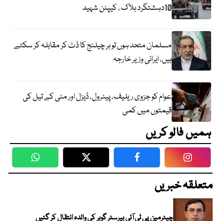
10دہشتگرد ہلاک ، کیپٹن شہید
مسلمان متحد ہوں تو ہر چیلنج کا ڈٹ کر مقابلہ کر سکتے
ہیں، ایرانی وزیر خارجہ
عوام کو جزوی ریلیف، پیٹرول، ڈیزل اور مٹی کے تیل کی
قیمتوں میں کمی
ہمیں فالو کریں
WhatsApp
Twitter
Facebook
Faceboo
متعلقہ خبریں
چیئرمین پی ٹی آئی بیرسٹر گوہر کی والدہ انتقال کر گئیں