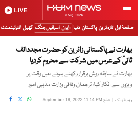
LIVE
8 Aug, 2026
صفحۂ اول
تازہ ترین
پاکستان
دنیا
ایران-اسرائیل جنگ
کھیل
انٹرٹینمنٹ
بھارت نے پاکستانی زائرین کو حضرت مجددالف
ثانیؒ کےعرس میں شرکت سے محروم کردیا
بھارت نے سابقہ روش برقرار رکھتے ہوئے عین وقت پر
ویزوں سے انکار کیا، ترجمان وفاقی وزارت مذہبی امور
|
شائع
September 18, 2022 11:14 PM
ویب ڈیسک