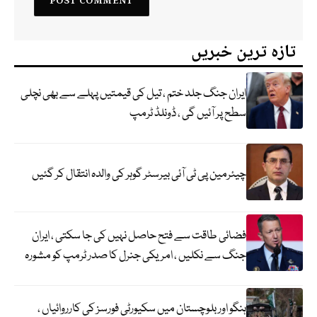
تازہ ترین خبریں
ایران جنگ جلد ختم ، تیل کی قیمتیں پہلے سے بھی نچلی
سطح پر آئیں گی ، ڈونلڈ ٹرمپ
چیئرمین پی ٹی آئی بیرسٹر گوہر کی والدہ انتقال کر گئیں
فضائی طاقت سے فتح حاصل نہیں کی جا سکتی ، ایران
جنگ سے نکلیں ، امریکی جنرل کا صدر ٹرمپ کو مشورہ
ہنگو اور بلوچستان میں سکیورٹی فورسز کی کارروائیاں ،