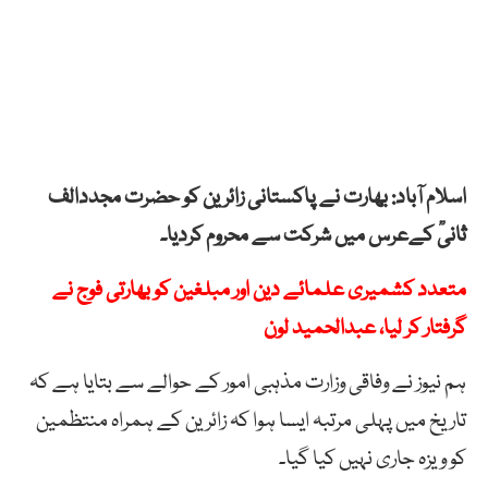
اسلام آباد: بھارت نے پاکستانی زائرین کو حضرت مجددالف
ثانیؒ کےعرس میں شرکت سے محروم کردیا۔
متعدد کشمیری علمائے دین اور مبلغین کو بھارتی فوج نے
گرفتار کر لیا، عبدالحمید لون
ہم نیوز نے وفاقی وزارت مذہبی امور کے حوالے سے بتایا ہے کہ
تاریخ میں پہلی مرتبہ ایسا ہوا کہ زائرین کے ہمراہ منتظمین
کو ویزہ جاری نہیں کیا گیا۔