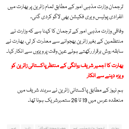
ترجمان وزارت مذہبی امور کے مطابق تمام زائرین پر بھارت میں
انفرادی پولیس ویری فکیشن بھی لاگو کردی گئی۔
وفاقی وزارت مذہبی امور کے ترجمان کا کہنا ہے کہ وزارت نے
منتظمین کے بغیر زائرین بھجوانے سے معذرت کر لی، بھارت نے
سابقہ روش برقرار رکھتے ہوئے عین وقت پر ویزوں سے انکار کیا۔
بھارت کا اجمیر شریف روانگی کے منتظر پاکستانی زائرین کو
ویزہ دینے سے انکار
ہم نیوز کے مطابق پاکستانی زائرین نے سرہند شریف میں
منعقدہ عرس میں 19 تا 26 ستمبرشریک ہونا تھا۔
بھارت
ترجمان وزارت مذہبی امور
حضرت مجدد الف ثانیؒ
زائرین
عرس