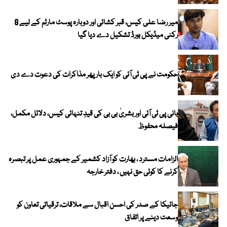
میر رضا علی کیس، قبر کشائی اور دوبارہ پوسٹ مارٹم کے لیے 8
رکنی میڈیکل بورڈ تشکیل دے دیا گیا
حکومت نے پی ٹی آئی کو ایک بارپھر مذاکرات کی دعوت دے دی
بانی پی ٹی آئی اور بشریٰ بی بی کی قیدِ تنہائی کیس، دلائل مکمل،
فیصلہ محفوظ
الزامات مسترد ، بھارت کو آزاد کشمیر کے جمہوری عمل پر تبصرہ
کرنے کا کوئی حق نہیں ، دفتر خارجہ
جائیکا کے صدر کی احسن اقبال سے ملاقات، ترقیاتی تعاون کو
وسعت دینے پر اتفاق