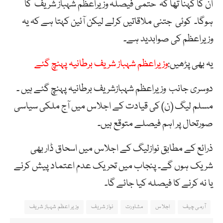
ان کا کہنا تھا کہ حتمی فیصلہ وزیراعظم شہباز شریف کا
ہوگا۔ کوئی جتنی ملاقاتیں کرلے لیکن آئین کہتا ہے کہ یہ
وزیراعظم کی صوابدید ہے۔
یہ بھی پڑھیں:
وزیراعظم شہباز شریف برطانیہ پہنچ گئے
دوسری جانب وزیراعظم شہبازشریف برطانیہ پہنچ گئے ہیں ۔
مسلم لیگ (ن) کی قیادت کے اجلاس میں آج ملکی سیاسی
صورتحال پر اہم فیصلے متوقع ہیں۔
ذرائع کے مطابق نوازلیگ کے اجلاس میں اسحاق ڈار بھی
شریک ہوں گے۔ پنجاب میں تحریک عدم اعتماد پیش کرنے
یا نہ کرنے کا فیصلہ کیا جائے گا۔
آرمی چیف
اجلاس
مشاورت
نواز شریف
وزیر اعظم شہباز شریف