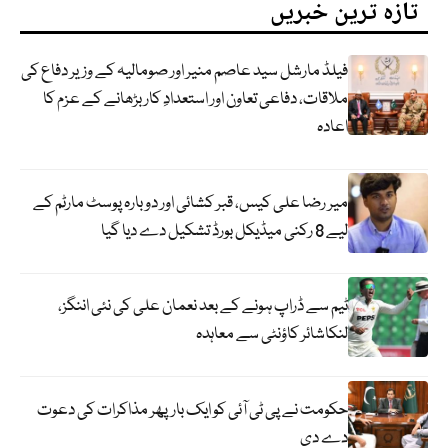
تازہ ترین خبریں
فیلڈ مارشل سید عاصم منیر اور صومالیہ کے وزیر دفاع کی
ملاقات، دفاعی تعاون اور استعدادِ کار بڑھانے کے عزم کا
اعادہ
میر رضا علی کیس، قبر کشائی اور دوبارہ پوسٹ مارٹم کے
لیے 8 رکنی میڈیکل بورڈ تشکیل دے دیا گیا
ٹیم سے ڈراپ ہونے کے بعد نعمان علی کی نئی اننگز،
لنکاشائر کاؤنٹی سے معاہدہ
حکومت نے پی ٹی آئی کو ایک بارپھر مذاکرات کی دعوت
دے دی