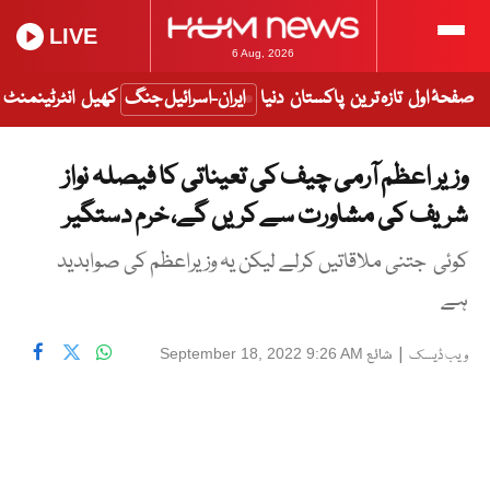
LIVE
6 Aug, 2026
صفحۂ اول
تازہ ترین
پاکستان
دنیا
ایران-اسرائیل جنگ
کھیل
انٹرٹینمنٹ
وزیر اعظم آرمی چیف کی تعیناتی کا فیصلہ نواز
شریف کی مشاورت سے کریں گے، خرم دستگیر
کوئی جتنی ملاقاتیں کرلے لیکن یہ وزیراعظم کی صوابدید
ہے
|
شائع
September 18, 2022 9:26 AM
ویب ڈیسک