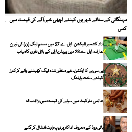
مہنگائی کے ستائے شہریوں کیلئے اچھی خبر، آٹے کی قیمت میں
پیٹ
کمی
آزاد کشمیر الیکشن ، ایل اے 27 میں مسلم لیگ (ن) کی نورین
عارف ، ایل اے 28 میں پیپلز پارٹی کے بازل نقوی کامیاب
پی سی بی کا ایکشن، غیر منظور شدہ لیگ کھیلنے والے کرکٹرز
کیلئے سخت وارننگ
عالمی مارکیٹ میں سونے کی قیمت میں بڑا اضافہ
بالی ووڈ کے معروف اداکار پردیپ راوت انتقال کر گئے