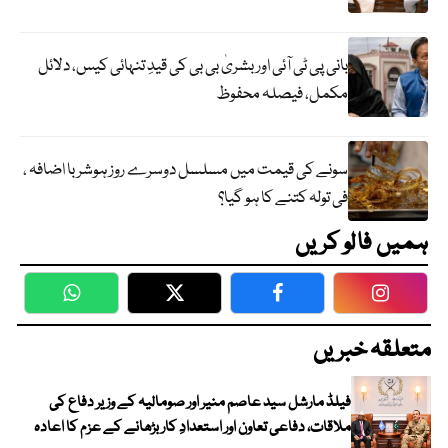
بانی پی ٹی آئی اور بشریٰ بی بی کی قیدِ تنہائی کیس، دلائل
مکمل، فیصلہ محفوظ
سونے کی قیمت میں مسلسل دوسرے روز ہوشربا اضافہ ،
فی تولہ کتنے کا ہو گیا؟
ہمیں فالو کریں
WhatsApp
Twitter
Facebook
Faceboo
متعلقہ خبریں
فیلڈ مارشل سید عاصم منیر اور صومالیہ کے وزیر دفاع کی
ملاقات، دفاعی تعاون اور استعدادِ کار بڑھانے کے عزم کا اعادہ