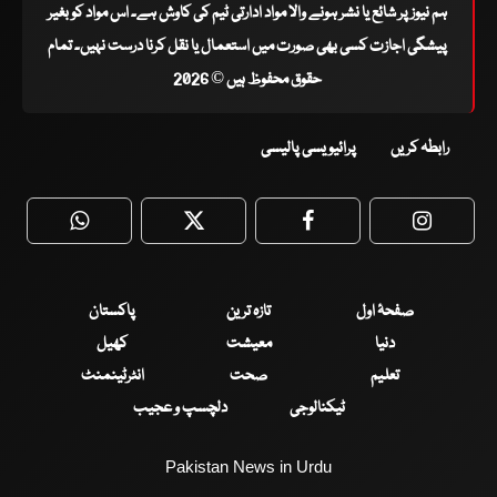
ہم نیوز پر شائع یا نشر ہونے والا مواد ادارتی ٹیم کی کاوش ہے۔ اس مواد کو بغیر
پیشگی اجازت کسی بھی صورت میں استعمال یا نقل کرنا درست نہیں۔ تمام
حقوق محفوظ ہیں © 2026
رابطہ کریں
پرائیویسی پالیسی
WhatsApp
Twitter
Facebook
Faceboo
صفحۂ اول
تازہ ترین
پاکستان
دنیا
معیشت
کھیل
تعلیم
صحت
انٹرٹینمنٹ
ٹیکنالوجی
دلچسپ و عجیب
Pakistan News in Urdu