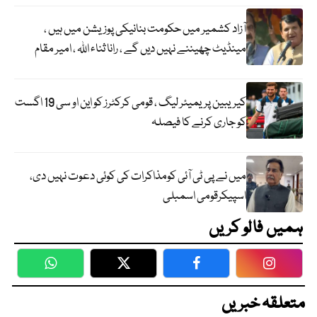
آزاد کشمیر میں حکومت بنانیکی پوزیشن میں ہیں ،
مینڈیٹ چھیننے نہیں دیں گے ، رانا ثناء اللہ ، امیر مقام
کیریبین پریمیئر لیگ ، قومی کرکٹرز کو این او سی 19 اگست
کو جاری کرنے کا فیصلہ
میں نے پی ٹی آئی کومذاکرات کی کوئی دعوت نہیں دی،
اسپیکرقومی اسمبلی
ہمیں فالو کریں
WhatsApp
Twitter
Facebook
Faceboo
متعلقہ خبریں