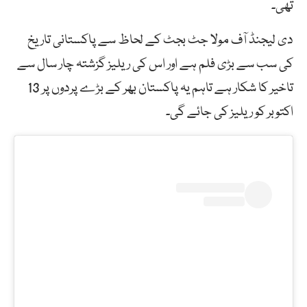
تھی۔
دی لیجنڈ آف مولا جٹ بجٹ کے لحاظ سے پاکستانی تاریخ
کی سب سے بڑی فلم ہے اور اس کی ریلیز گزشتہ چار سال سے
تاخیر کا شکار ہے تاہم یہ پاکستان بھر کے بڑے پردوں پر 13
اکتوبر کو ریلیز کی جائے گی۔