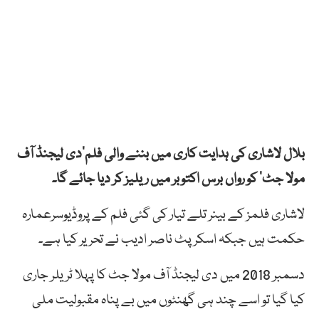
بلال لاشاری کی ہدایت کاری میں بننے والی فلم’دی لیجنڈ آف
مولا جٹ‘ کو رواں برس اکتوبر میں ریلیز کر دیا جائے گا۔
لاشاری فلمز کے بینر تلے تیار کی گئی فلم کے پروڈیوسرعمارہ
حکمت ہیں جبکہ اسکرپٹ ناصر ادیب نے تحریر کیا ہے۔
دسمبر 2018 میں دی لیجنڈ آف مولا جٹ کا پہلا ٹریلر جاری
کیا گیا تو اسے چند ہی گھنٹوں میں بے پناہ مقبولیت ملی