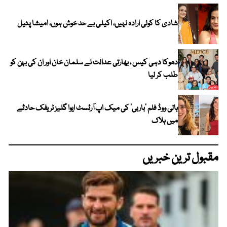
شادی کا کوئی ارادہ نہیں، اکیلی بے حد خوش ہوں، امیشا پٹیل
دھوکا دہی کیس ، بھارتی عدالت نے سلمان خان اور ان کی بہن کو
طلب کر لیا
ہالی ووڈ فلم ’باربی‘ کی میک اپ آرٹسٹ ایوا گلیز ٹریفک حادثے
میں ہلاک
مقبول ترین خبریں