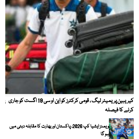
کیریبین پریمیئر لیگ ، قومی کرکٹرز کو این او سی 19 اگست کو جاری
پیٹ
کرنے کا فیصلہ
ویمنز ایشیا کپ 2026، پاکستان اور بھارت کا مقابلہ دبئی میں
ہو گا