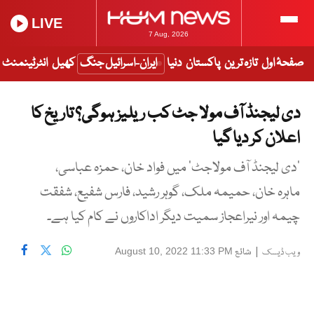
LIVE
7 Aug, 2026
صفحۂ اول
تازہ ترین
پاکستان
دنیا
ایران-اسرائیل جنگ
کھیل
انٹرٹینمنٹ
دی لیجنڈ آف مولا جٹ کب ریلیز ہوگی؟ تاریخ کا
اعلان کر دیا گیا
’دی لیجنڈ آف مولاجٹ‘ میں فواد خان، حمزہ عباسی،
ماہرہ خان، حمیمہ ملک، گوہر رشید، فارس شفیع، شفقت
چیمہ اور نیراعجاز سمیت دیگر اداکاروں نے کام کیا ہے۔
|
شائع
August 10, 2022 11:33 PM
ویب ڈیسک