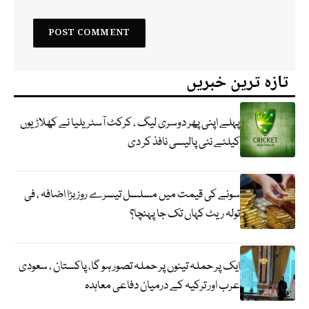
تازہ ترین خبریں
پہلے اپنی پھر دوسری لیگ ، کرکٹ آسٹریلیا نے کھلاڑیوں
کیلئے نئی پالیسی نافذ کر دی
سونے کی قیمت میں مسلسل تیسرے روز بڑا اضافہ ، فی
تولہ ریٹ کہاں تک جا پہنچا؟
ایک پر حملہ تینوں پر حملہ تصور ہو گا، پاکستان ، سعودی
عرب اور ترکیہ کے درمیان دفاعی معاہدہ