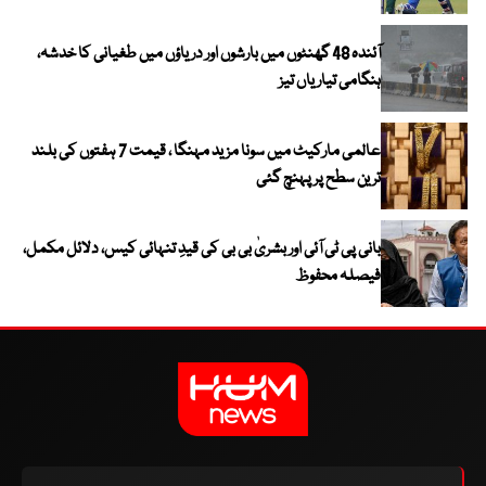
آئندہ 48 گھنٹوں میں بارشوں اور دریاؤں میں طغیانی کا خدشہ،
ہنگامی تیاریاں تیز
عالمی مارکیٹ میں سونا مزید مہنگا ، قیمت 7 ہفتوں کی بلند
ترین سطح پر پہنچ گئی
بانی پی ٹی آئی اور بشریٰ بی بی کی قیدِ تنہائی کیس، دلائل مکمل،
فیصلہ محفوظ