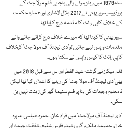
سنہ1979 میں ریلز ہونے والی پنجابی فلم مولا جٹ کے
پروڈیوسر سرور بھٹی نے2017 بلال لاشاری اور عمارہ حکمت
کے خلاف کاپی رائٹ کا مقدمہ درج کرایا تھا۔
سرور بھٹی کا کہنا تھا کہ میرے خلاف درج کرائے جانے والے
مقدمات واپس لیے جائیں تو’دی لیجنڈ آف مولا جٹ‘ کیخلاف
کاپی رائٹ کا کیس واپس لے سکتا ہوں۔
فلم میکرز نے گزشتہ عید الفطر اور اس سے قبل 2018 میں
بھی’دی لیجنڈ آف مولا جٹ‘ کی ریلیز کا اعلان کیا تھا لیکن
نامعلوم وجوہات کی بنا پر فلم سنیما گھر کی زینت نہیں بن
سکی۔
’دی لیجنڈ آف مولاجٹ‘ میں فواد خان، حمزہ عباسی، ماہرہ
خان، حمیمہ ملک، گوہر رشید، فارس شفیع، شفقت چیمہ اور