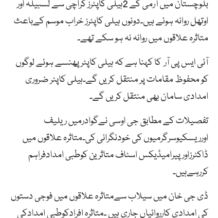
بلوچستان میں آرمی کے 2ہیلی کاپٹرز کراچی سے لسبیلہ اور
اوتھل روانہ ہوئے ہیں۔دونوں ہیلی کاپٹرز خراب موسم کےباعث
متاثرہ علاقوں میں روانہ نہ ہو سکے تھے۔
آئی ایس پی آر کا کہنا ہے کہ ہیلی کاپٹر پھنسے ہوئے لوگوں
کو محفوظ مقامات پر منتقل کریں گے۔ہیلی کاپٹر ضروری
امدادی سامان بھی منتقل کریں گے۔
تفصیلات کے مطابق جی اوسی نےگوادرمیں ریلیف
اورریسکیوسرگرمیوں کی خودنگرانی کی۔متاثرہ علاقوں میں
ڈاکٹرزاورپیرامیڈیکس اسٹاف متاثرین کوطبی امدادفراہم
کررہےہیں۔
ڈی جی خان میں سیلاب سےمتاثرہ علاقوں میں فوجی دستوں
کی امدادی کارروائیاں جاری ہیں ۔متاثرہ افرادکوطبی امدادکی