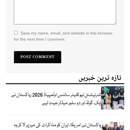
Save my name, email, and website in this browser
for the next time I comment.
تازہ ترین خبریں
انٹرنیشنل نیوکلیئر سائنس اولمپیاڈ 2026، پاکستان نے
ایک گولڈ اور دو سلور میڈلز جیت لیے
پاکستان نے امریکا، ایران کو مذاکرات کی میز پر لا کر وہ