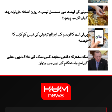
سونے کی قیمت میں مسلسل تیسرے روز بڑا اضافہ ، فی تولہ ریٹ
کہاں تک جا پہنچا؟
پی ٹی اے کا ای سم کے اجرا اور تبدیلی کی فیس کم کرنے کا
فیصلہ
مکہ مشترکہ دفاعی معاہدہ کسی ملک کے خلاف نہیں، خطے
کے امن و استحکام کے لیے ہے، اردوان