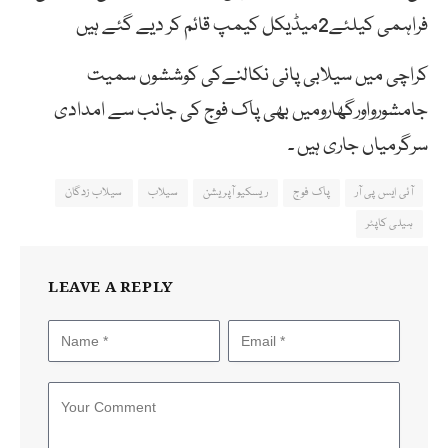
فراہمی کیلئے2میڈیکل کیمپ قائم کر دیے گئے ہیں
کراچی میں سیلابی پانی نکالنےکی کوششوں سمیت
جامشورواورگھارومیں بھی پاک فوج کی جانب سے امدادی
سرگرمیاں جاری ہیں ۔
آئی ایس پی آر
پاک فوج
ریسکیو آپریشن
سیلاب
سیلاب زدگان
ہیلی کاپٹر
LEAVE A REPLY