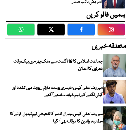
امریکی نائب صدر
ہمیں فالو کریں
WhatsApp
Twitter
Facebook
Faceboo
متعلقہ خبریں
جماعت اسلامی کا 16 اگست سے ملک بھر میں بیک وقت
دھرنوں کا اعلان
میر رضا علی کیس: دوسری پوسٹ مارٹم رپورٹ میں تشدد اور
گولی لگنے کے اہم شواہد سامنے آگئے
میر رضا علی کیس، جبران ناصر کا تفتیشی ٹیم تبدیل کرنے کا
مطالبہ، والدین کا موقف بھی آ گیا