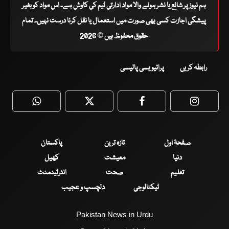
ہم نیوز پر شائع یا نشر ہونے والا مواد ادارتی ٹیم کی کاوش ہے۔ اس مواد کو بغیر
پیشگی اجازت کسی بھی صورت میں استعمال یا نقل کرنا درست نہیں۔ تمام
حقوق محفوظ ہیں © 2026
رابطہ کریں
پرائیویسی پالیسی
WhatsApp
Twitter
Facebook
Faceboo
صفحۂ اول
تازہ ترین
پاکستان
دنیا
معیشت
کھیل
تعلیم
صحت
انٹرٹینمنٹ
ٹیکنالوجی
دلچسپ و عجیب
Pakistan News in Urdu