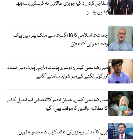
سفارتی کردار اداکیا جو بڑی طاقتیں نہ کرسکیں، ساؤتھ
ایشین وائسز
جماعت اسلامی کا 16 اگست سے ملک بھر میں بیک
وقت دھرنوں کا اعلان
میر رضا علی کیس: دوسری پوسٹ مارٹم رپورٹ میں تشدد
اور گولی لگنے کے اہم شواہد سامنے آگئے
میر رضا علی کیس، جبران ناصر کا تفتیشی ٹیم تبدیل کرنے
کا مطالبہ، والدین کا موقف بھی آ گیا
ایران کا آبنائے ہرمز پر ٹول عائد کرنے کا منصوبہ نہیں،