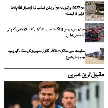
حج 2027: پرائیویٹ حج آپریشن کیلئے نیا ڈیجیٹل نظام نافذ
کرنے کا فیصلہ
میٹرو بس سروس 11 اگست سے بند کرنے کا اعلان، نجی کمپنی
کا حتمی نوٹس
حکومت سے مذاکرات ناکام، گڈز ٹرانسپورٹرز کی ملک گیر پہیہ
جام ہڑتال شروع
مقبول ترین خبریں