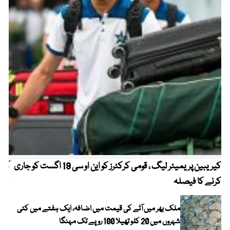
کیریبین پریمیئر لیگ ، قومی کرکٹرز کو این او سی 19 اگست کو جاری
آز
کرنے کا فیصلہ
چھی
ملک بھر میں آٹے کی قیمت میں اضافہ، ایک ہفتے میں کئی
شہروں میں 20 کلو تھیلا 100 روپے تک مہنگا