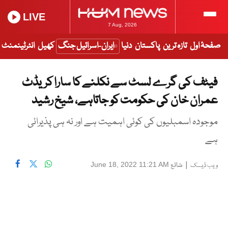
LIVE
7 Aug, 2026
صفحۂ اول
تازہ ترین
پاکستان
دنیا
ایران-اسرائیل جنگ
کھیل
انٹرٹینمنٹ
فیٹف کی گرے لسٹ سے نکلنے کا سارا کریڈٹ
عمران خان کی حکومت کو جاتاہے، شیخ رشید
موجودہ اسمبلیوں کی کوئی اہمیت ہے اور نہ ہی پذیرائی
ہے
|
شائع
June 18, 2022 11:21 AM
ویب ڈیسک