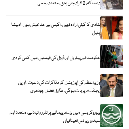
دھماکہ، 2 افراد جاں بحق، متعدد زخمی
شادی کا کوئی ارادہ نہیں، اکیلی بے حد خوش ہوں، امیشا
پٹیل
حکومت نے پیٹرول اور ڈیزل کی قیمتوں میں کمی کر دی
وزیراعظم کی اپوزیشن کو مذاکرات کی دعوت، اوپن
ایجنڈے پر بات ہوگی، طارق فضل چودھری
بیوروکریسی میں بڑے پیمانے پر تقرر و تبادلے، متعدد اہم
عہدوں پر نئی تعیناتیاں