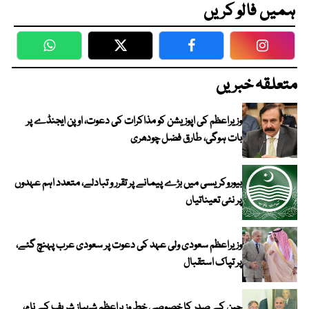
ہمیں فالو کریں
WhatsApp
Twitter
Facebook
Faceboo
متعلقہ خبریں
وزیراعظم کی اپوزیشن کو مذاکرات کی دعوت، اوپن ایجنڈے پر
بات ہوگی، طارق فضل چودھری
بیوروکریسی میں بڑے پیمانے پر تقرر و تبادلے، متعدد اہم عہدوں
پر نئی تعیناتیاں
وزیراعظم سعودی ولی عہد کی دعوت پر سعودی عرب پہنچ گئے،
پر تپاک استقبال
چین کے صدر کا خصوصی خط وزیراعظم شہباز شریف کے نام،