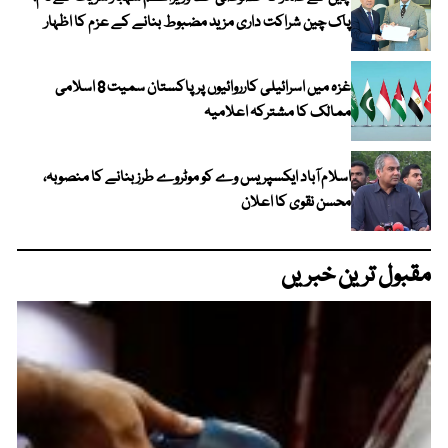
پاک چین شراکت داری مزید مضبوط بنانے کے عزم کا اظہار
غزہ میں اسرائیلی کارروائیوں پر پاکستان سمیت 8 اسلامی
ممالک کا مشترکہ اعلامیہ
اسلام آباد ایکسپریس وے کو موٹروے طرز بنانے کا منصوبہ،
محسن نقوی کا اعلان
مقبول ترین خبریں