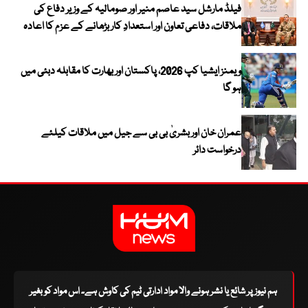
فیلڈ مارشل سید عاصم منیر اور صومالیہ کے وزیر دفاع کی
ملاقات، دفاعی تعاون اور استعدادِ کار بڑھانے کے عزم کا اعادہ
ویمنز ایشیا کپ 2026، پاکستان اور بھارت کا مقابلہ دبئی میں
ہو گا
عمران خان اور بشریٰ بی بی سے جیل میں ملاقات کیلئے
درخواست دائر
ہم نیوز پر شائع یا نشر ہونے والا مواد ادارتی ٹیم کی کاوش ہے۔ اس مواد کو بغیر