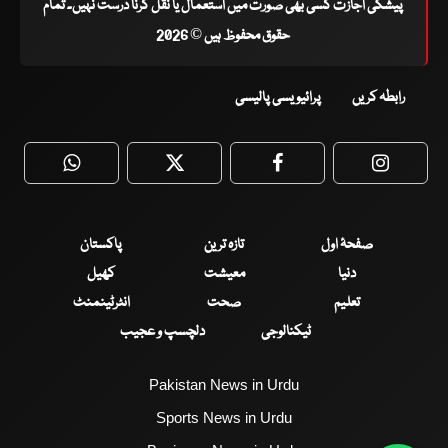
پیشگی اجازت کسی بھی صورت میں استعمال یا نقل کرنا درست نہیں۔ تمام
حقوق محفوظ ہیں © 2026
رابطہ کریں
پرائیویسی پالیسی
WhatsApp
Twitter
Facebook
Faceboo
صفحۂ اول
تازہ ترین
پاکستان
دنیا
معیشت
کھیل
تعلیم
صحت
انٹرٹینمنٹ
ٹیکنالوجی
دلچسپ و عجیب
Pakistan News in Urdu
Sports News in Urdu