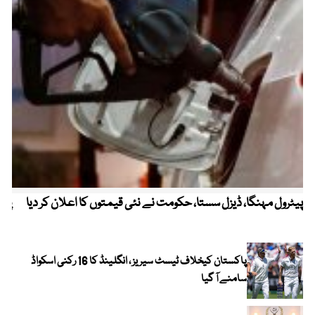
پیٹرول مہنگا، ڈیزل سستا، حکومت نے نئی قیمتوں کا اعلان کر دیا
پنج
پاکستان کیخلاف ٹیسٹ سیریز ، انگلینڈ کا 16 رکنی اسکواڈ
سامنے آ گیا