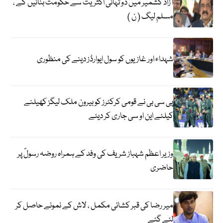
آزاد کشمیر میں دو تہائی اکثریت سے حکومت بنائیں گے ،
مسلم لیگ ( ن )
شہداء اور غازیوں کو سول ایوارڈز دینے کی منظوری
پی سی بی نے قومی کرکٹرز کو بیرون ملک لیگز کھیلنے
کیلئے این او سی جاری کر دیئے
وزیر اعظم شہباز شریف کی وفد کے ہمراہ روضہ رسولؐ پر
حاضری
میر رضا کی قبر کشائی مکمل ، لاش کے نمونے حاصل کر
لئے گئے