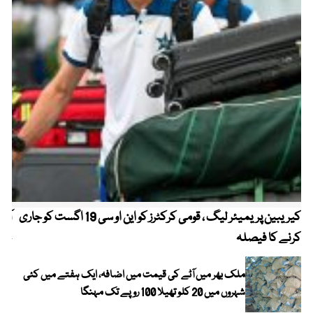
کیریبین پریمیئر لیگ ، قومی کرکٹرز کو این او سی 19 اگست کو جاری
آز
کرنے کا فیصلہ
چھی
ملک بھر میں آٹے کی قیمت میں اضافہ، ایک ہفتے میں کئی
شہروں میں 20 کلو تھیلا 100 روپے تک مہنگا