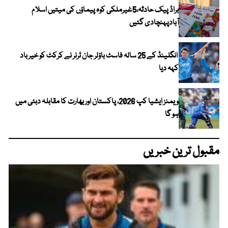
براڈ پیک حادثہ،5غیرملکی کوہ پیماؤں کی میتیں اسلام
آبادپہنچادی گئیں
انگلینڈ کے 25 سالہ فاسٹ باؤلر جان ٹرنر نے کرکٹ کو خیر باد
کہہ دیا
ویمنز ایشیا کپ 2026، پاکستان اور بھارت کا مقابلہ دبئی میں
ہو گا
مقبول ترین خبریں