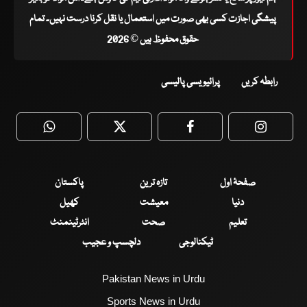
پیشگی اجازت کسی بھی صورت میں استعمال یا نقل کرنا درست نہیں۔ تمام
حقوق محفوظ ہیں © 2026
رابطہ کریں
پرائیویسی پالیسی
WhatsApp
Twitter
Facebook
Faceboo
صفحۂ اول
تازہ ترین
پاکستان
دنیا
معیشت
کھیل
تعلیم
صحت
انٹرٹینمنٹ
ٹیکنالوجی
دلچسپ و عجیب
Pakistan News in Urdu
Sports News in Urdu