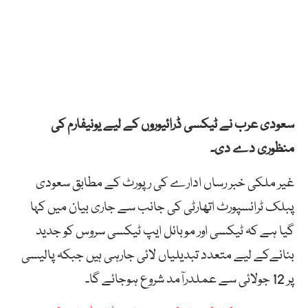
سعودی
عرب
نے
ٹیکسی
ڈرائیوروں
کے
لیے
یونیفارم
کی
منظوری
دے
دی۔
غیر ملکی خبر رساں ادارے کی رپورٹ کے مطابق سعودی
پبلک
ٹرانسپورٹ
اتھارٹی
کی جانب سے جاری بیان میں کہا
گیا ہے کہ
ٹیکسی
اور
موبائل
ایپ
ٹیکسی
سروس
کو
جدید
بنانے
کے
لیے
متعدد
تبدیلیاں
لائی
جارہی
ہیں
جبکہ
پالیسی
پر
12
جولائی
سے
عملدرآمد
شروع
ہوجائے
گا۔