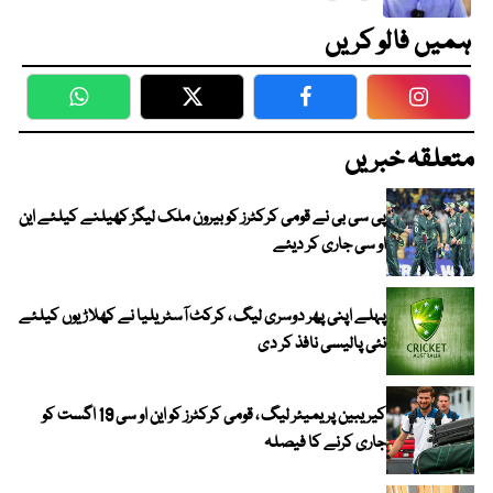
ہمیں فالو کریں
WhatsApp
Twitter
Facebook
Faceboo
متعلقہ خبریں
پی سی بی نے قومی کرکٹرز کو بیرون ملک لیگز کھیلنے کیلئے این
او سی جاری کر دیئے
پہلے اپنی پھر دوسری لیگ ، کرکٹ آسٹریلیا نے کھلاڑیوں کیلئے
نئی پالیسی نافذ کر دی
کیریبین پریمیئر لیگ ، قومی کرکٹرز کو این او سی 19 اگست کو
جاری کرنے کا فیصلہ