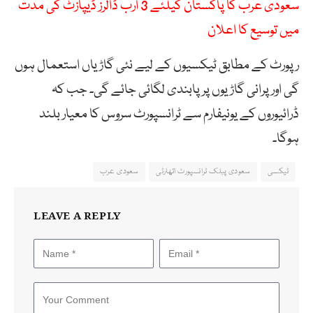
سعودی عرب کا پاکستان کیلئے 3 ارب ڈالرز ڈیپازٹ کی مدت
میں توسیع کا اعلان
رپورٹ کے مطابق ٹیکسیوں
کے
لیے
نئی
گاڑیاں
استعمال
ہوں
گی
اور
پرانی
گاڑیوں
پر
پابندی
لگائی
جائے
گی۔
جب کہ
ڈرائیوروں
کے
یونیفارم
سے
ٹرانسپورٹ
سروس
کا
معیار
بلند
ہوگا۔
ٹیکسی
سعودی پبلک ٹرانسپورٹ اتھارٹی
سعودی عرب
LEAVE A REPLY