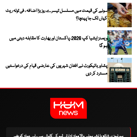
سونے کی قیمت میں مسلسل تیسرے روز بڑا اضافہ ، فی تولہ ریٹ
کہاں تک جا پہنچا؟
ویمنز ایشیا کپ 2026، پاکستان اور بھارت کا مقابلہ دبئی میں
ہو گا
پشاور ہائیکورٹ نے افغان شہریوں کی عارضی قیام کی درخواستیں
مسترد کر دیں
ہم نیوز پر شائع یا نشر ہونے والا مواد ادارتی ٹیم کی کاوش ہے۔ اس مواد کو بغیر