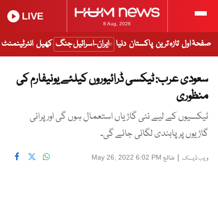
LIVE
8 Aug, 2026
صفحۂ اول
تازہ ترین
پاکستان
دنیا
ایران-اسرائیل جنگ
کھیل
انٹرٹینمنٹ
سعودی عرب: ٹیکسی ڈرائیوروں کیلئے یونیفارم کی
منظوری
ٹیکسیوں کے لیے نئی گاڑیاں استعمال ہوں گی اور پرانی
گاڑیوں پر پابندی لگائی جائے گی۔
|
شائع
May 26, 2022 6:02 PM
ویب ڈیسک