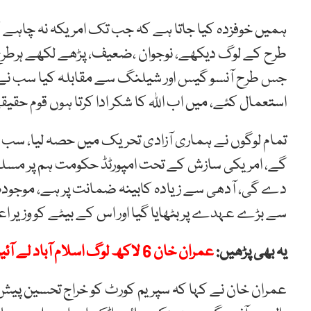
ہمیں خوفزدہ کیا جاتا ہے کہ جب تک امریکہ نہ چاہے کو
طرح کے لوگ دیکھے، نوجوان ،ضعیف، پڑھے لکھے ہرطرح 
جس طرح آنسو گیس اور شیلنگ سے مقابلہ کیا سب نے دی
استعمال کئے، میں اب اللہ کا شکر ادا کرتا ہوں قوم حقیق
تمام لوگوں نے ہماری آزادی تحریک میں حصہ لیا، سب م
گے، امریکی سازش کے تحت امپورٹڈ حکومت ہم پر مسل
دے گی، آدھی سے زیادہ کابینہ ضمانت پر ہے، موجودہ 
سے بڑے عہدے پر بٹھایا گیا اور اس کے بیٹے کو وزیر اعل
یہ بھی پڑھیں:
عمران خان 6 لاکھ لوگ اسلام آباد لے آئیں، الیکشن کی تاریخ دے دیں گے، راناثنااللہ
عمران خان نے کہا کہ سپریم کورٹ کو خراج تحسین پیش 