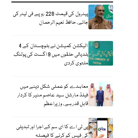
پیٹرول کی قیمت 228 روپے فی لیٹر کی
جائے، حافظ نعیم الرحمان
الیکشن کمیشن نے بلوچستان کے 4
بلدیاتی حلقوں میں 9 اگست کی پولنگ
ملتوی کردی
معاہدے کو عملی شکل دینے میں
فیلڈ مارشل سید عاصم منیر کا کردار
قابل قدر ہے، وزیراعظم
پی ٹی اے کا ای سم کے اجرا اور تبدیلی
کی فیس کم کرنے کا فیصلہ