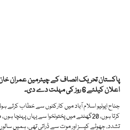
پاکستان تحریک انصاف کے چیئرمین عمران خان ن
اعلان کیلئے 6 روز کی مہلت دے دی۔
جناح ایونیو اسلام آباد میں کارکنوں سے خطاب کرتے 
کرتا ہوں، 20گھنٹے میں پختونخوا سے یہاں پہن
تشدد، جھوٹے کیسز اور موت سے ڈراتی تھی، ہمیں سالوں 