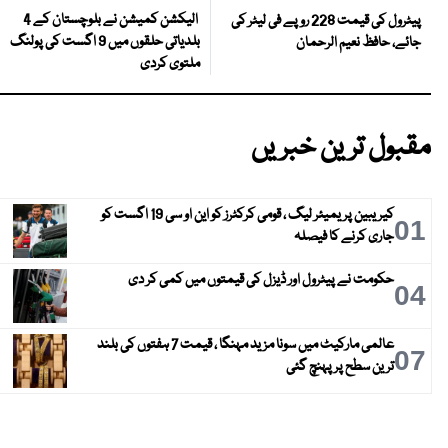
الیکشن کمیشن نے بلوچستان کے 4
پیٹرول کی قیمت 228 روپے فی لیٹر کی
بلدیاتی حلقوں میں 9 اگست کی پولنگ
جائے، حافظ نعیم الرحمان
ملتوی کردی
مقبول ترین خبریں
کیریبین پریمیئر لیگ ، قومی کرکٹرز کو این او سی 19 اگست کو
01
جاری کرنے کا فیصلہ
حکومت نے پیٹرول اور ڈیزل کی قیمتوں میں کمی کر دی
04
عالمی مارکیٹ میں سونا مزید مہنگا ، قیمت 7 ہفتوں کی بلند
07
ترین سطح پر پہنچ گئی