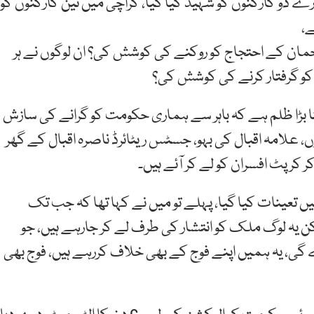
ارے دو کارکنوں کو شہید کیا گیا، کراچی میں تین کارکنوں کو
ے،
مان کے احتجاج کو روکنے کی کوشش کی؟ ان لوگوں نے ہر
کو گرفتار کرنے کی کوشش کی؟
 بڑا ظلم ہے کہ باہر سے ہماری حکومت کو گرانے کی سازش
ں، علامہ اقبال کی بہو، جسٹس ریٹائرڈ ناصرہ اقبال کے گھر
کرپٹ افسران کو لے کر آئے ہیں۔
میں تعینات کیا گیا، پہلے تو میں نے کہا تھا کہ جب تک
کن یہ لوگ ملک کو انتشار کی طرف لے کر جارہے ہیں، جو
 گی، یہ ہمیں اپنے فوج کے بھی خلاف کررہے ہیں، فوج بھی