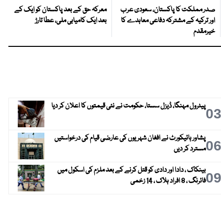
صدر مملکت کا پاکستان، سعودی عرب
معرکہ حق کے بعد پاکستان کو ایک کے
اور ترکیہ کے مشترکہ دفاعی معاہدے کا
بعد ایک کامیابی ملی، عطا تارڑ
خیرمقدم
پیٹرول مہنگا، ڈیزل سستا، حکومت نے نئی قیمتوں کا اعلان کر دیا
0
پشاور ہائیکورٹ نے افغان شہریوں کی عارضی قیام کی درخواستیں
0
مسترد کر دیں
بینکاک ، دادا اور دادی کو قتل کرنے کے بعد ملزم کی اسکول میں
0
فائرنگ ، 8 افراد ہلاک ، 14 زخمی