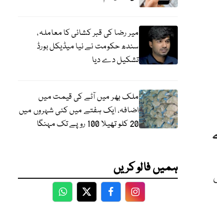
میر رضا کی قبر کشائی کا معاملہ،
سندھ حکومت نے نیا میڈیکل بورڈ
تشکیل دے دیا
ملک بھر میں آٹے کی قیمت میں
اضافہ، ایک ہفتے میں کئی شہروں میں
20 کلو تھیلا 100 روپے تک مہنگا
ہمیں فالو کریں
WhatsApp
Twitter
Facebook
Facebook