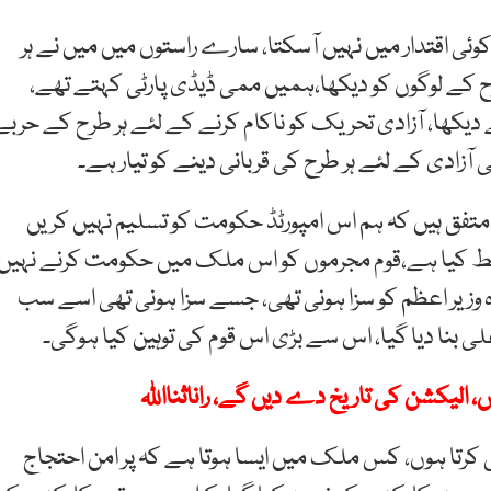
ئی اقتدار میں نہیں آسکتا، سارے راستوں میں میں نے ہر
کے لوگوں کو دیکھا،ہمیں ممی ڈیڈی پارٹی کہتے تھے،
کھا، آزادی تحریک کو ناکام کرنے کے لئے ہر طرح کے حربے
ی آزادی کے لئے ہر طرح کی قربانی دینے کو تیار ہے۔
تفق ہیں کہ ہم اس امپورٹڈ حکومت کو تسلیم نہیں کریں
ط کیا ہے،قوم مجرموں کو اس ملک میں حکومت کرنے نہیں
وزیر اعظم کو سزا ہونی تھی، جسے سزا ہونی تھی اسے سب
ی بنا دیا گیا، اس سے بڑی اس قوم کی توہین کیا ہوگی۔
کرتا ہوں، کس ملک میں ایسا ہوتا ہے کہ پر امن احتجاج