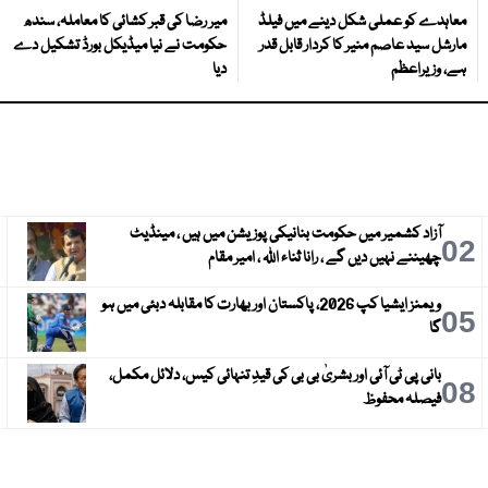
معاہدے کو عملی شکل دینے میں فیلڈ
میر رضا کی قبر کشائی کا معاملہ، سندھ
مارشل سید عاصم منیر کا کردار قابل قدر
حکومت نے نیا میڈیکل بورڈ تشکیل دے
ہے، وزیراعظم
دیا
آزاد کشمیر میں حکومت بنانیکی پوزیشن میں ہیں ، مینڈیٹ
3
02
چھیننے نہیں دیں گے ، رانا ثناء اللہ ، امیر مقام
ویمنز ایشیا کپ 2026، پاکستان اور بھارت کا مقابلہ دبئی میں ہو
6
05
گا
بانی پی ٹی آئی اور بشریٰ بی بی کی قیدِ تنہائی کیس، دلائل مکمل،
9
08
فیصلہ محفوظ