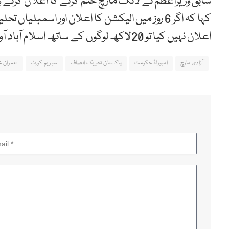
کہا کہ اگر 6 روز میں الیکشن کا اعلان اور اسمبلیاں
اعلان نہیں کیا تو 20لاکھ لوگوں کے ساتھ اسلام آباد آوں گا۔
آزادی مارچ
امپورٹڈ حکومت
پاکستان تحریک انصاف
سپریم کورٹ
عمران خ