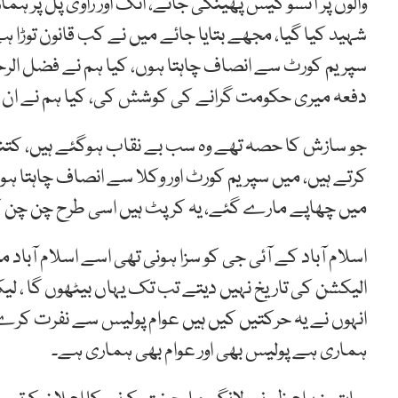
والوں پر آنسو گیس پھینکی جائے، اٹک اور راوی پل پر ہم
شہید کیا گیا، مجھے بتایا جائے میں نے کب قانون توڑا ہ
سپریم کورٹ سے انصاف چاہتا ہوں، کیا ہم نے فضل الرح
دفعہ میری حکومت گرانے کی کوشش کی، کیا ہم نے ان 
جو سازش کا حصہ تھے وہ سب بے نقاب ہوگئے ہیں، کتنا
کرتے ہیں، میں سپریم کورٹ اور وکلا سے انصاف چاہتا ہو
میں چھاپے مارے گئے، یہ کرپٹ ہیں اسی طرح چن چن کر 
اسلام آباد کے آئی جی کو سزا ہونی تھی اسے اسلام آباد 
الیکشن کی تاریخ نہیں دیتے تب تک یہاں بیٹھوں گا ، لی
انہوں نے یہ حرکتیں کیں ہیں عوام پولیس سے نفرت کرے
ہماری ہے پولیس بھی اور عوام بھی ہماری ہے۔