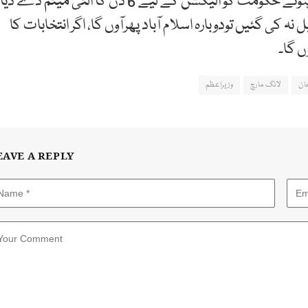
سابق وزیراعظم نے لانگ مارچ ختم کرنے کا اعلان کرتے ہوئے حکومت کو الیکشن کے لیے 6 دن کا الٹی میٹم دے دی
 تحلیل نہ کی گئیں تودوبارہ اسلام آباد پھرآوں گا، اگر انتخابات کا
ان
لانگ مارچ
وزیراعظم
EAVE A REPLY