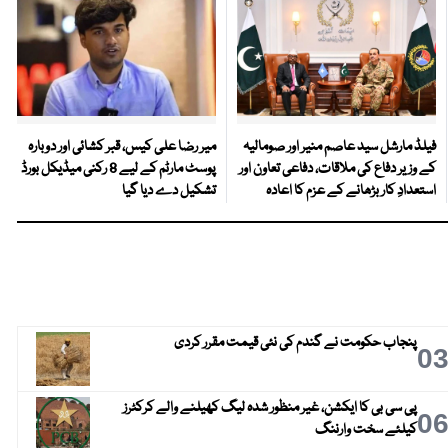
فیلڈ مارشل سید عاصم منیر اور صومالیہ
میر رضا علی کیس، قبر کشائی اور دوبارہ
کے وزیر دفاع کی ملاقات، دفاعی تعاون اور
پوسٹ مارٹم کے لیے 8 رکنی میڈیکل بورڈ
استعدادِ کار بڑھانے کے عزم کا اعادہ
تشکیل دے دیا گیا
پنجاب حکومت نے گندم کی نئی قیمت مقرر کردی
0
پی سی بی کا ایکشن، غیر منظور شدہ لیگ کھیلنے والے کرکٹرز
0
کیلئے سخت وارننگ