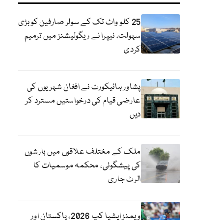
25 کلو واٹ تک کے سولر صارفین کو بڑی
سہولت، نیپرا نے ریگولیشنز میں ترمیم
کردی
پشاور ہائیکورٹ نے افغان شہریوں کی
عارضی قیام کی درخواستیں مسترد کر
دیں
ملک کے مختلف علاقوں میں بارشوں
کی پیشگوئی، محکمہ موسمیات کا
الرٹ جاری
ویمنز ایشیا کپ 2026، پاکستان اور