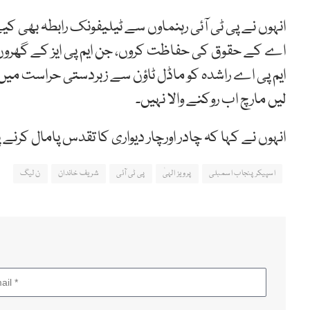
انہوں نے پی ٹی آئی رہنماوں سے ٹیلیفونک رابطہ بھی کی
اے کے حقوق کی حفاظت کروں، جن ایم پی ایز کے گھروں پر
ایم پی اے راشدہ کو ماڈل ٹاؤن سے زبردستی حراست میں ل
لیں مارچ اب روکنے والا نہیں۔
انہوں نے کہا کہ چادر اورچار دیواری کا تقدس پامال کر
اسپیکر پنجاب اسمبلی
پرویز الہیٰ
پی ٹی آئی
شریف خاندان
ن لیگ