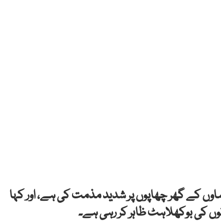
نماوں کے گھر چھاپوں پر شدید مذمت کی ہے، اور کہا
ں کی بوکھلاہٹ ظاہر کر رہی ہے۔