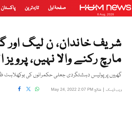
صفحۂ اول
تازہ ترین
پاکستان
6 Aug, 2026
شریف خاندان، ن لیگ اور گل
مارچ رکنے والا نہیں، پرویز ا
گھروں پر پولیس دہشتگردی جعلی حکمرانوں کی بوکھلاہٹ ظاہ
|
شائع
May 24, 2022 2:07 PM
ویب ڈیسک