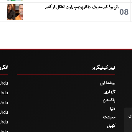
بالی ووڈ کے معروف اداکار پردیپ راوت انتقال کر گئے
9
08
نیوز کیٹیگریز
انگر
صفحۂ اول
Urdu
تازہ ترین
Urdu
پاکستان
Urdu
دنیا
Urdu
اس
معیشت
Urdu
کھیل
Urdu