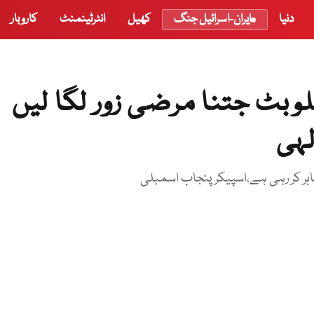
دنیا
ایران-اسرائیل جنگ
کھیل
انٹرٹینمنٹ
کاروبار
وبٹ جتنا مرضی زور لگا لیں
لہی
ر کر رہی ہے،اسپیکر پنجاب اسمبلی