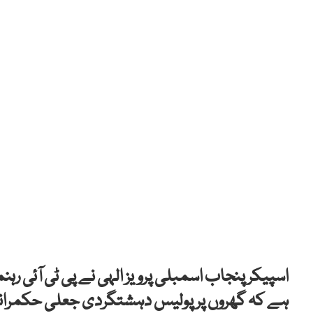
اسپیکر پنجاب اسمبلی پرویز الہی نے پی ٹی آئی رہ
ہے کہ گھروں پر پولیس دہشتگردی جعلی حکمرانو