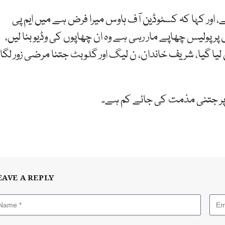
ے، اور کہا کہ کسٹوڈین آف ہاوس میرا فرض ہے میں ایم پی
 پولیس چھاپے مار رہی ہے وہ ان چھاپوں کی وڈیو بنا لیں،
یا گیا، شریف خاندان، ن لیگ اور گلوبٹ جتنا مرضی زور لگا
نے پر جتنی مذمت کی جائے کم ہے۔
EAVE A REPLY