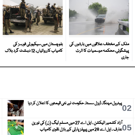
ملک کے مختلف علاقوں میں بارشوں کی
بلوچستان میں سیکیورٹی فورسز کی
پیشگوئی، محکمہ موسمیات کا الرٹ
کامیاب کارروائیاں، 12 دہشت گرد ہلاک
جاری
پیٹرول مہنگا، ڈیزل سستا، حکومت نے نئی قیمتوں کا اعلان کر دیا
3
02
آزاد کشمیر الیکشن ، ایل اے 27 میں مسلم لیگ (ن) کی نورین
6
05
عارف ، ایل اے 28 میں پیپلز پارٹی کے بازل نقوی کامیاب