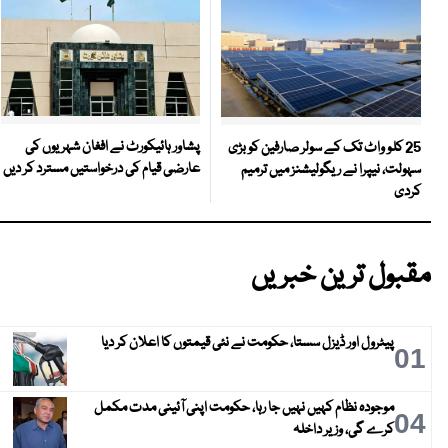
پشاور ہائیکورٹ نے افغان شہریوں کی
25 کلو واٹ تک کے سولر صارفین کو بڑی
عارضی قیام کی درخواستیں مسترد کر دیں
سہولت، نیپرا نے ریگولیشنز میں ترمیم
کردی
مقبول ترین خبریں
پیٹرول اور ڈیزل سستا، حکومت نے نئی قیمتوں کا اعلان کر دیا
01
موجودہ نظام کہیں نہیں جا رہا، حکومت اپنی آئینی مدت مکمل
04
کرے گی، وزیر داخلہ