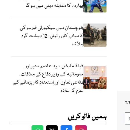
بھارت کا مقابلہ دبئی میں ہو گا
بلوچستان میں سیکیورٹی فورسز کی
کامیاب کارروائیاں، 12 دہشت گرد
ہلاک
فیلڈ مارشل سید عاصم منیر اور
صومالیہ کے وزیر دفاع کی ملاقات،
دفاعی تعاون اور استعدادِ کار بڑھانے کے
عزم کا اعادہ
L
ہمیں فالو کریں