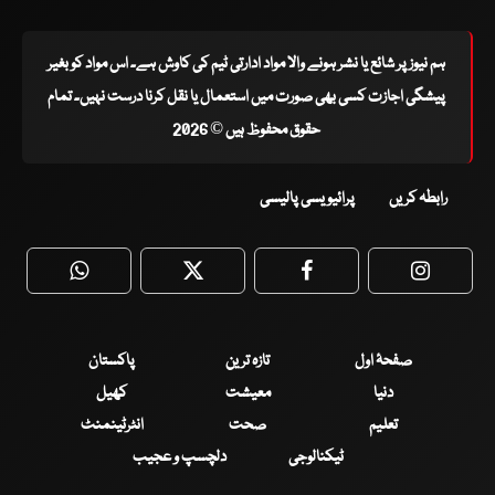
ہم نیوز پر شائع یا نشر ہونے والا مواد ادارتی ٹیم کی کاوش ہے۔ اس مواد کو بغیر
پیشگی اجازت کسی بھی صورت میں استعمال یا نقل کرنا درست نہیں۔ تمام
حقوق محفوظ ہیں © 2026
رابطہ کریں
پرائیویسی پالیسی
WhatsApp
Twitter
Facebook
Faceboo
صفحۂ اول
تازہ ترین
پاکستان
دنیا
معیشت
کھیل
تعلیم
صحت
انٹرٹینمنٹ
ٹیکنالوجی
دلچسپ و عجیب