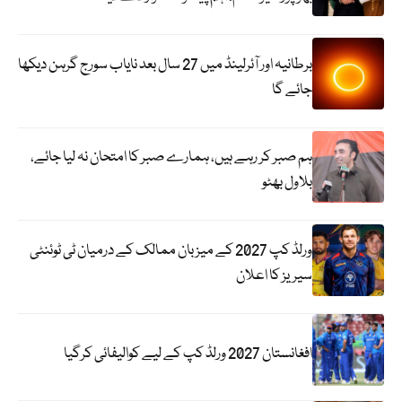
برطانیہ اور آئرلینڈ میں 27 سال بعد نایاب سورج گرہن دیکھا
جائے گا
ہم صبر کر رہے ہیں، ہمارے صبر کا امتحان نہ لیا جائے،
بلاول بھٹو
ورلڈ کپ 2027 کے میزبان ممالک کے درمیان ٹی ٹوئنٹی
سیریز کا اعلان
افغانستان 2027 ورلڈ کپ کے لیے کوالیفائی کرگیا