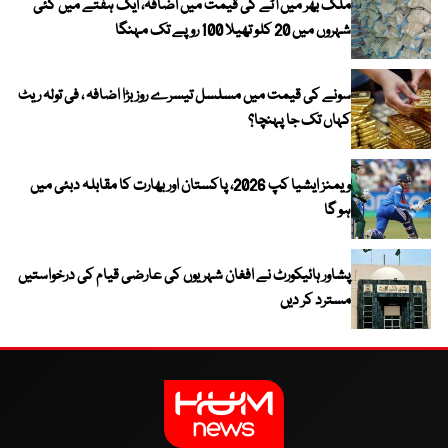
ملک بھر میں آٹے کی قیمت میں اضافہ، ایک ہفتے میں کئی
شہروں میں 20 کلو تھیلا 100 روپے تک مہنگا
سونے کی قیمت میں مسلسل تیسرے روز بڑا اضافہ ، فی تولہ ریٹ
کہاں تک جا پہنچا؟
ویمنز ایشیا کپ 2026، پاکستان اور بھارت کا مقابلہ دبئی میں
ہو گا
پشاور ہائیکورٹ نے افغان شہریوں کی عارضی قیام کی درخواستیں
مسترد کر دیں