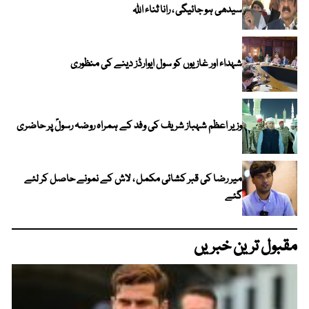
سیدھی ہو جائیگی ، رانا ثناء اللہ
شہداء اور غازیوں کو سول ایوارڈز دینے کی منظوری
وزیر اعظم شہباز شریف کی وفد کے ہمراہ روضہ رسولؐ پر حاضری
میر رضا کی قبر کشائی مکمل ، لاش کے نمونے حاصل کر لئے
گئے
مقبول ترین خبریں