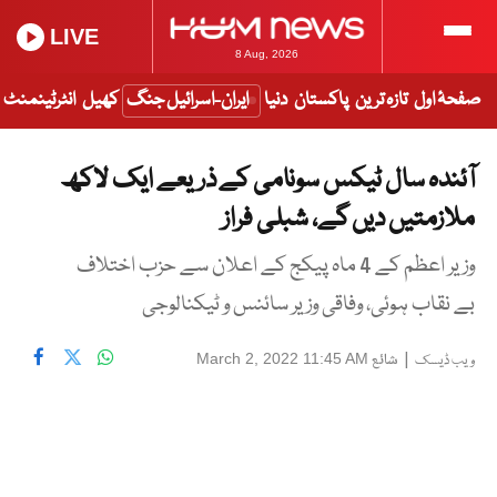
LIVE
8 Aug, 2026
صفحۂ اول
تازہ ترین
پاکستان
دنیا
ایران-اسرائیل جنگ
کھیل
انٹرٹینمنٹ
آئندہ سال ٹیکس سونامی کے ذریعے ایک لاکھ
ملازمتیں دیں گے، شبلی فراز
وزیر اعظم کے 4 ماہ پیکج کے اعلان سے حزب اختلاف
بے نقاب ہوئی، وفاقی وزیر سائنس و ٹیکنالوجی
|
شائع
March 2, 2022 11:45 AM
ویب ڈیسک