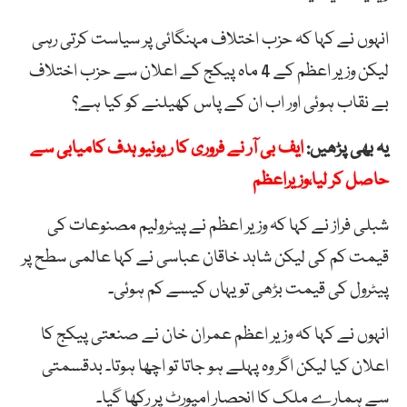
انہوں نے کہا کہ حزب اختلاف مہنگائی پر سیاست کرتی رہی
لیکن وزیر اعظم کے 4 ماہ پیکج کے اعلان سے حزب اختلاف
بے نقاب ہوئی اور اب ان کے پاس کھیلنے کو کیا ہے؟
یہ بھی پڑھیں:
ایف بی آر نے فروری کا ریونیو ہدف کامیابی سے
حاصل کر لیا،وزیراعظم
شبلی فراز نے کہا کہ وزیر اعظم نے پیٹرولیم مصنوعات کی
قیمت کم کی لیکن شاہد خاقان عباسی نے کہا عالمی سطح پر
پیٹرول کی قیمت بڑھی تو یہاں کیسے کم ہوئی۔
انہوں نے کہا کہ وزیر اعظم عمران خان نے صنعتی پیکج کا
اعلان کیا لیکن اگر وہ پہلے ہو جاتا تو اچھا ہوتا۔ بدقسمتی
سے ہمارے ملک کا انحصار امپورٹ پر رکھا گیا۔