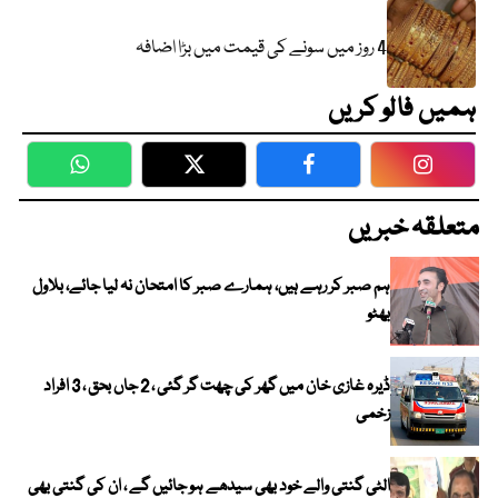
4 روز میں سونے کی قیمت میں بڑا اضافہ
ہمیں فالو کریں
WhatsApp
Twitter
Facebook
Faceboo
متعلقہ خبریں
ہم صبر کر رہے ہیں، ہمارے صبر کا امتحان نہ لیا جائے، بلاول
بھٹو
ڈیرہ غازی خان میں گھر کی چھت گر گئی ، 2 جاں بحق ، 3 افراد
زخمی
الٹی گنتی والے خود بھی سیدھے ہو جائیں گے ، ان کی گنتی بھی