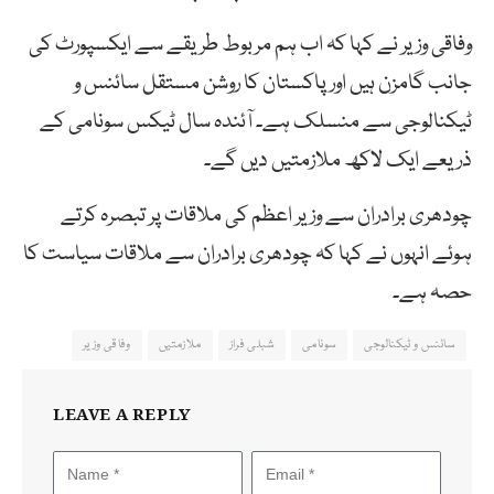
وفاقی وزیر نے کہا کہ اب ہم مربوط طریقے سے ایکسپورٹ کی
جانب گامزن ہیں اور پاکستان کا روشن مستقل سائنس و
ٹیکنالوجی سے منسلک ہے۔ آئندہ سال ٹیکس سونامی کے
ذریعے ایک لاکھ ملازمتیں دیں گے۔
چودھری برادران سے وزیر اعظم کی ملاقات پر تبصرہ کرتے
ہوئے انہوں نے کہا کہ چودھری برادران سے ملاقات سیاست کا
حصہ ہے۔
سائنس و ٹیکنالوجی
سونامی
شبلی فراز
ملازمتیں
وفاقی وزیر
LEAVE A REPLY