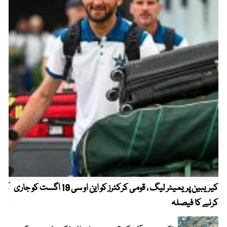
کیریبین پریمیئر لیگ ، قومی کرکٹرز کو این او سی 19 اگست کو جاری
آز
کرنے کا فیصلہ
چھی