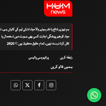
ہم نیوز پر شائع یا نشر ہونے والا مواد ادارتی ٹیم کی کاوش ہے۔ 
مواد کو بغیر پیشگی اجازت کسی بھی صورت میں استعمال یا
نقل کرنا درست نہیں۔ تمام حقوق محفوظ ہیں © 2026
رابطہ کریں
پرائیویسی پالیسی
ہمیں فالو کریں
WhatsApp
Twitter
Facebook
Facebook