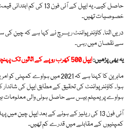
خصوصیات تھیں۔
سے نقصان میں رہی۔
یہ بھی پڑھیں:
ایپل 500 کھرب روپے کے اثاثوں تک پہنچنے والی دنیا کی پہلی کمپنی
ماہرین کا کہنا ہے کہ 2021 میں ہواو
ہوا۔ کاؤنٹر پوائنٹ کی تحقیق کے مطابق ایپل کی شاندا
ہواوے پریمیئم بیس سے حاصل ہونی والی معلومات ہی
آئی فون 13 کی ریلیز کے ہونے کے بعد ایپل چین می
کمپنیوں کے مقابلے میں قدرے کم تھیں۔