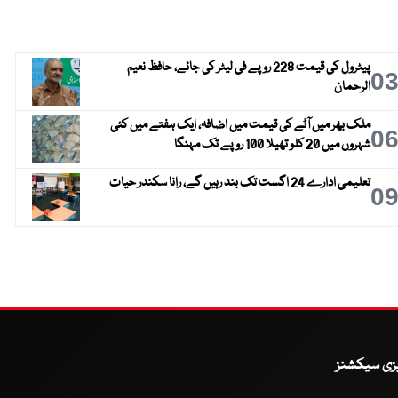
پیٹرول کی قیمت 228 روپے فی لیٹر کی جائے، حافظ نعیم
0
الرحمان
ملک بھر میں آٹے کی قیمت میں اضافہ، ایک ہفتے میں کئی
0
شہروں میں 20 کلو تھیلا 100 روپے تک مہنگا
تعلیمی ادارے 24 اگست تک بند رہیں گے، رانا سکندر حیات
0
یزی سیکشنز