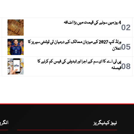
4 روز میں سونے کی قیمت میں بڑا اضافہ
3
02
ورلڈ کپ 2027 کے میزبان ممالک کے درمیان ٹی ٹوئنٹی سیریز کا
6
05
اعلان
پی ٹی اے کا ای سم کے اجرا اور تبدیلی کی فیس کم کرنے کا
9
08
فیصلہ
نیوز کیٹیگریز
انگر