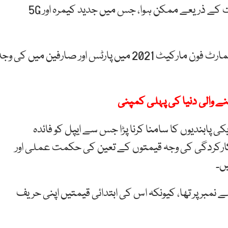
حاصل کیے۔ یہ ایپل کے آئی فون 13 کی کم ابتدائی قیمت کے ذریعے ممکن ہوا، جس میں جدید کیمرہ اور 5G
دریں اثنا، کاؤنٹرپوائنٹ ریسرچ نے کہا ہے کہ چین کی سمارٹ فون مارکیٹ 2021 میں پارٹس اور صارفین میں کی و
ے کمپنی کو امریکی پابندیوں کا سامنا کرنا پڑا جس سے ایپل کو فائدہ
ر کارکردگی کی وجہ قیمتوں کے تعین کی حکمت عملی اور
ں۔
ں پہلے نمبر پر تھا، کیونکہ اس کی ابتدائی قیمتیں اپنی حریف