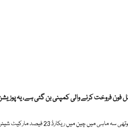
 فون فروخت کرنے والی کمپنی بن گئی ہے، یہ پوزیشن
کاؤنٹرپوائنٹ ریسرچ کا کہنا ہے کہ ایپل نے 2021 کی چوتھی سہ ماہی میں چین میں ریکارڈ 23 فیصد مارکیٹ شیئر