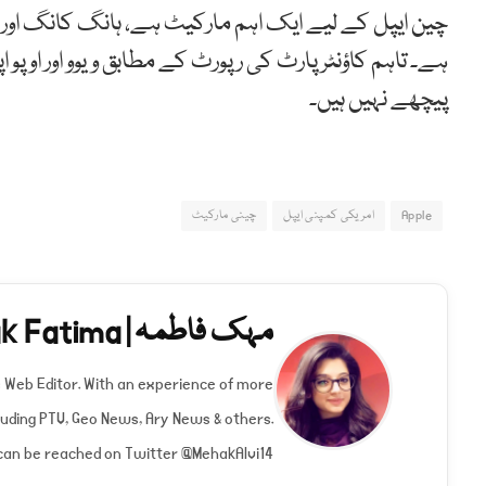
ہے۔ تاہم کاؤنٹر پارٹ کی رپورٹ کے مطابق ویوو اور اوپو
پیچھے نہیں ہیں۔
Apple
امریکی کمپنی ایپل
چینی مارکیٹ
مہک فاطمہ | Mehak Fatima
s Web Editor. With an experience of more
luding PTV, Geo News, Ary News & others.
can be reached on Twitter @MehakAlvi14