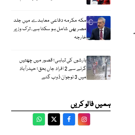
مکہ مکرمہ دفاعی معاہدے میں جلد
مصر بھی شامل ہو سکتا ہے، ترک وزیر
جہ
خارجہ
بارشوں کی تباہی؛ قصور میں چھتیں
گرنے سے 2 افراد جاں بحق؛ حیدرآباد
میں 3 نوجوان ڈوب گئے
ہمیں فالو کریں
WhatsApp
Twitter
Facebook
Facebook