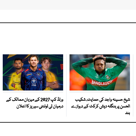
شیخ حسینہ واجد کی حمایت، شکیب
ورلڈ کپ 2027 کے میزبان ممالک کے
الحسن پر بنگلہ دیش کرکٹ کے دروازے
درمیان ٹی ٹوئنٹی سیریز کا اعلان
بند