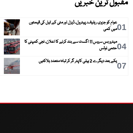
مقبول ترین خبریں
عوام کو جزوی ریلیف، پیٹرول، ڈیزل اور مٹی کے تیل کی قیمتوں
01
میں کمی
میٹرو بس سروس 11 اگست سے بند کرنے کا اعلان، نجی کمپنی کا
04
حتمی نوٹس
یکے بعد دیگرے 2 ہیلی کاپٹر گر کر تباہ؛ متعدد ہلاکتیں
07