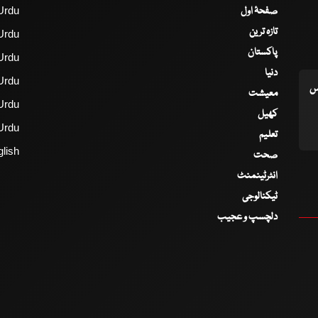
صفحۂ اول
Urdu
تازہ ترین
Urdu
پاکستان
Urdu
دنیا
Urdu
اس
معیشت
Urdu
کھیل
Urdu
تعلیم
lish
صحت
انٹرٹینمنٹ
ٹیکنالوجی
دلچسپ و عجیب