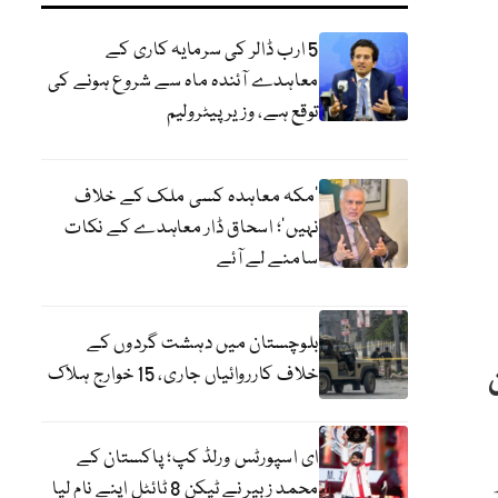
5 ارب ڈالر کی سرمایہ کاری کے
معاہدے آئندہ ماہ سے شروع ہونے کی
توقع ہے، وزیر پیٹرولیم
‘مکہ معاہدہ کسی ملک کے خلاف
نہیں’؛ اسحاق ڈار معاہدے کے نکات
سامنے لے آئے
بلوچستان میں دہشت گردوں کے
خلاف کارروائیاں جاری، 15 خوارج ہلاک
ای اسپورٹس ورلڈ کپ؛ پاکستان کے
محمد زبیر نے ٹیکن 8 ٹائٹل اپنے نام لیا