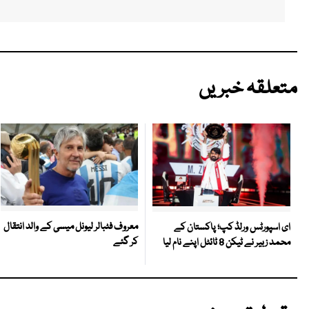
متعلقہ خبریں
معروف فٹبالر لیونل میسی کے والد انتقال
ای اسپورٹس ورلڈ کپ؛ پاکستان کے
کر گئے
محمد زبیر نے ٹیکن 8 ٹائٹل اپنے نام لیا