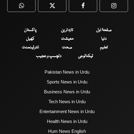
WhatsApp
Twitter
Facebook
Faceboo
صفحۂ اول
تازہ ترین
پاکستان
دنیا
معیشت
کھیل
تعلیم
صحت
انٹرٹینمنٹ
ٹیکنالوجی
دلچسپ و عجیب
Pakistan News in Urdu
Sports News in Urdu
Business News in Urdu
Tech News in Urdu
Entertainment News in Urdu
Health News in Urdu
Hum News English