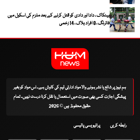
بینکاک ، دادا اور دادی کو قتل کرنے کے بعد ملزم کی اسکول میں
فائرنگ ، 8 افراد ہلاک ، 14 زخمی
ہم نیوز پر شائع یا نشر ہونے والا مواد ادارتی ٹیم کی کاوش ہے۔ اس مواد کو بغیر
پیشگی اجازت کسی بھی صورت میں استعمال یا نقل کرنا درست نہیں۔ تمام
حقوق محفوظ ہیں © 2026
رابطہ کریں
پرائیویسی پالیسی