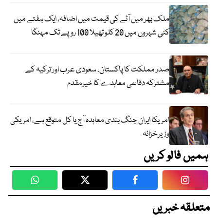
ملک بھر میں آٹے کی قیمت میں اضافہ، ایک ہفتے میں
کئی شہروں میں 20 کلو تھیلا 100 روپے تک مہنگا
صدر مملکت کا پاکستان، سعودی عرب اور ترکیہ کے
مشترکہ دفاعی معاہدے کا خیرمقدم
امریکا ایران جنگ بندی معاہدہ آج یا کل متوقع ہے، امریکی
وزیر خزانہ
ہمیں فالو کریں
WhatsApp
Twitter
Facebook
Faceboo
متعلقہ خبریں