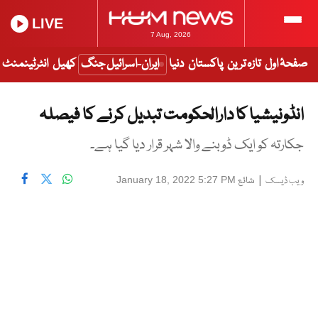
LIVE
7 Aug, 2026
صفحۂ اول
تازہ ترین
پاکستان
دنیا
ایران-اسرائیل جنگ
کھیل
انٹرٹینمنٹ
انڈونیشیا کا دارالحکومت تبدیل کرنے کا فیصلہ
جکارتہ کو ایک ڈوبنے والا شہر قرار دیا گیا ہے۔
|
شائع
January 18, 2022 5:27 PM
ویب ڈیسک