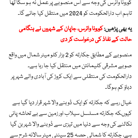
کورونا وائرس کی وجہ سے اس منصوبے پر عمل نہ ہو سکا تھا
تاہم اب دارالحکومت کو 2024 میں منتقل کیا جائے گا۔
یہ بھی پڑھیں:
کورونا وائرس، جاپان کے شہروں نے ہنگامی
حالت کے نفاذ کی درخواست کر دی
منصوبے کے مطابق جکارتہ کو 2 ہزار کلو میٹر شمال میں واقع
صوبے مشرقی کلیمانتن میں منتقل کیا جا رہا ہے۔
دارالحکومت کی منتقلی سے ایک کروڑ کی آبادی والے شہر پر
دباؤ کم ہوگا۔
خیال رہے کہ جکارتہ کو ایک ڈوبنے والا شہر قرار دیا گیا ہے
کیوںکہ جکارتہ مسلسل سیلاب اور زمین سے بے تحاشہ پانی
نکالنے کی وجہ سے دنیا میں تیزی سے ڈوبنے والا شہر بن گیا
ہے، جکارتہ کا شمالی حصہ 25 سینٹی میٹر سالانہ شرح سے