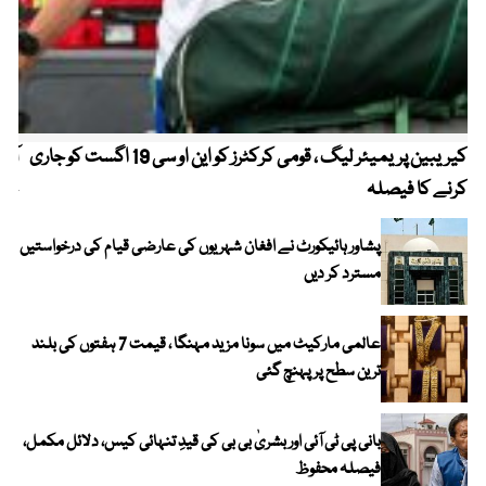
کیریبین پریمیئر لیگ ، قومی کرکٹرز کو این او سی 19 اگست کو جاری
آز
کرنے کا فیصلہ
چھی
پشاور ہائیکورٹ نے افغان شہریوں کی عارضی قیام کی درخواستیں
مسترد کر دیں
عالمی مارکیٹ میں سونا مزید مہنگا ، قیمت 7 ہفتوں کی بلند
ترین سطح پر پہنچ گئی
بانی پی ٹی آئی اور بشریٰ بی بی کی قیدِ تنہائی کیس، دلائل مکمل،
فیصلہ محفوظ