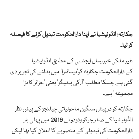
جکارتہ: انڈونیشیا نے اپنا دارالحکومت تبدیل کرنے کا فیصلہ
کر لیا۔
غیر ملکی خبر رساں ایجنسی کے مطابق انڈونیشیا
کے دارالحکومت جکارتہ کو’نوسانترا‘ میں بدلنے کی تجویز دی
گئی ہے جسکا مطلب ’آرکی پیلیگو‘ یعنی ’جزائر کا بڑا
مجموعہ‘ ہے۔
جکارتہ کو درپیش سنگین ماحولیاتی چیلنجز کے پیش نظر
انڈونیشیا کے صدر جوکو ودودو نے 2019 میں پہلی بار
دارالحکومت کی تبدیلی کے منصوبے کا اعلان کیا تھا لیکن