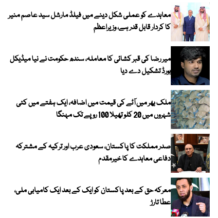
معاہدے کو عملی شکل دینے میں فیلڈ مارشل سید عاصم منیر
کا کردار قابل قدر ہے، وزیراعظم
میر رضا کی قبر کشائی کا معاملہ، سندھ حکومت نے نیا میڈیکل
بورڈ تشکیل دے دیا
ملک بھر میں آٹے کی قیمت میں اضافہ، ایک ہفتے میں کئی
شہروں میں 20 کلو تھیلا 100 روپے تک مہنگا
صدر مملکت کا پاکستان، سعودی عرب اور ترکیہ کے مشترکہ
دفاعی معاہدے کا خیرمقدم
معرکہ حق کے بعد پاکستان کو ایک کے بعد ایک کامیابی ملی،
عطا تارڑ