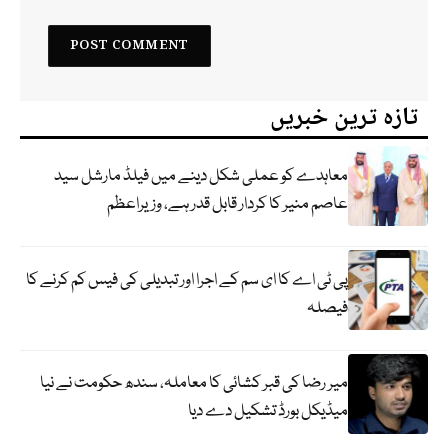
تازہ ترین خبریں
معاہدے کو عملی شکل دینے میں فیلڈ مارشل سید
عاصم منیر کا کردار قابل قدر ہے، وزیراعظم
پی ٹی اے کا ای سم کے اجرا اور تبدیلی کی فیس کم کرنے کا
فیصلہ
میر رضا کی قبر کشائی کا معاملہ، سندھ حکومت نے نیا
میڈیکل بورڈ تشکیل دے دیا