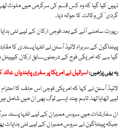
نہیں کیا گیا کہ وہ کس قسم کی سرگرمی میں ملوث تھے 
گردی‘ کی وکالت کا حوالہ دیا۔
رپورٹ سامنے آنے کے بعد فوجی ارکان کے لیے نئی ہدایا
پینٹاگون کے سربراہ لائیڈ آسٹن نے انتہا پسندی کا مقابلہ
گیا ہے کہ امریکی فوج کے درجنوںسابق ارکان کیپیٹل 
یہ بھی پڑھیں:
اسرائیل نے امریکا پر سفری پابندیاں عائد ک
لائیڈ آسٹن نے کہا کہ امریکی فوجی اس حلف کا احترام ک
لیے اٹھایا تھا۔ تاہم چند ایسے لوگ بھی ان میں شامل ہ
ان سفارشات میں سروس ممبران کے لیے انتہا پسند سرگر
جبکہ پینٹاگون نے سروس ممبران کے لیے نئی ہدایات بھ