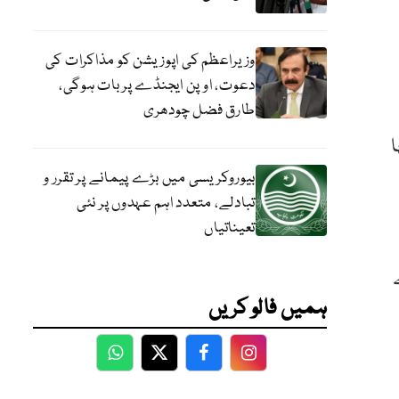
وزیراعظم کی اپوزیشن کو مذاکرات کی
دعوت، اوپن ایجنڈے پر بات ہوگی،
طارق فضل چودھری
ا
بیوروکریسی میں بڑے پیمانے پر تقرر و
تبادلے، متعدد اہم عہدوں پر نئی
تعیناتیاں
ہمیں فالو کریں
WhatsApp
Twitter
Facebook
Facebook