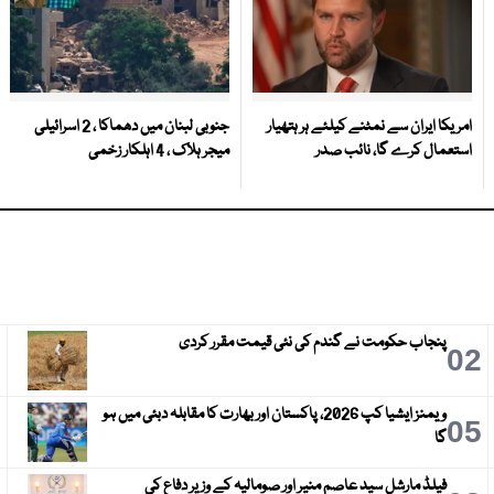
امریکا ایران سے نمٹنے کیلئے ہر ہتھیار
جنوبی لبنان میں دھماکا ، 2 اسرائیلی
استعمال کرے گا، نائب صدر
میجر ہلاک ، 4 اہلکار زخمی
پنجاب حکومت نے گندم کی نئی قیمت مقرر کردی
3
02
ویمنز ایشیا کپ 2026، پاکستان اور بھارت کا مقابلہ دبئی میں ہو
6
05
گا
فیلڈ مارشل سید عاصم منیر اور صومالیہ کے وزیر دفاع کی