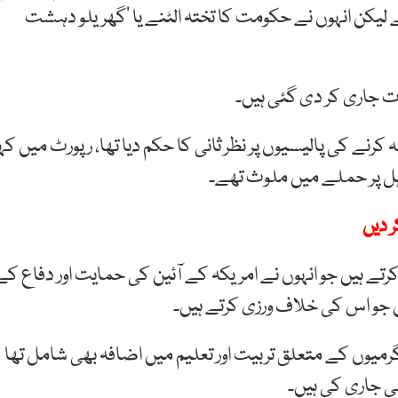
لیکن انہوں نے حکومت کا تختہ الٹنے یا ’گھریلو دہشت
ت جاری کر دی گئی ہیں۔
 کرنے کی پالیسیوں پر نظر ثانی کا حکم دیا تھا، رپورٹ میں کہ
ہل پر حملے میں ملوث تھے۔
ر دیں
رتے ہیں جو انہوں نے امریکہ کے آئین کی حمایت اور دفاع کے
یں جو اس کی خلاف ورزی کرتے ہیں۔
میوں کے متعلق تربیت اور تعلیم میں اضافہ بھی شامل تھا
ی جاری کی ہیں۔