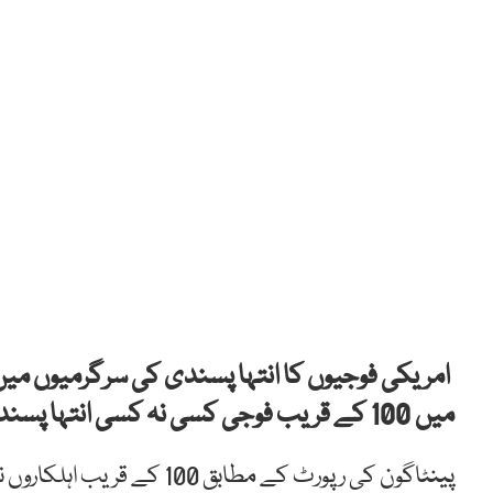
امریکی فوجیوں کا انتہا پسندی کی سرگرمیوں می
میں 100 کے قریب فوجی کسی نہ کسی انتہا پسند سرگرمی کا حصہ بن چکے ہیں۔
پینٹاگون کی رپورٹ کے مطابق