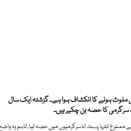
ں ملوث ہونے کا انکشاف ہوا ہے۔ گزشتہ ایک سال
 100 کے قریب اہلکاروں نے ممنوع انتہا پسند اناسرگرمیوں میں حصہ لیا، تاہم یہ واض