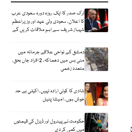
ترک صدر کا ایک روزہ دورہ سعودی عرب
کا اعلان، سعودی ولی عہد اور وزیراعظم
شہباز شریف سے اہم ملاقات کریں گے
دمشق کے نواحی علاقے جرمانہ میں
منی بس میں دھماکہ، 2 افراد جاں بحق،
متعدد زخمی
شادی کا کوئی ارادہ نہیں، اکیلی بے حد
خوش ہوں، امیشا پٹیل
حکومت نے پیٹرول اور ڈیزل کی قیمتوں
ح
میں کمی کر دی