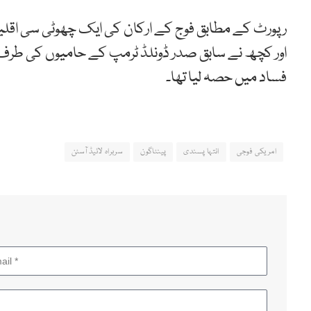
رپورٹ کے مطابق فوج کے ارکان کی ایک چھوٹی سی اقلیت
اور کچھ نے سابق صدر ڈونلڈ ٹرمپ کے حامیوں کی طرف
فساد میں حصہ لیا تھا۔
امریکی فوجی
انتہا پسندی
پینٹاگون
سربراہ لائیڈ آسٹن