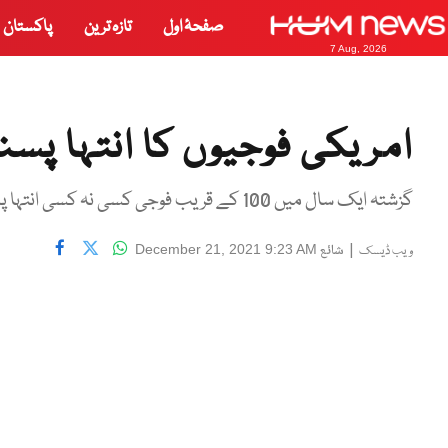
صفحۂ اول
تازہ ترین
پاکستان
7 Aug, 2026
امریکی فوجیوں کا انتہا پس
گزشتہ ایک سال میں 100 کے قریب فوجی کسی نہ کسی انتہا پسند سرگرمی کا حصہ بن چکے ہیں
|
شائع
December 21, 2021 9:23 AM
ویب ڈیسک