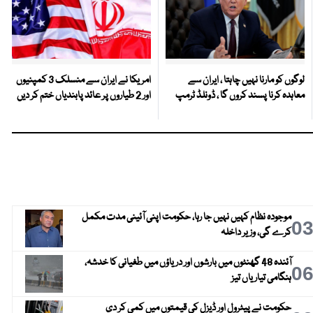
لوگوں کو مارنا نہیں چاہتا ، ایران سے
امریکا نے ایران سے منسلک 3 کمپنیوں
معاہدہ کرنا پسند کروں گا ، ڈونلڈ ٹرمپ
اور 2 طیاروں پر عائد پابندیاں ختم کر دیں
موجودہ نظام کہیں نہیں جا رہا، حکومت اپنی آئینی مدت مکمل
0
کرے گی، وزیر داخلہ
آئندہ 48 گھنٹوں میں بارشوں اور دریاؤں میں طغیانی کا خدشہ،
0
ہنگامی تیاریاں تیز
حکومت نے پیٹرول اور ڈیزل کی قیمتوں میں کمی کر دی