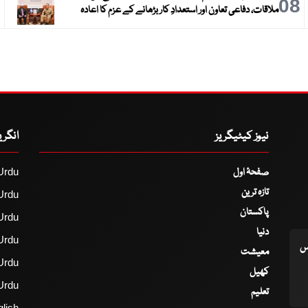
9
08
ملاقات، دفاعی تعاون اور استعدادِ کار بڑھانے کے عزم کا اعادہ
نیوز کیٹیگریز
انگر
صفحۂ اول
Urdu
تازہ ترین
Urdu
پاکستان
Urdu
دنیا
Urdu
اس
معیشت
Urdu
کھیل
Urdu
تعلیم
lish