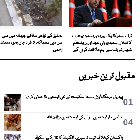
دمشق کے نواحی علاقے جرمانہ میں منی
ترک صدر کا ایک روزہ دورہ سعودی عرب
بس میں دھماکہ، 2 افراد جاں بحق، متعدد
کا اعلان، سعودی ولی عہد اور وزیراعظم
زخمی
شہباز شریف سے اہم ملاقات کریں گے
مقبول ترین خبریں
پیٹرول مہنگا، ڈیزل سستا، حکومت نے نئی قیمتوں کا اعلان کر دیا
01
عالمی مارکیٹ میں سونے کی قیمت میں بڑا اضافہ
04
پاکستان کیخلاف ٹیسٹ سیریز ، انگلینڈ کا 16 رکنی اسکواڈ