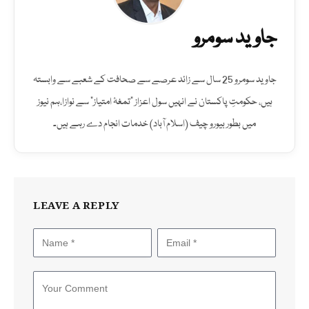
جاوید سومرو
جاوید سومرو 25 سال سے زائد عرصے سے صحافت کے شعبے سے وابستہ
ہیں، حکومتِ پاکستان نے انہیں سول اعزاز "تمغۂ امتیاز" سے نوازا،ہم نیوز
میں بطور بیورو چیف (اسلام آباد) خدمات انجام دے رہے ہیں۔
LEAVE A REPLY