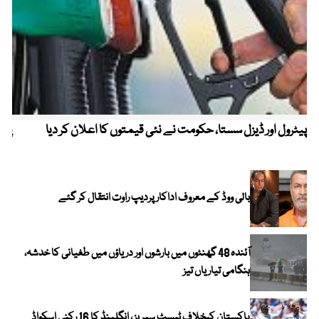
پیٹرول اور ڈیزل سستا، حکومت نے نئی قیمتوں کا اعلان کر دیا
پیٹ
بالی ووڈ کے معروف اداکار پردیپ راوت انتقال کر گئے
آئندہ 48 گھنٹوں میں بارشوں اور دریاؤں میں طغیانی کا خدشہ،
ہنگامی تیاریاں تیز
پاکستان کیخلاف ٹیسٹ سیریز ، انگلینڈ کا 16 رکنی اسکواڈ