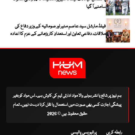
سامنے آ گیا
فیلڈ مارشل سید عاصم منیر اور صومالیہ کے وزیر دفاع کی
ملاقات، دفاعی تعاون اور استعدادِ کار بڑھانے کے عزم کا اعادہ
ہم نیوز پر شائع یا نشر ہونے والا مواد ادارتی ٹیم کی کاوش ہے۔ اس مواد کو بغیر
پیشگی اجازت کسی بھی صورت میں استعمال یا نقل کرنا درست نہیں۔ تمام
حقوق محفوظ ہیں © 2026
رابطہ کریں
پرائیویسی پالیسی