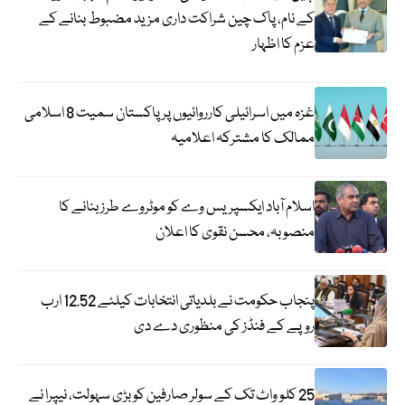
کے نام، پاک چین شراکت داری مزید مضبوط بنانے کے
عزم کا اظہار
غزہ میں اسرائیلی کارروائیوں پر پاکستان سمیت 8 اسلامی
ممالک کا مشترکہ اعلامیہ
اسلام آباد ایکسپریس وے کو موٹروے طرز بنانے کا
منصوبہ، محسن نقوی کا اعلان
پنجاب حکومت نے بلدیاتی انتخابات کیلئے 12.52 ارب
روپے کے فنڈز کی منظوری دے دی
25 کلو واٹ تک کے سولر صارفین کو بڑی سہولت، نیپرا نے