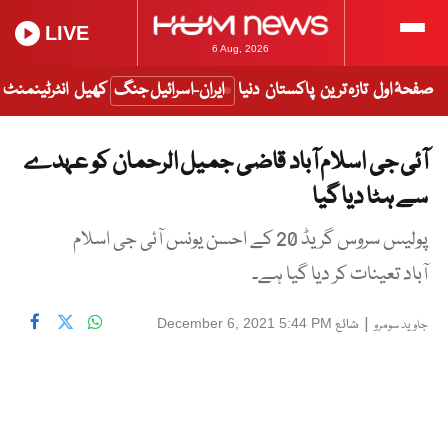
LIVE
6 Aug, 2026
صفحۂ اول
تازہ ترین
پاکستان
دنیا
ایران-اسرائیل جنگ
کھیل
انٹرٹینمنٹ
آئی جی اسلام آباد قاضی جمیل الرحمان کو عہدے
سے ہٹا دیا گیا
پولیس سروس گریڈ 20 کے احسن یونس آئی جی اسلام
آباد تعینات کر دیا گیا ہے۔
|
شائع
December 6, 2021 5:44 PM
جاوید سومرو