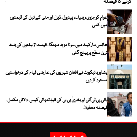
کرنے کا فیصلہ
چھی
عوام کو جزوی ریلیف، پیٹرول، ڈیزل اور مٹی کے تیل کی قیمتوں
میں کمی
عالمی مارکیٹ میں سونا مزید مہنگا ، قیمت 7 ہفتوں کی بلند
ترین سطح پر پہنچ گئی
پشاور ہائیکورٹ نے افغان شہریوں کی عارضی قیام کی درخواستیں
مسترد کر دیں
بانی پی ٹی آئی اور بشریٰ بی بی کی قیدِ تنہائی کیس، دلائل مکمل،
فیصلہ محفوظ