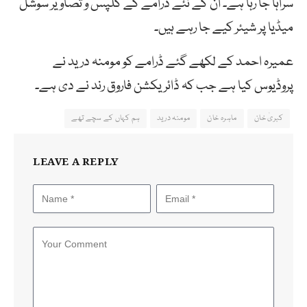
سراہا جا رہا ہے۔ ان کے نئے ڈرامے کے کلپس و تصاویر سوشل
میڈیا پر شیئر کیے جا رہے ہیں۔
عمیرہ احمد کے لکھے گئے ڈرامے کو مومنہ درید نے
پروڈیوس کیا ہے جب کہ ڈائریکشن فاروق رند نے دی ہے۔
کبریٰ خان
ماہرہ خان
مومنہ درید
ہم کہاں کے سچے تھے
LEAVE A REPLY