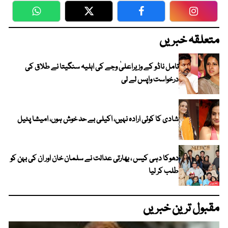
WhatsApp
Twitter
Facebook
Faceboo
متعلقہ خبریں
تامل ناڈو کے وزیراعلیٰ وجے کی اہلیہ سنگیتا نے طلاق کی
درخواست واپس لے لی
شادی کا کوئی ارادہ نہیں، اکیلی بے حد خوش ہوں، امیشا پٹیل
دھوکا دہی کیس ، بھارتی عدالت نے سلمان خان اور ان کی بہن کو
طلب کر لیا
مقبول ترین خبریں