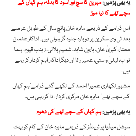
یہ بھی پڑھیں:
مہرین کا سچ اور اسود کا بدلہ، ہم کہاں کے
سچے تھے کا نیا موڑ
اس ڈرامے کے ذریعے ماہرہ خان پانچ سال کے طویل عرصے
بعد ٹی وی سکرین پر دوبارہ جلوہ گر ہوئی ہیں۔ اداکار عثمان
مختار، کبریٰ خان، ہارون شاہد، شمیم ہلالی، زینب قیوم، ہما
نواب، لیلیٰ واستی، عمیر رانا اور دیگراداکار اہم کردار کر رہے
ہیں۔
مشہور لکھاری عمیرا احمد کے لکھے گئے ڈرامے’ہم کہاں
کے سچے تھے‘ ماہرہ خان مرکزی کردار ادا کر رہی ہیں۔
یہ بھی پڑھیں:
ہم کہاں کے سچے تھے کی دھوم
سوشل میڈیا پر ٹرینڈز کے ذریعے ماہرہ خان کے کام کو بہت