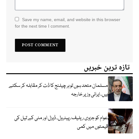
Save my name, email, and website in this browser
for the next time I comment.
تازہ ترین خبریں
مسلمان متحد ہوں تو ہر چیلنج کا ڈٹ کر مقابلہ کر سکتے
ہیں، ایرانی وزیر خارجہ
عوام کو جزوی ریلیف، پیٹرول، ڈیزل اور مٹی کے تیل کی
قیمتوں میں کمی