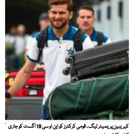
کیریبین پریمیئر لیگ ، قومی کرکٹرز کو این او سی 19 اگست کو جاری
آز