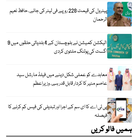
پیٹرول کی قیمت 228 روپے فی لیٹر کی جائے، حافظ نعیم
الرحمان
الیکشن کمیشن نے بلوچستان کے 4 بلدیاتی حلقوں میں 9
اگست کی پولنگ ملتوی کردی
معاہدے کو عملی شکل دینے میں فیلڈ مارشل سید
عاصم منیر کا کردار قابل قدر ہے، وزیراعظم
پی ٹی اے کا ای سم کے اجرا اور تبدیلی کی فیس کم کرنے کا
فیصلہ
ہمیں فالو کریں