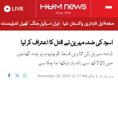
LIVE
8 Aug, 2026
صفحۂ اول
تازہ ترین
پاکستان
دنیا
ایران-اسرائیل جنگ
کھیل
انٹرٹینمنٹ
اسود کی ضد، مہرین نے قتل کا اعتراف کر لیا
ڈرامہ سیریل کی 17 ویں قسط کو یوٹیوب پر چند گھنٹوں
میں 21 لاکھ سے زائد بار دیکھا جا چکا ہے
|
شائع
November 29, 2021 11:27 AM
ویب ڈیسک