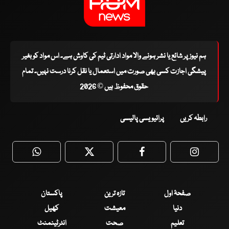
ہم نیوز پر شائع یا نشر ہونے والا مواد ادارتی ٹیم کی کاوش ہے۔ اس مواد کو بغیر
پیشگی اجازت کسی بھی صورت میں استعمال یا نقل کرنا درست نہیں۔ تمام
حقوق محفوظ ہیں © 2026
رابطہ کریں
پرائیویسی پالیسی
WhatsApp
Twitter
Facebook
Faceboo
صفحۂ اول
تازہ ترین
پاکستان
دنیا
معیشت
کھیل
تعلیم
صحت
انٹرٹینمنٹ