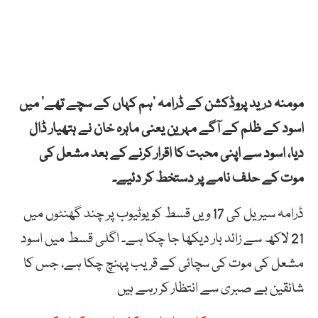
مومنہ درید پروڈکشن کے ڈرامہ ‘ہم کہاں کے سچے تھے’ میں
اسود کے ظلم کے آگے مہرین یعنی ماہرہ خان نے ہتھیار ڈال
دیا، اسود سے اپنی محبت کا اقرار کرنے کے بعد مشعل کی
موت کے حلف نامے پر دستخط کر دئیے۔
ڈرامہ سیریل کی 17 ویں قسط کو یوٹیوب پر چند گھنٹوں میں
21 لاکھ سے زائد بار دیکھا جا چکا ہے۔ اگلی قسط میں اسود
مشعل کی موت کی سچائی کے قریب پہنچ چکا ہے، جس کا
شائقین بے صبری سے انتظار کر رہے ہیں