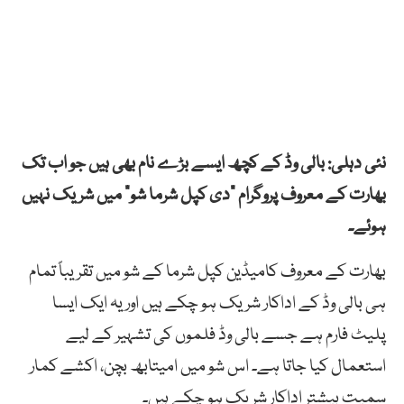
نئی دہلی: بالی وڈ کے کچھ ایسے بڑے نام بھی ہیں جو اب تک
بھارت کے معروف پروگرام “دی کپل شرما شو” میں شریک نہیں
ہوئے۔
بھارت کے معروف کامیڈین کپل شرما کے شو میں تقریباً تمام
ہی بالی وڈ کے اداکار شریک ہو چکے ہیں اور یہ ایک ایسا
پلیٹ فارم ہے جسے بالی وڈ فلموں کی تشہیر کے لیے
استعمال کیا جاتا ہے۔ اس شو میں امیتابھ بچن، اکشے کمار
سمیت بیشتر اداکار شریک ہو چکے ہیں۔