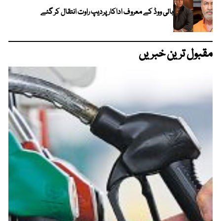
بالی ووڈ کے معروف اداکار پردیپ راوت انتقال کر گئے
مقبول ترین خبریں