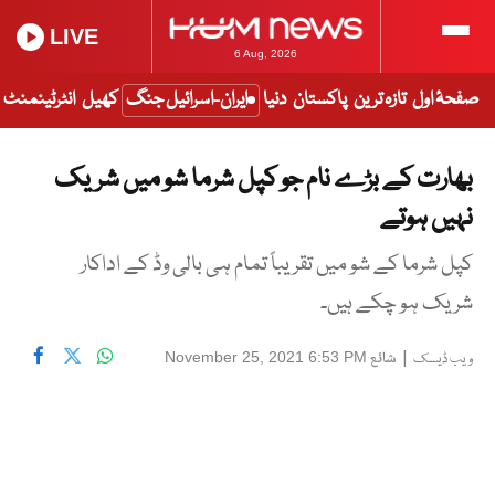
LIVE
6 Aug, 2026
صفحۂ اول
تازہ ترین
پاکستان
دنیا
ایران-اسرائیل جنگ
کھیل
انٹرٹینمنٹ
بھارت کے بڑے نام جو کپل شرما شو میں شریک
نہیں ہوتے
کپل شرما کے شو میں تقریباً تمام ہی بالی وڈ کے اداکار
شریک ہو چکے ہیں۔
|
شائع
November 25, 2021 6:53 PM
ویب ڈیسک