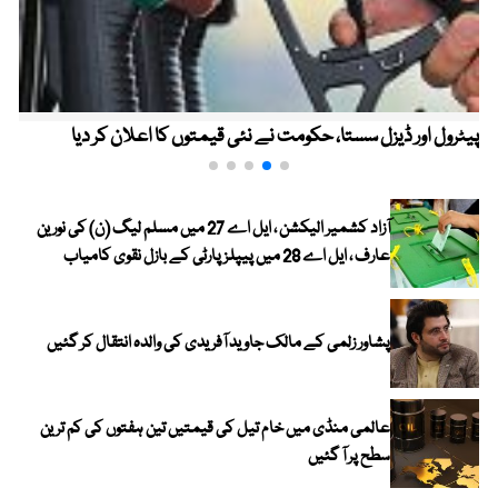
پیٹرول اور ڈیزل سستا، حکومت نے نئی قیمتوں کا اعلان کر دیا
آزاد کشمیر الیکشن ، ایل اے 27 میں مسلم لیگ (ن) کی نورین
عارف ، ایل اے 28 میں پیپلز پارٹی کے بازل نقوی کامیاب
پشاور زلمی کے مالک جاوید آفریدی کی والدہ انتقال کر گئیں
عالمی منڈی میں خام تیل کی قیمتیں تین ہفتوں کی کم ترین
سطح پر آ گئیں