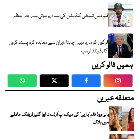
ٹیم میں تبدیلی کنڈیشن کی بنیاد پر ہوتی ہے، بابر اعظم
لوگوں کو مارنا نہیں چاہتا ، ایران سے معاہدہ کرنا پسند کروں
گا ، ڈونلڈ ٹرمپ
ہمیں فالو کریں
WhatsApp
Twitter
Facebook
Faceboo
متعلقہ خبریں
ہالی ووڈ فلم ’باربی‘ کی میک اپ آرٹسٹ ایوا گلیز ٹریفک حادثے
میں ہلاک