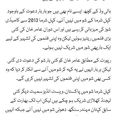
بالی وڈ کے کچھ ایسے نام بھی ہیں جو بار بار دعوت کے باوجود
کپل شرما کے شو میں نہیں آئے۔ کپل شرما 2013 سے کامیڈی
شوز کی میزبانی کر رہے ہیں اور اس دوران عامر خان کی کئی
بڑی فلمیں ریلیز ہوئیں لیکن وہ اپنی فلموں کی تشہیر کے لیے
ایک بار پھی شور میں شریک نہیں ہوئے۔
رپورٹ کے مطابق عامر خان کو کئی بار شو کی دعوت دی گئی
لیکن ہر بار انہوں نے یہ کہہ کر شو میں آنے سے انکار کر دیا کہ وہ
کسی بھی شو میں اپنی فلموں کی تشہیر نہیں کریں گے۔
کپل شرما شو میں پاکستان، ویسٹ انڈیز سمیت دیگر کئی
لیجنڈ کھلاڑی شریک ہو چکے ہیں لیکن اب تک بھارت کے
سابق کپتان مہندر سنگھ دھونی شو میں نہیں آئے جبکہ انہیں