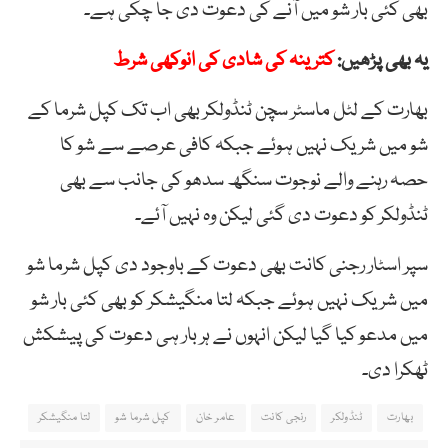
بھی کئی بار شو میں آنے کی دعوت دی جا چکی ہے۔
یہ بھی پڑھیں:
کترینہ کی شادی کی انوکھی شرط
بھارت کے لٹل ماسٹر سچن ٹنڈولکر بھی اب تک کپل شرما کے
شو میں شریک نہیں ہوئے جبکہ کافی عرصے سے شو کا
حصہ رہنے والے نوجوت سنگھ سدھو کی جانب سے بھی
ٹنڈولکر کو دعوت دی گئی لیکن وہ نہیں آئے۔
سپر اسٹار رجنی کانت بھی دعوت کے باوجود دی کپل شرما شو
میں شریک نہیں ہوئے جبکہ لتا منگیشکر کو بھی کئی بار شو
میں مدعو کیا گیا لیکن انہوں نے ہر بار ہی دعوت کی پیشکش
ٹھکرا دی۔
بھارت
ٹنڈولکر
رنجی کانت
عامر خان
کپل شرما شو
لتا منگیشکر