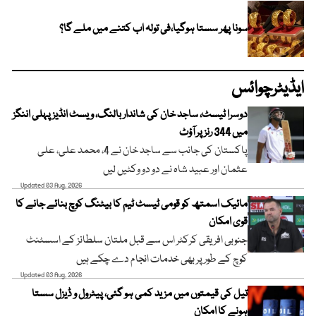
سونا پھر سستا ہوگیا،فی تولہ اب کتنے میں ملے گا؟
ایڈیٹرچوائس
دوسرا ٹیسٹ، ساجد خان کی شاندار بالنگ، ویسٹ انڈیز پہلی اننگز
میں 344 رنز پر آؤٹ
پاکستان کی جانب سے ساجد خان نے 4، محمد علی، علی
عثمان اور عبید شاہ نے دو دو وکٹیں لیں
Updated 03 Aug, 2026
مائیک اسمتھ کو قومی ٹیسٹ ٹیم کا بیٹنگ کوچ بنائے جانے کا
قوی امکان
جنوبی افریقی کرکٹر اس سے قبل ملتان سلطانز کے اسسٹنٹ
کوچ کے طور پر بھی خدمات انجام دے چکے ہیں
Updated 03 Aug, 2026
تیل کی قیمتوں میں مزید کمی ہو گئی، پیٹرول و ڈیزل سستا
ہونے کا امکان