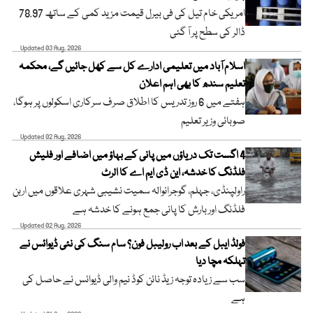
امریکی خام تیل کی فی بیرل قیمت مزید کمی کے ساتھ 78.97
ڈالر کی سطح پر آ گئی
Updated 03 Aug, 2026
اسلام آباد میں تعلیمی ادارے کل سے کھل جائیں گے، محکمہ
تعلیم سندھ کا بھی اہم اعلان
ہفتے میں 6 روز تدریس کا اطلاق صرف سرکاری اسکولوں پر ہوگا،
صوبائی وزیر تعلیم
Updated 02 Aug, 2026
4 اگست تک دریاؤں میں پانی کے بہاؤ میں اضافے اور فلیش
فلڈنگ کا خدشہ، این ڈی ایم اے کا الرٹ
راولپنڈی، جہلم، گوجرانوالہ سمیت نشیبی شہری علاقوں میں اربن
فلڈنگ اور بارش کا پانی جمع ہونے کا خدشہ ہے
Updated 02 Aug, 2026
فولڈ ایبل کے بعد اب رولیبل فون؟ سام سنگ کی نئی ڈیوائس نے
تہلکہ مچا دیا
سب سے زیادہ توجہ زیڈ نائن کوڈ نیم والی ڈیوائس نے حاصل کی
ہے