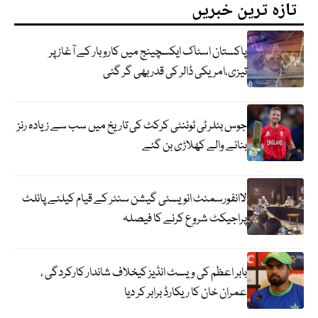
تازہ ترین خبریں
پاکستان اسٹاک ایکسچینج میں کاروبار کے آغاز پر
تیزی،امریکی ڈالر کی قدر بھی گر گئی
جوس بٹلر ٹی ٹوئنٹی کرکٹ کی تاریخ میں سب سے زیادہ رنز
بنانے والے کھلاڑی بن گئے
لاانفورسمنٹ انویسٹی گیشن سنٹر کے قیام کیلئے پائلٹ
پراجیکٹ شروع کرنے کا فیصلہ
بابر اعظم کی ویسٹ انڈیز کیخلاف شاندار کارکردگی ،
عمران خان کا ریکارڈ برابر کر دیا