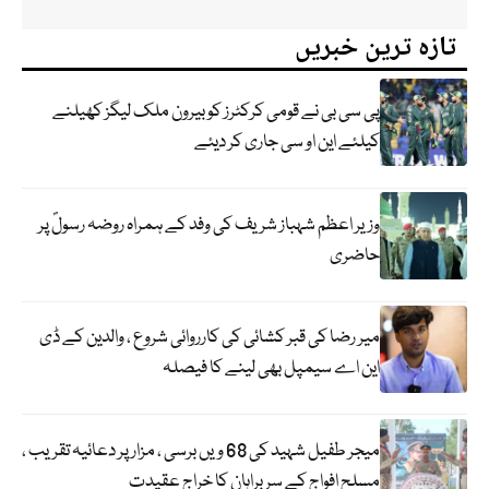
تازہ ترین خبریں
پی سی بی نے قومی کرکٹرز کو بیرون ملک لیگز کھیلنے
کیلئے این او سی جاری کر دیئے
وزیر اعظم شہباز شریف کی وفد کے ہمراہ روضہ رسولؐ پر
حاضری
میر رضا کی قبر کشائی کی کارروائی شروع ، والدین کے ڈی
این اے سیمپل بھی لینے کا فیصلہ
میجر طفیل شہید کی 68 ویں برسی ، مزار پر دعائیہ تقریب ،
مسلح افواج کے سربراہان کا خراج عقیدت