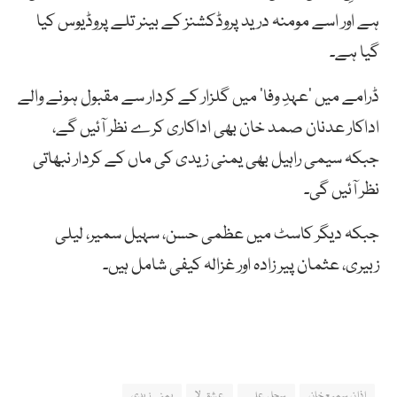
ہے اور اسے مومنہ درید پروڈکشنز کے بینر تلے پروڈیوس کیا
گیا ہے۔
ڈرامے میں ’عہدِ وفا’ میں گلزار کے کردار سے مقبول ہونے والے
اداکار عدنان صمد خان بھی اداکاری کرے نظر آئیں گے،
جبکہ سیمی راہیل بھی یمنی زیدی کی ماں کے کردار نبھاتی
نظر آئیں گی۔
جبکہ دیگر کاسٹ میں عظمی حسن، سہیل سمیر، لیلی
زبیری، عثمان پیر زادہ اور غزالہ کیفی شامل ہیں۔
اذان سمیع خان
سجل علی
عشق لا
یمنی زیدی