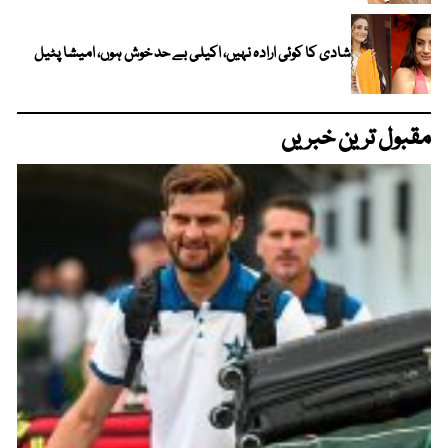
شادی کا کوئی ارادہ نہیں، اکیلی بے حد خوش ہوں، امیشا پٹیل
مقبول ترین خبریں