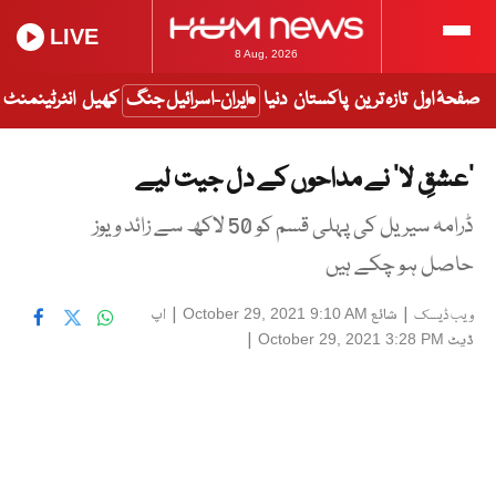
LIVE
8 Aug, 2026
صفحۂ اول
تازہ ترین
پاکستان
دنیا
ایران-اسرائیل جنگ
کھیل
انٹرٹینمنٹ
’عشقِ لا’ نے مداحوں کے دل جیت لیے
ڈرامہ سیریل کی پہلی قسم کو 50 لاکھ سے زائد ویوز
حاصل ہو چکے ہیں
|
شائع
|
اپ
October 29, 2021 9:10 AM
ویب ڈیسک
ڈیٹ
|
October 29, 2021 3:28 PM