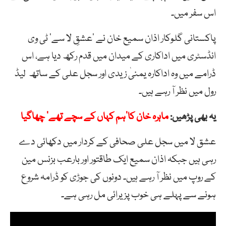
اس سفر میں۔
پاکستانی گلوکار اذان سمیع خان نے ‘عشقِ لا سے’ ٹی وی
انڈسٹری میں اداکاری کے میدان میں قدم رکھ دیا ہے، اس
ڈرامے میں وہ اداکارہ یمنیٰ زیدی اور سجل علی کے ساتھ لیڈ
رول میں نظر آ رہے ہیں۔
یہ بھی پڑھیں:
ماہرہ خان کا’ہم کہاں کے سچے تھے‘ چھاگیا
عشق لا میں سجل علی صحافی کے کردار میں دکھائی دے
رہی ہیں جبکہ اذان سمیع ایک طاقتور اور بارعب بزنس مین
کے روپ میں نظر آ رہے ہیں۔ دونوں کی جوڑی کو ڈرامہ شروع
ہونے سے پہلے ہی خوب پزیرائی مل رہی ہے۔