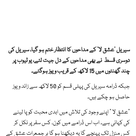
سیریل ‘عشق لا’ کے مداحوں کا انتظار ختم ہو گیا، سیریل کی
دوسری قسط نے بھی مداحوں کے دل جیت لئے، یو ٹیوب پر
چند گھنٹوں میں 15 لاکھ کے قریب ویوز ہوگئے۔
جبکہ ڈرامہ سیریل کی پہلی قسم کو 50 لاکھ سے زائد ویوز
حاصل ہو چکے ہیں۔
”عشقِ لا ” اپنے وجود کی تلاش میں ابدی محبت کو پا لینے
کی کہانی ہے۔ اب اس ڈرامے میں کون، کس سفر پر نکل کر
کس منزل تک پہنچے گا یہ دیکھنا ہو گا ہر جمعرات عشق کے