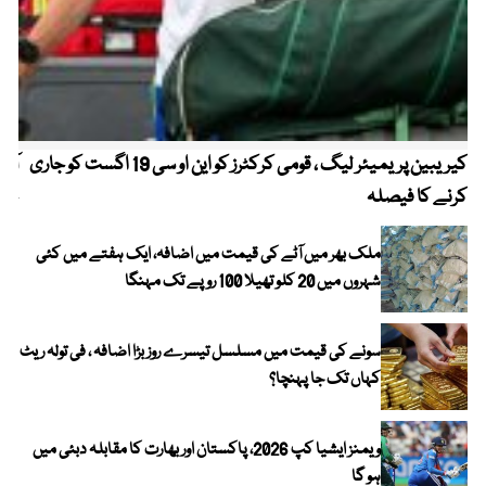
کیریبین پریمیئر لیگ ، قومی کرکٹرز کو این او سی 19 اگست کو جاری
آز
کرنے کا فیصلہ
چھی
ملک بھر میں آٹے کی قیمت میں اضافہ، ایک ہفتے میں کئی
شہروں میں 20 کلو تھیلا 100 روپے تک مہنگا
سونے کی قیمت میں مسلسل تیسرے روز بڑا اضافہ ، فی تولہ ریٹ
کہاں تک جا پہنچا؟
ویمنز ایشیا کپ 2026، پاکستان اور بھارت کا مقابلہ دبئی میں
ہو گا