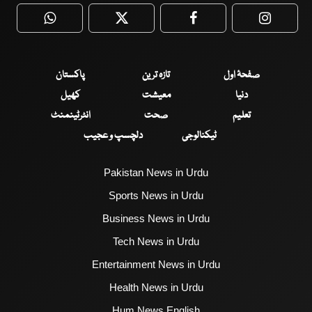
WhatsApp
Twitter
Facebook
Faceboo
صفحۂ اول
تازہ ترین
پاکستان
دنیا
معیشت
کھیل
تعلیم
صحت
انٹرٹینمنٹ
ٹیکنالوجی
دلچسپ و عجیب
Pakistan News in Urdu
Sports News in Urdu
Business News in Urdu
Tech News in Urdu
Entertainment News in Urdu
Health News in Urdu
Hum News English