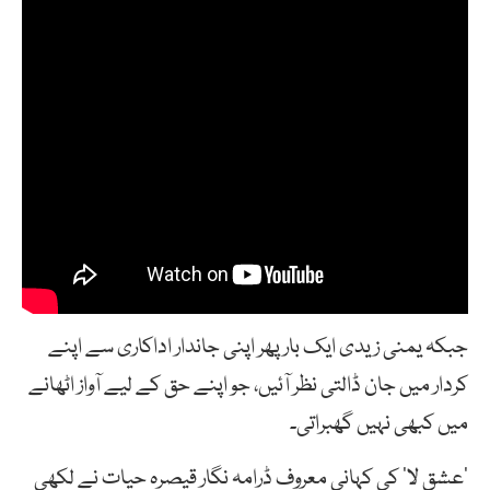
جبکہ یمنی زیدی ایک بار پھر اپنی جاندار اداکاری سے اپنے
کردار میں جان ڈالتی نظر آئیں، جو اپنے حق کے لیے آواز اٹھانے
میں کبھی نہیں گھبراتی۔
’عشقِ لا’ کی کہانی معروف ڈرامہ نگار قیصرہ حیات نے لکھی