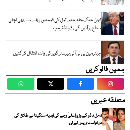
ایران جنگ جلد ختم ، تیل کی قیمتیں پہلے سے بھی نچلی
سطح پر آئیں گی ، ڈونلڈ ٹرمپ
چیئرمین پی ٹی آئی بیرسٹر گوہر کی والدہ انتقال کر گئیں
ہمیں فالو کریں
WhatsApp
Twitter
Facebook
Faceboo
متعلقہ خبریں
تامل ناڈو کے وزیراعلیٰ وجے کی اہلیہ سنگیتا نے طلاق کی
درخواست واپس لے لی