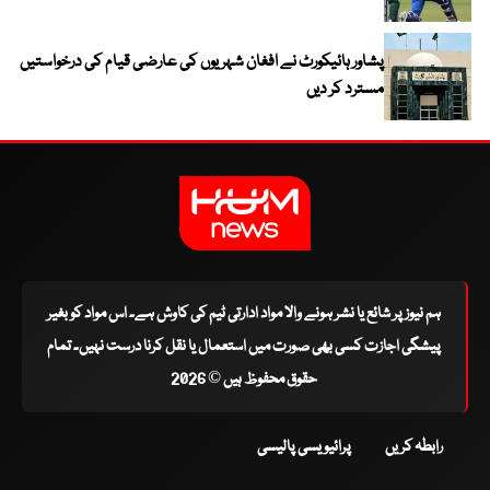
پشاور ہائیکورٹ نے افغان شہریوں کی عارضی قیام کی درخواستیں
مسترد کر دیں
ہم نیوز پر شائع یا نشر ہونے والا مواد ادارتی ٹیم کی کاوش ہے۔ اس مواد کو بغیر
پیشگی اجازت کسی بھی صورت میں استعمال یا نقل کرنا درست نہیں۔ تمام
حقوق محفوظ ہیں © 2026
رابطہ کریں
پرائیویسی پالیسی