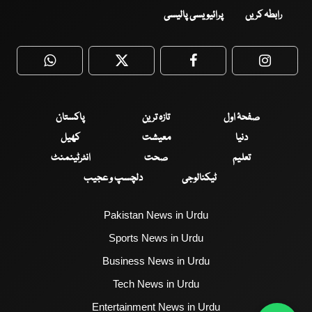
رابطہ کریں
پرائیویسی پالیسی
WhatsApp
Twitter
Facebook
Faceboo
صفحۂ اول
تازہ ترین
پاکستان
دنیا
معیشت
کھیل
تعلیم
صحت
انٹرٹینمنٹ
ٹیکنالوجی
دلچسپ و عجیب
Pakistan News in Urdu
Sports News in Urdu
Business News in Urdu
Tech News in Urdu
Entertainment News in Urdu