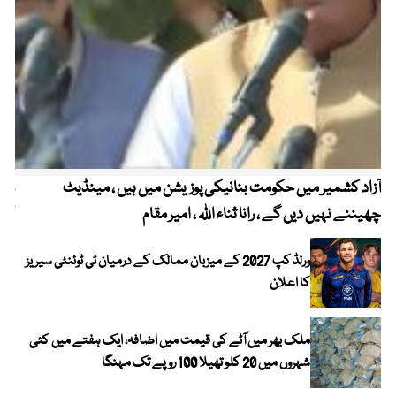
آزاد کشمیر میں حکومت بنانیکی پوزیشن میں ہیں ، مینڈیٹ
عوا
چھیننے نہیں دیں گے ، رانا ثناء اللہ ، امیر مقام
کم
ورلڈ کپ 2027 کے میزبان ممالک کے درمیان ٹی ٹوئنٹی سیریز
کا اعلان
ملک بھر میں آٹے کی قیمت میں اضافہ، ایک ہفتے میں کئی
شہروں میں 20 کلو تھیلا 100 روپے تک مہنگا