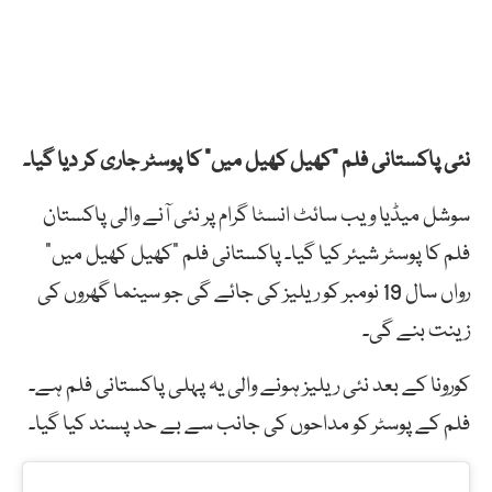
نئی پاکستانی فلم “کھیل کھیل میں” کا پوسٹر جاری کر دیا گیا۔
سوشل میڈیا ویب سائٹ انسٹا گرام پر نئی آنے والی پاکستان
فلم کا پوسٹر شیئر کیا گیا۔ پاکستانی فلم “کھیل کھیل میں”
رواں سال 19 نومبر کو ریلیز کی جائے گی جو سینما گھروں کی
زینت بنے گی۔
کورونا کے بعد نئی ریلیز ہونے والی یہ پہلی پاکستانی فلم ہے۔
فلم کے پوسٹر کو مداحوں کی جانب سے بے حد پسند کیا گیا۔