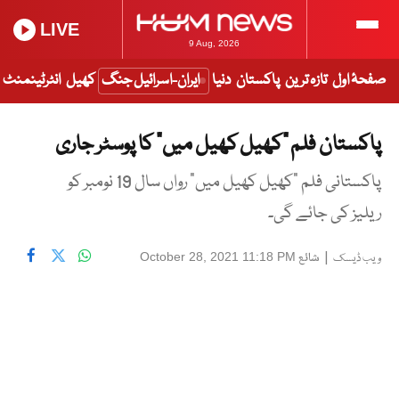
LIVE
9 Aug, 2026
صفحۂ اول
تازہ ترین
پاکستان
دنیا
ایران-اسرائیل جنگ
کھیل
انٹرٹینمنٹ
پاکستان فلم “کھیل کھیل میں” کا پوسٹر جاری
پاکستانی فلم "کھیل کھیل میں" رواں سال 19 نومبر کو
ریلیز کی جائے گی۔
|
شائع
October 28, 2021 11:18 PM
ویب ڈیسک