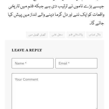
جیسے بڑے ناموں نے ترتیب دی ہے جبکہ فلم میں تاریخی
واقعات کو ایک نئے اور دل گرما دینے والے انداز میں پیش کیا
جائے گا۔
بلال عباس
پاکستانی فلم
سجل علی
کھیل کھیل میں
LEAVE A REPLY