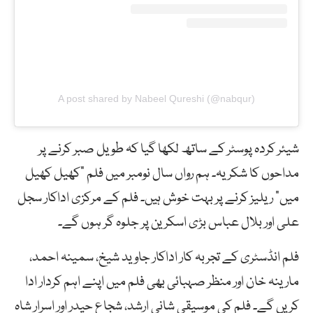
A post shared by Nabeel Qureshi (@nabqur)
شیئر کردہ پوسٹر کے ساتھ لکھا گیا کہ طویل صبر کرنے پر
مداحوں کا شکریہ۔ ہم رواں سال نومبر میں فلم “کھیل کھیل
میں” ریلیز کرنے پر بہت خوش ہیں۔ فلم کے مرکزی اداکار سجل
علی اور بلال عباس بڑی اسکرین پر جلوہ گر ہوں گے۔
فلم انڈسٹری کے تجربہ کار اداکار جاوید شیخ، سمینہ احمد،
مارینہ خان اور منظر صہبائی بھی فلم میں اپنے اہم کردار ادا
کریں گے۔ فلم کی موسیقی شانی ارشد، شجاع حیدر اور اسرار شاہ