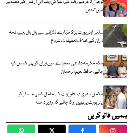
نوجوان تاجر میر رضا کے اغوا کی ایف آئی آر قتل کے مقدمے
میں تبدیل
سڈنی ایئرپورٹ پر 2 طیارے ٹکرانے سے بال بال بچے، ذمہ
داران کے خلاف تحقیقات شروع
مکہ مکرمہ دفاعی معاہدے میں ایران کو بھی شامل کیا
جائے، حافظ نعیم الرحمان
مکمل سفری دستاویزات کے حامل کسی مسافر کو
ایئرپورٹ پر نہیں روکا جائے گا، وزیر داخلہ
ہمیں فالو کریں