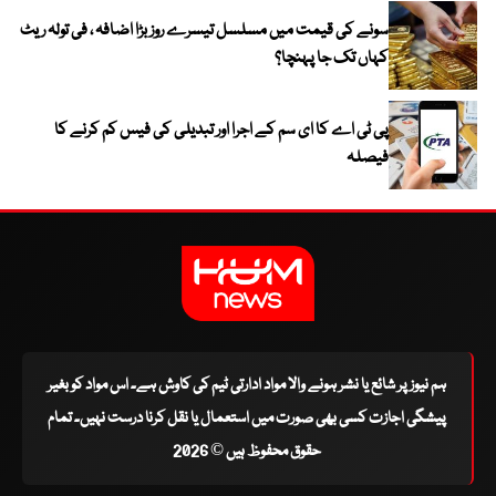
سونے کی قیمت میں مسلسل تیسرے روز بڑا اضافہ ، فی تولہ ریٹ
کہاں تک جا پہنچا؟
پی ٹی اے کا ای سم کے اجرا اور تبدیلی کی فیس کم کرنے کا
فیصلہ
ہم نیوز پر شائع یا نشر ہونے والا مواد ادارتی ٹیم کی کاوش ہے۔ اس مواد کو بغیر
پیشگی اجازت کسی بھی صورت میں استعمال یا نقل کرنا درست نہیں۔ تمام
حقوق محفوظ ہیں © 2026