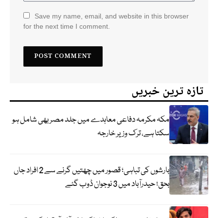
Save my name, email, and website in this browser
for the next time I comment.
تازہ ترین خبریں
مکہ مکرمہ دفاعی معاہدے میں جلد مصر بھی شامل ہو
سکتا ہے، ترک وزیر خارجہ
بارشوں کی تباہی؛ قصور میں چھتیں گرنے سے 2 افراد جاں
بحق؛ حیدرآباد میں 3 نوجوان ڈوب گئے