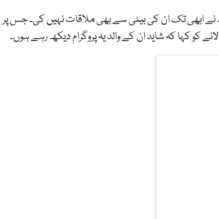
لد نے ابھی تک ان کی بیٹی سے بھی ملاقات نہیں کی۔ جس پر
ے کو کہا کہ شاید ان کے والد یہ پروگرام دیکھ رہے ہوں۔