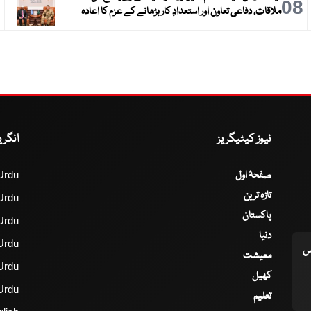
9
08
ملاقات، دفاعی تعاون اور استعدادِ کار بڑھانے کے عزم کا اعادہ
نیوز کیٹیگریز
انگر
صفحۂ اول
Urdu
تازہ ترین
Urdu
پاکستان
Urdu
دنیا
Urdu
اس
معیشت
Urdu
کھیل
Urdu
تعلیم