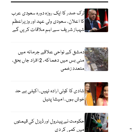
ترک صدر کا ایک روزہ دورہ سعودی عرب
کا اعلان، سعودی ولی عہد اور وزیراعظم
شہباز شریف سے اہم ملاقات کریں گے
دمشق کے نواحی علاقے جرمانہ میں
منی بس میں دھماکہ، 2 افراد جاں بحق،
متعدد زخمی
شادی کا کوئی ارادہ نہیں، اکیلی بے حد
خوش ہوں، امیشا پٹیل
حکومت نے پیٹرول اور ڈیزل کی قیمتوں
میں کمی کر دی