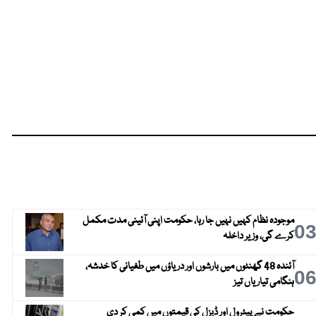
موجودہ نظام کہیں نہیں جا رہا، حکومت اپنی آئینی مدت مکمل
0
کرے گی، وزیر داخلہ
آئندہ 48 گھنٹوں میں بارشوں اور دریاؤں میں طغیانی کا خدشہ،
0
ہنگامی تیاریاں تیز
حکومت نے پیٹرول اور ڈیزل کی قیمتوں میں کمی کر دی