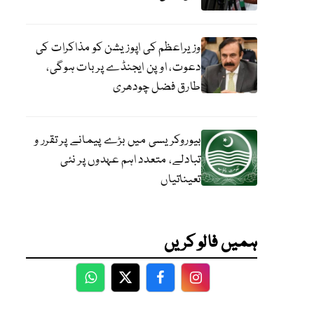
وزیراعظم کی اپوزیشن کو مذاکرات کی
دعوت، اوپن ایجنڈے پر بات ہوگی،
طارق فضل چودھری
بیوروکریسی میں بڑے پیمانے پر تقرر و
تبادلے، متعدد اہم عہدوں پر نئی
تعیناتیاں
ہمیں فالو کریں
WhatsApp
Twitter
Facebook
Facebook