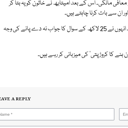
معافی مانگی۔ اس کے بعد امیتابھ نے خاتون کو یہ بتا کر
ور ان سے بات کرنا چاہتے ہیں۔
بھاگیاشری نے پروگرام میں ساڑھے 12 لاکھ روپے جیتے۔ انہوں نے 25 لاکھ کے سوال کا جواب نہ دے پانے کی وجہ
EAVE A REPLY