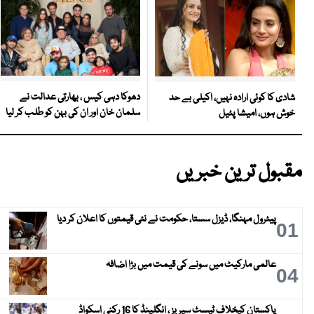
دھوکا دہی کیس ، بھارتی عدالت نے
شادی کا کوئی ارادہ نہیں، اکیلی بے حد
سلمان خان اور ان کی بہن کو طلب کر لیا
خوش ہوں، امیشا پٹیل
مقبول ترین خبریں
پیٹرول مہنگا، ڈیزل سستا، حکومت نے نئی قیمتوں کا اعلان کر دیا
01
عالمی مارکیٹ میں سونے کی قیمت میں بڑا اضافہ
04
پاکستان کیخلاف ٹیسٹ سیریز ، انگلینڈ کا 16 رکنی اسکواڈ