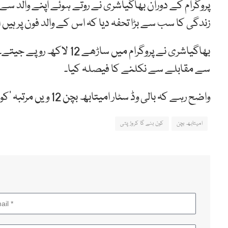
پروگرام کے دوران بھاگیاشری نے روتے ہوئے اپنے والد سے 
زندگی کا سب سے بڑا تحفہ دیا کہ اس کے والد فون پر ہیں ا
سے مقابلے سے نکلنے کا فیصلہ کیا۔
واضح رہے کہ بالی وڈ سٹار امیتابھ بچن 12 ویں مرتبہ ’کون بنے کا کروڑ پتی‘ کی میزبانی کر رہے ہیں۔
امیتابھ بچن
کون بنے گا کروڑ پتی