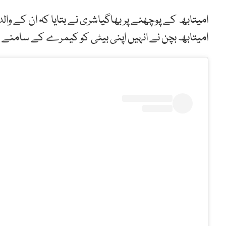
امیتابھ کے پوچھنے پر بھاگیاشری نے بتایا کہ ان کے وا
امیتابھ بچن نے انہیں اپنی بیٹی کو کیمرے کے سامنے لان