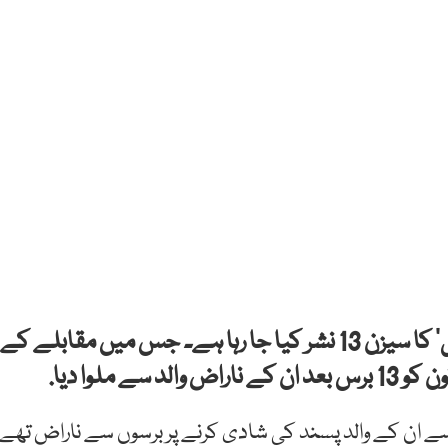
بھارت کے مقبول ترین گیم شو ’کون بنے گا کروڑ پتی‘ کا سیزن 13 نشر کیا جا رہا ہے۔ جس میں مقابلے کے
ملوا دیا.
سے ان کے والد پسند کی شادی کرنے پر برسوں سے ناراض تھے۔