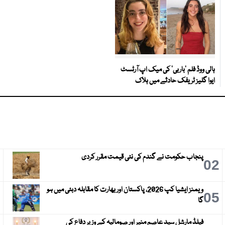
ہالی ووڈ فلم ’باربی‘ کی میک اپ آرٹسٹ
ایوا گلیز ٹریفک حادثے میں ہلاک
پنجاب حکومت نے گندم کی نئی قیمت مقرر کردی
3
02
ویمنز ایشیا کپ 2026، پاکستان اور بھارت کا مقابلہ دبئی میں ہو
6
05
گا
فیلڈ مارشل سید عاصم منیر اور صومالیہ کے وزیر دفاع کی