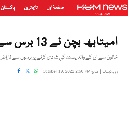
صفحۂ اول
تازہ ترین
پاکستان
7 Aug, 2026
امیتابھ بچن نے 13 برس سے دور بیٹی کو باپ سے ملوا دیا
خاتون سے ان کے والد پسند کی شادی کرنے پر برسوں سے ناراض
|
شائع
October 19, 2021 2:58 PM
ویب ڈیسک