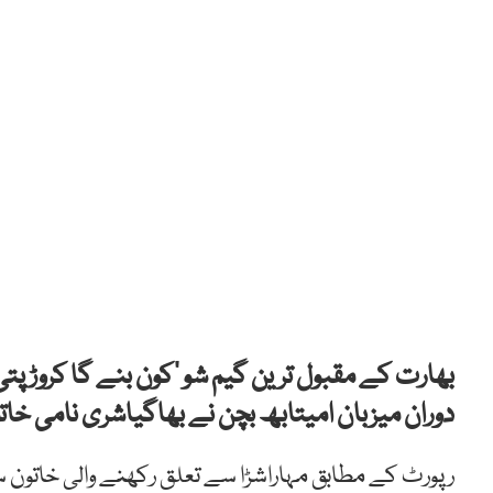
دوران میزبان امیتابھ بچن نے بھاگیاشری نامی خاتون کو 13 برس بعد ان کے ناراض والد سے 
رپورٹ کے مطابق مہاراشڑا سے تعلق رکھنے والی خاتون 