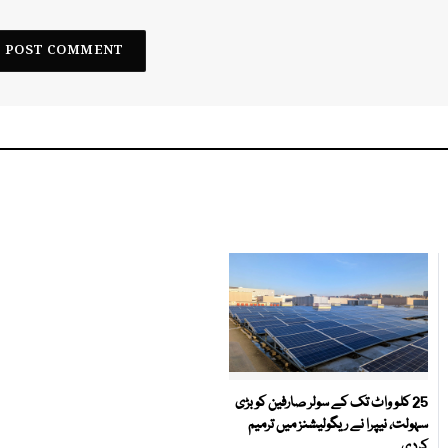
25 کلو واٹ تک کے سولر صارفین کو بڑی
سہولت، نیپرا نے ریگولیشنز میں ترمیم
کردی