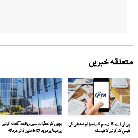
متعلقہ خبریں
بچوں کو خطرات سے بروقت آگاہ نہ کرنے
پی ٹی اے کا ای سم کے اجرا اور تبدیلی کی
پر میٹا پر مزید 567 ملین ڈالر جرمانہ
فیس کم کرنے کا فیصلہ