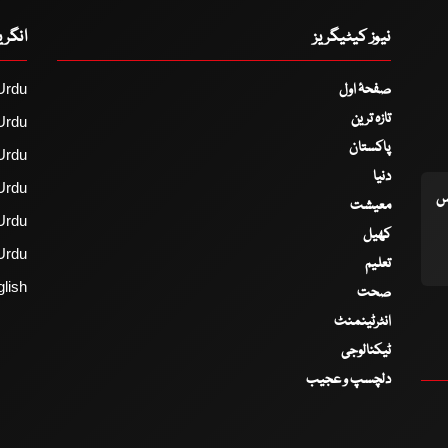
نیوز کیٹیگریز
انگر
صفحۂ اول
Urdu
تازہ ترین
Urdu
پاکستان
Urdu
دنیا
Urdu
اس
معیشت
Urdu
کھیل
Urdu
تعلیم
lish
صحت
انٹرٹینمنٹ
ٹیکنالوجی
دلچسپ و عجیب