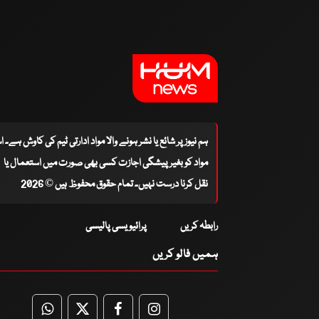
ہم نیوز پر شائع یا نشر ہونے والا مواد ادارتی ٹیم کی کاوش ہے۔ 
مواد کو بغیر پیشگی اجازت کسی بھی صورت میں استعمال یا
نقل کرنا درست نہیں۔ تمام حقوق محفوظ ہیں © 2026
رابطہ کریں
پرائیویسی پالیسی
ہمیں فالو کریں