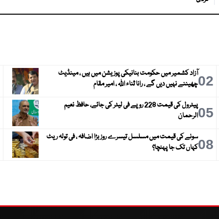
آزاد کشمیر میں حکومت بنانیکی پوزیشن میں ہیں ، مینڈیٹ
3
02
چھیننے نہیں دیں گے ، رانا ثناء اللہ ، امیر مقام
پیٹرول کی قیمت 228 روپے فی لیٹر کی جائے، حافظ نعیم
6
05
الرحمان
سونے کی قیمت میں مسلسل تیسرے روز بڑا اضافہ ، فی تولہ ریٹ
9
08
کہاں تک جا پہنچا؟