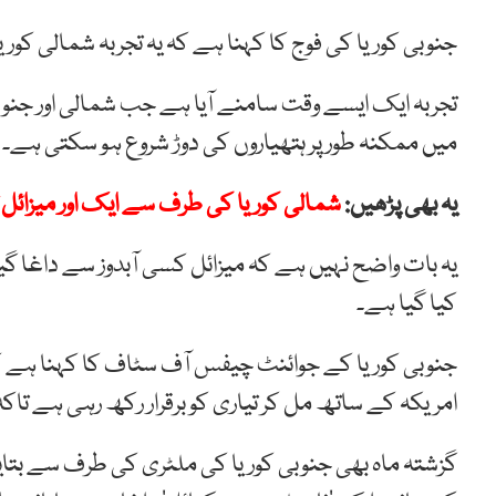
جنوبی کوریا کی فوج کا کہنا ہے کہ یہ تجربہ شمالی ک
تجربہ ایک ایسے وقت سامنے آیا ہے جب شمالی اور جنو
میں ممکنہ طور پر ہتھیاروں کی دوڑ شروع ہو سکتی ہے۔
یہ بھی پڑھیں:
شمالی کوریا کی طرف سے ایک اور میزائل 
یہ بات واضح نہیں ہے کہ میزائل کسی آبدوز سے داغا گ
کیا گیا ہے۔
جنوبی کوریا کے جوائنٹ چیفس آف سٹاف کا کہنا ہے کہ
امریکہ کے ساتھ مل کر تیاری کو برقرار رکھ رہی ہے تاکہ
گزشتہ ماہ بھی جنوبی کوریا کی ملٹری کی طرف سے بتای