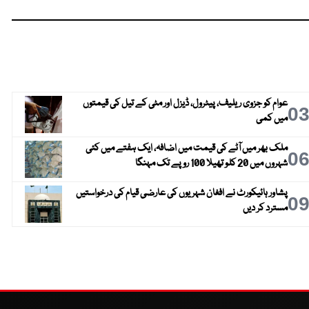
عوام کو جزوی ریلیف، پیٹرول، ڈیزل اور مٹی کے تیل کی قیمتوں
0
میں کمی
ملک بھر میں آٹے کی قیمت میں اضافہ، ایک ہفتے میں کئی
0
شہروں میں 20 کلو تھیلا 100 روپے تک مہنگا
پشاور ہائیکورٹ نے افغان شہریوں کی عارضی قیام کی درخواستیں
0
مسترد کر دیں