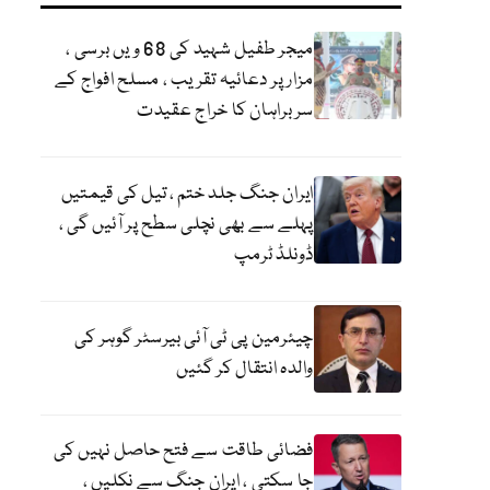
میجر طفیل شہید کی 68 ویں برسی ،
مزار پر دعائیہ تقریب ، مسلح افواج کے
سربراہان کا خراج عقیدت
ایران جنگ جلد ختم ، تیل کی قیمتیں
پہلے سے بھی نچلی سطح پر آئیں گی ،
ڈونلڈ ٹرمپ
چیئرمین پی ٹی آئی بیرسٹر گوہر کی
والدہ انتقال کر گئیں
فضائی طاقت سے فتح حاصل نہیں کی
جا سکتی ، ایران جنگ سے نکلیں ،