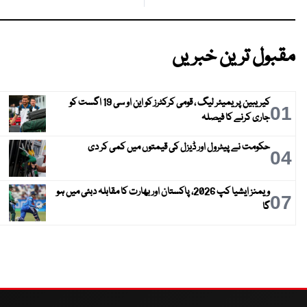
مقبول ترین خبریں
کیریبین پریمیئر لیگ ، قومی کرکٹرز کو این او سی 19 اگست کو
01
جاری کرنے کا فیصلہ
حکومت نے پیٹرول اور ڈیزل کی قیمتوں میں کمی کر دی
04
ویمنز ایشیا کپ 2026، پاکستان اور بھارت کا مقابلہ دبئی میں ہو
07
گا