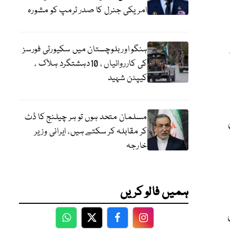
امریکی جنرل کا صدر ٹرمپ کو مشورہ
ہنگو اور بلوچستان میں سکیورٹی فورسز
کی کارروائیاں ، 10دہشتگرد ہلاک ،
کیپٹن شہید
مسلمان متحد ہوں تو ہر چیلنج کا ڈٹ
کر مقابلہ کر سکتے ہیں، ایرانی وزیر
خارجہ
ہمیں فالو کریں
WhatsApp
Twitter
Facebook
Facebook