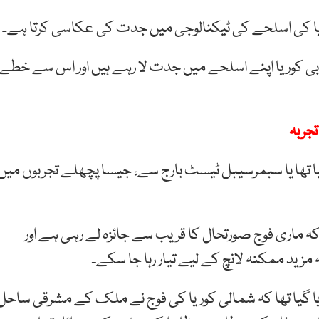
وریا کی اسلحے کی ٹیکنالوجی میں جدت کی عکاسی کرتا ہے۔
بی کوریا اپنے اسلحے میں جدت لا رہے ہیں اور اس سے خطے
تجربہ
یا تھا یا سبمرسیبل ٹیسٹ بارج سے، جیسا پچھلے تجربوں میں
 ماری فوج صورتحال کا قریب سے جائزہ لے رہی ہے اور
 مزید ممکنہ لانچ کے لیے تیار رہا جا سکے۔
ا گیا تھا کہ شمالی کوریا کی فوج نے ملک کے مشرقی ساحل