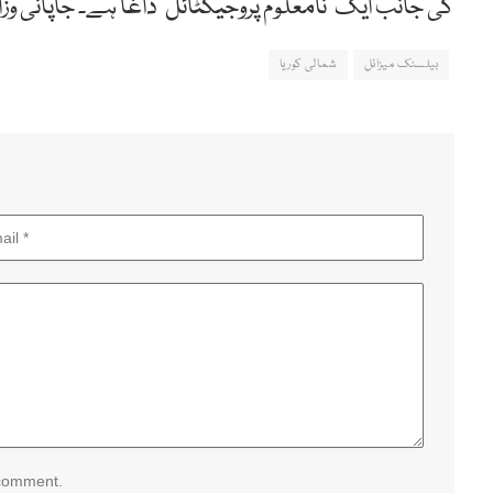
کی جانب ایک ’نامعلوم پروجیکٹائل‘ داغا ہے۔ جاپانی وز
بیلسٹک میزائل
شمالی کوریا
 comment.