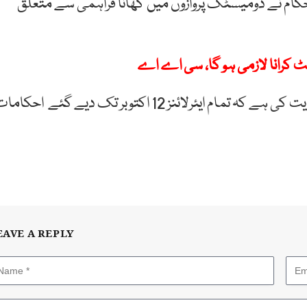
م نے ڈومیسٹک پروازوں میں کھانا فراہمی سے متعلق
ہم نیوز کے مطابق سی اے اے حکام نے واضح طور پر ہدایت کی ہے کہ تمام ایئرلائنز 12 اکتوبر تک دیے گئے احکا
EAVE A REPLY