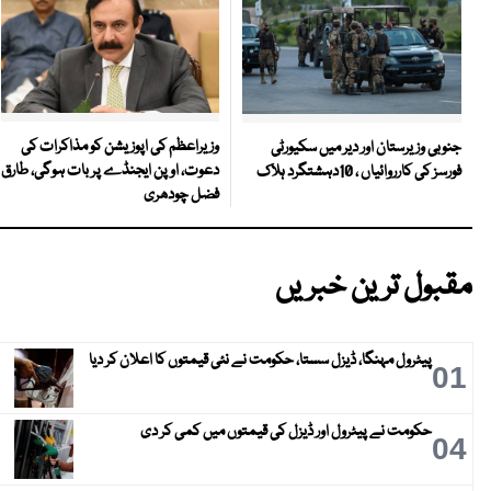
وزیراعظم کی اپوزیشن کو مذاکرات کی
جنوبی وزیرستان اور دیر میں سکیورٹی
دعوت، اوپن ایجنڈے پر بات ہوگی، طارق
فورسز کی کارروائیاں ، 10دہشتگرد ہلاک
فضل چودھری
مقبول ترین خبریں
پیٹرول مہنگا، ڈیزل سستا، حکومت نے نئی قیمتوں کا اعلان کر دیا
01
حکومت نے پیٹرول اور ڈیزل کی قیمتوں میں کمی کر دی
04