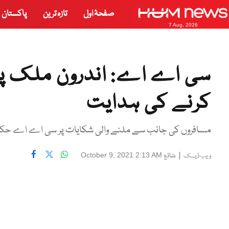
صفحۂ اول
تازہ ترین
پاکستان
7 Aug, 2026
سی اے اے: اندرون ملک پروا
کرنے کی ہدایت
مسافروں کی جانب سے ملنے والی شکایات پر سی اے اے حکام 
|
شائع
October 9, 2021 2:13 AM
ویب ڈیسک