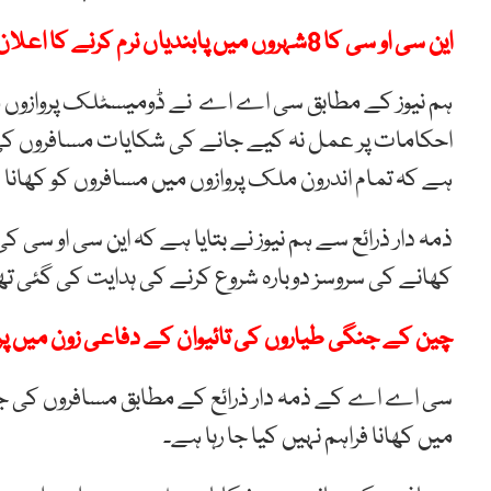
این سی او سی کا 8شہروں میں پابندیاں نرم کرنے کا اعلان
ہم نیوز کے مطابق سی اے اے نے ڈومیسٹلک پروازوں می
احکامات پر عمل نہ کیے جانے کی شکایات مسافروں ک
ہے کہ تمام اندرون ملک پروازوں میں مسافروں کو کھانا ل
ذمہ دار ذرائع سے ہم نیوز نے بتایا ہے کہ این سی او سی 
کھانے کی سروسز دوبارہ شروع کرنے کی ہدایت کی گئی تھ
چین کے جنگی طیاروں کی تائیوان کے دفاعی زون میں پر
سی اے اے کے ذمہ دار ذرائع کے مطابق مسافروں کی ج
میں کھانا فراہم نہیں کیا جا رہا ہے۔