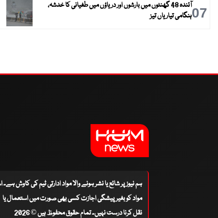
آئندہ 48 گھنٹوں میں بارشوں اور دریاؤں میں طغیانی کا خدشہ،
07
ہنگامی تیاریاں تیز
ہم نیوز پر شائع یا نشر ہونے والا مواد ادارتی ٹیم کی کاوش ہے۔ 
مواد کو بغیر پیشگی اجازت کسی بھی صورت میں استعمال یا
نقل کرنا درست نہیں۔ تمام حقوق محفوظ ہیں © 2026