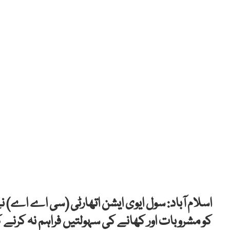
اسلام آباد: سول ایوی ایشن اتھارٹی (سی اے اے) 
کو مشروبات اور کھانے کی سہولتیں فراہم نہ کرنے