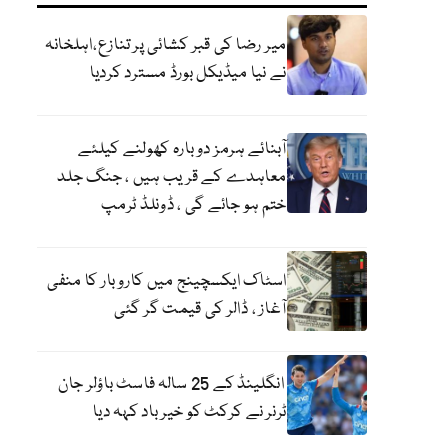
میر رضا کی قبر کشائی پر تنازع،اہلخانہ
نے نیا میڈیکل بورڈ مسترد کردیا
آبنائے ہرمز دوبارہ کھولنے کیلئے
معاہدے کے قریب ہیں ، جنگ جلد
ختم ہو جائے گی ، ڈونلڈ ٹرمپ
اسٹاک ایکسچینج میں کاروبار کا منفی
آغاز ، ڈالر کی قیمت گر گئی
انگلینڈ کے 25 سالہ فاسٹ باؤلر جان
ٹرنر نے کرکٹ کو خیر باد کہہ دیا