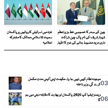
چین کے صدر کا خصوصی خط وزیراعظم
غزہ میں اسرائیلی کارروائیوں پر پاکستان
شہباز شریف کے نام، پاک چین شراکت
سمیت 8 اسلامی ممالک کا مشترکہ
داری مزید مضبوط بنانے کے عزم کا اظہار
اعلامیہ
موجودہ نظام کہیں نہیں جا رہا، حکومت اپنی آئینی مدت مکمل
0
کرے گی، وزیر داخلہ
ویمنز ایشیا کپ 2026، پاکستان اور بھارت کا مقابلہ دبئی میں ہو
0
گا