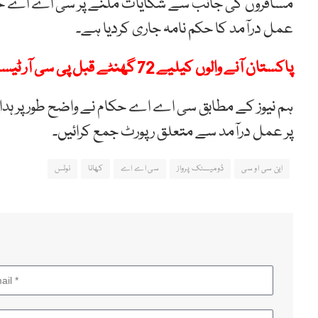
مسافروں کی جانب سے شکایات ملنے پر سی اے اے حکا
عمل درآمد کا حکم نامہ جاری کردیا ہے۔
پاکستان آنے والوں کیلیے 72 گھنٹے قبل پی سی آر ٹیسٹ کرانا لازمی ہو گا، سی اے اے
پر عمل درآمد سے متعلق رپورٹ جمع کرائیں۔
این سی او سی
ڈومیسٹک پرواز
سی اے اے
کھانا
نوٹس