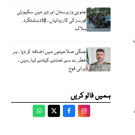
جنوبی وزیرستان اور دیر میں سکیورٹی
فورسز کی کارروائیاں ، 10دہشتگرد
ہلاک
جنگی صلاحیتوں میں اضافہ کر دیا ، ہر
خطرے سے نمٹنے کیلئے تیار ہیں ،
ایرانی فوج
ہمیں فالو کریں
WhatsApp
Twitter
Facebook
Facebook