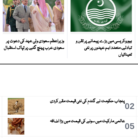
بیوروکریسی میں بڑے پیمانے پر تقرر و
وزیراعظم سعودی ولی عہد کی دعوت پر
تبادلے، متعدد اہم عہدوں پر نئی
سعودی عرب پہنچ گئے، پر تپاک استقبال
تعیناتیاں
پنجاب حکومت نے گندم کی نئی قیمت مقرر کردی
3
02
عالمی مارکیٹ میں سونے کی قیمت میں بڑا اضافہ
6
05