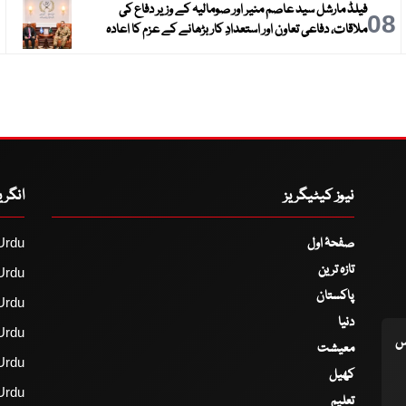
فیلڈ مارشل سید عاصم منیر اور صومالیہ کے وزیر دفاع کی
9
08
ملاقات، دفاعی تعاون اور استعدادِ کار بڑھانے کے عزم کا اعادہ
نیوز کیٹیگریز
انگر
صفحۂ اول
Urdu
تازہ ترین
Urdu
پاکستان
Urdu
دنیا
Urdu
اس
معیشت
Urdu
کھیل
Urdu
تعلیم