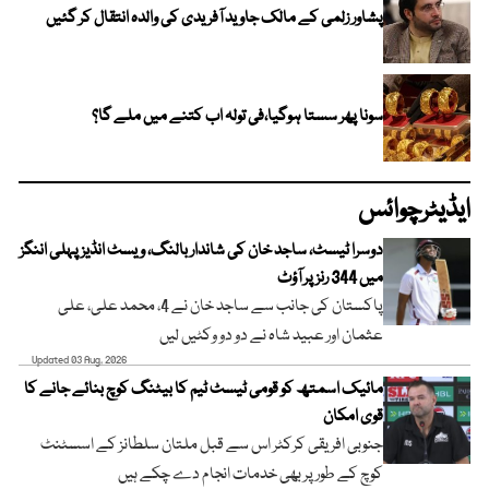
پشاور زلمی کے مالک جاوید آفریدی کی والدہ انتقال کر گئیں
سونا پھر سستا ہوگیا،فی تولہ اب کتنے میں ملے گا؟
ایڈیٹرچوائس
دوسرا ٹیسٹ، ساجد خان کی شاندار بالنگ، ویسٹ انڈیز پہلی اننگز
میں 344 رنز پر آؤٹ
پاکستان کی جانب سے ساجد خان نے 4، محمد علی، علی
عثمان اور عبید شاہ نے دو دو وکٹیں لیں
Updated 03 Aug, 2026
مائیک اسمتھ کو قومی ٹیسٹ ٹیم کا بیٹنگ کوچ بنائے جانے کا
قوی امکان
جنوبی افریقی کرکٹر اس سے قبل ملتان سلطانز کے اسسٹنٹ
کوچ کے طور پر بھی خدمات انجام دے چکے ہیں