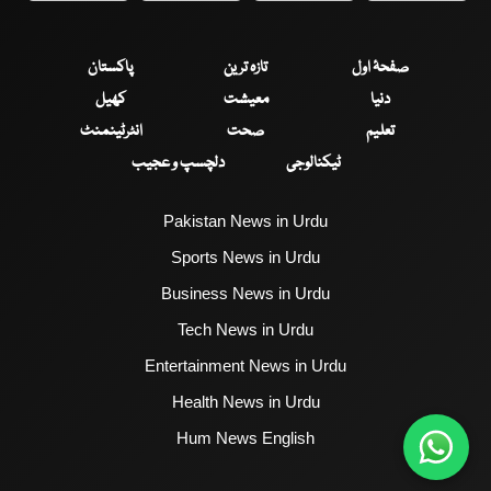
صفحۂ اول
تازہ ترین
پاکستان
دنیا
معیشت
کھیل
تعلیم
صحت
انٹرٹینمنٹ
ٹیکنالوجی
دلچسپ و عجیب
Pakistan News in Urdu
Sports News in Urdu
Business News in Urdu
Tech News in Urdu
Entertainment News in Urdu
Health News in Urdu
Hum News English