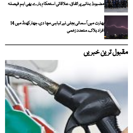
مضبوط بنانے پر اتفاق، علاقائی استحکام بارے بھی اہم فیصلہ
بھارت میں آسمانی بجلی نے تباہی مچا دی، جھارکھنڈ میں 14
افراد ہلاک، متعدد زخمی
مقبول ترین خبریں