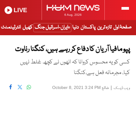
LIVE
6 Aug, 2026
صفحۂ اول
تازہ ترین
پاکستان
دنیا
ایران-اسرائیل جنگ
کھیل
انٹرٹینمنٹ
پپو مافیا آریان کا دفاع کر رہے ہیں، کنگنا رناوت
کسی کو یہ محسوس کروانا کہ انھوں نے کچھ غلط نہیں
کیا، مجرمانہ فعل ہے،کنگنا
|
شائع
October 8, 2021 3:24 PM
ویب ڈیسک