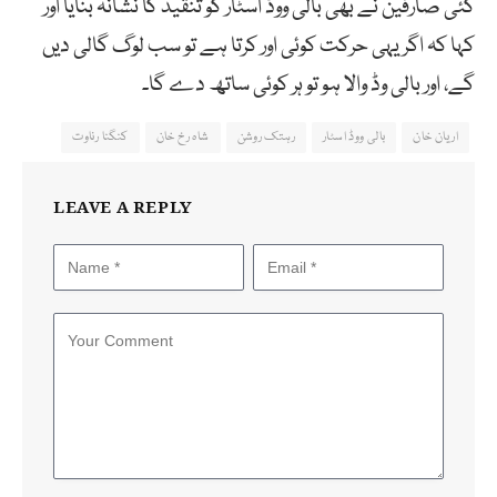
کئی صارفین نے بھی بالی ووڈ اسٹار کو تنقید کا نشانہ بنایا اور
کہا کہ اگر یہی حرکت کوئی اور کرتا ہے تو سب لوگ گالی دیں
گے، اور بالی وڈ والا ہو تو ہر کوئی ساتھ دے گا۔
اریان خان
بالی ووڈ اسٹار
رہتک روشن
شاہ رخ خان
کنگنا رناوت
LEAVE A REPLY