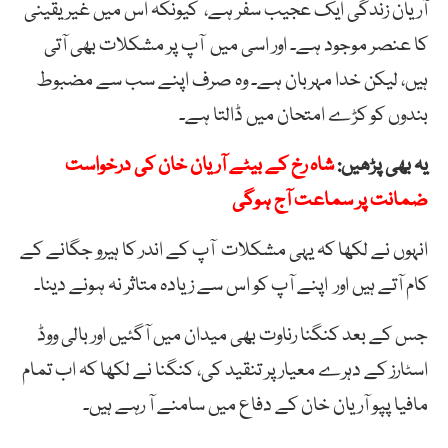
آریان زندگی ایک عجیب سفر ہے، کیونکہ اس میں غیر یقینی
کا عنصر موجود ہے۔ اور اسی میں آپ پر مشکلات بھی آتی
ہیں، لیکن خدا مہربان ہے۔ وہ صرف اپنے سب سے مضبوط
بندوں کو کڑے امتحان میں ڈالتا ہے۔
یہ بھی پڑھیں:
شاہ رخ کے بیٹے آریان خان کی درخواست
ضمانت پر سماعت آج ہوگی
انہوں نے لکھا کہ یہی مشکلات آپ کے اندر کا ہیرو جگانے کے
کام آتے ہیں اور اپنے آپ کو اس سے زیادہ متاثر نہ ہونے دینا۔
جس کے بعد کنگنا رناوت بھی میدان میں آگئیں اور بالی ووڈ
اسٹارز کے دہرے معیار پر تنقید کی، کنگنا نے لکھا کہ اب تمام
مافیا پپو آریان خان کے دفاع میں سامنے آ رہے ہیں۔