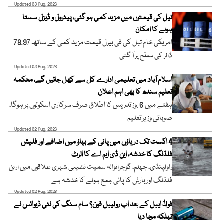
Updated 03 Aug, 2026
تیل کی قیمتوں میں مزید کمی ہو گئی، پیٹرول و ڈیزل سستا
ہونے کا امکان
امریکی خام تیل کی فی بیرل قیمت مزید کمی کے ساتھ 78.97
ڈالر کی سطح پر آ گئی
Updated 03 Aug, 2026
اسلام آباد میں تعلیمی ادارے کل سے کھل جائیں گے، محکمہ
تعلیم سندھ کا بھی اہم اعلان
ہفتے میں 6 روز تدریس کا اطلاق صرف سرکاری اسکولوں پر ہوگا،
صوبائی وزیر تعلیم
Updated 02 Aug, 2026
4 اگست تک دریاؤں میں پانی کے بہاؤ میں اضافے اور فلیش
فلڈنگ کا خدشہ، این ڈی ایم اے کا الرٹ
راولپنڈی، جہلم، گوجرانوالہ سمیت نشیبی شہری علاقوں میں اربن
فلڈنگ اور بارش کا پانی جمع ہونے کا خدشہ ہے
Updated 02 Aug, 2026
فولڈ ایبل کے بعد اب رولیبل فون؟ سام سنگ کی نئی ڈیوائس نے
تہلکہ مچا دیا