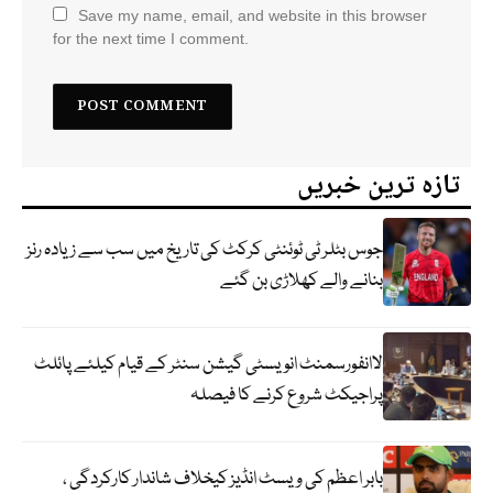
Save my name, email, and website in this browser
for the next time I comment.
تازہ ترین خبریں
جوس بٹلر ٹی ٹوئنٹی کرکٹ کی تاریخ میں سب سے زیادہ رنز
بنانے والے کھلاڑی بن گئے
لاانفورسمنٹ انویسٹی گیشن سنٹر کے قیام کیلئے پائلٹ
پراجیکٹ شروع کرنے کا فیصلہ
بابر اعظم کی ویسٹ انڈیز کیخلاف شاندار کارکردگی ،