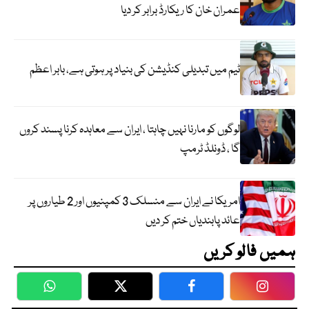
عمران خان کا ریکارڈ برابر کر دیا
ٹیم میں تبدیلی کنڈیشن کی بنیاد پر ہوتی ہے، بابر اعظم
لوگوں کو مارنا نہیں چاہتا ، ایران سے معاہدہ کرنا پسند کروں
گا ، ڈونلڈ ٹرمپ
امریکا نے ایران سے منسلک 3 کمپنیوں اور 2 طیاروں پر
عائد پابندیاں ختم کر دیں
ہمیں فالو کریں
WhatsApp
Twitter
Facebook
Faceboo