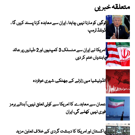
متعلقہ خبریں
لوگوں کو مارنا نہیں چاہتا ، ایران سے معاہدہ کرنا پسند کروں گا ،
ڈونلڈ ٹرمپ
امریکا نے ایران سے منسلک 3 کمپنیوں اور 2 طیاروں پر عائد
پابندیاں ختم کر دیں
انڈونیشیا میں زلزلے کے جھٹکے، شہری خوفزدہ
عمان سے معاہدے کا امریکا سے کوئی تعلق نہیں، آبنائے ہرمز
فوری نہیں کھلے گی، ایران
پاکستان اور امریکا کا دہشت گردی کے خلاف تعاون مزید