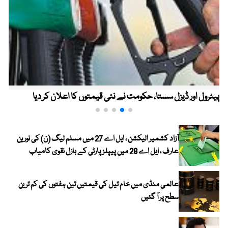
پیٹرول اور ڈیزل سستا، حکومت نے نئی قیمتوں کا اعلان کر دیا
آزاد کشمیر الیکشن ، ایل اے 27 میں مسلم لیگ (ن) کی نورین
عارف ، ایل اے 28 میں پیپلز پارٹی کے بازل نقوی کامیاب
عالمی منڈی میں خام تیل کی قیمتیں تین ہفتوں کی کم ترین
سطح پر آ گئیں