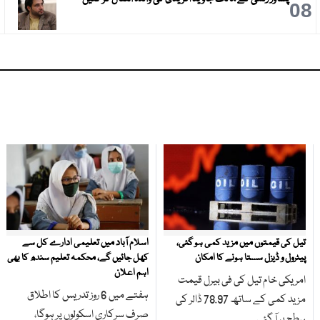
9
08
تیل کی قیمتوں میں مزید کمی ہو گئی،
اسلام آباد میں تعلیمی ادارے کل سے
پیٹرول و ڈیزل سستا ہونے کا امکان
کھل جائیں گے، محکمہ تعلیم سندھ کا بھی
اہم اعلان
امریکی خام تیل کی فی بیرل قیمت
ہفتے میں 6 روز تدریس کا اطلاق
مزید کمی کے ساتھ 78.97 ڈالر کی
صرف سرکاری اسکولوں پر ہوگا،
سطح پر آ گئی