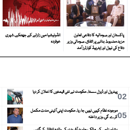
پاکستان اور صومالیہ کا دفاعی تعاون
انڈونیشیا میں زلزلے کے جھٹکے، شہری
مزید مضبوط بنانے پر اتفاق، صومالی وزیر
خوفزدہ
دفاع کی نیول اور ایئرہیڈ کوارٹرز آمد
پیٹرول اور ڈیزل سستا، حکومت نے نئی قیمتوں کا اعلان کر دیا
3
02
موجودہ نظام کہیں نہیں جا رہا، حکومت اپنی آئینی مدت مکمل
6
05
کرے گی، وزیر داخلہ
پشاور زلمی کے مالک جاوید آفریدی کی والدہ انتقال کر گئیں