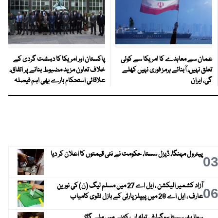
عمان سے معاہدے کا امریکا سے کوئی
پاکستان اور امریکا کا دہشت گردی کے
تعلق نہیں، آبنائے ہرمز فوری نہیں کھلے
خلاف تعاون مزید مضبوط بنانے پر اتفاق،
گی، ایران
علاقائی استحکام بارے بھی اہم فیصلہ
پیٹرول مہنگا، ڈیزل سستا، حکومت نے نئی قیمتوں کا اعلان کر دیا
0
آزاد کشمیر الیکشن ، ایل اے 27 میں مسلم لیگ (ن) کی نورین
0
عارف ، ایل اے 28 میں پیپلز پارٹی کے بازل نقوی کامیاب
سونا پھر سستا ہوگیا،فی تولہ اب کتنے میں ملے گا؟