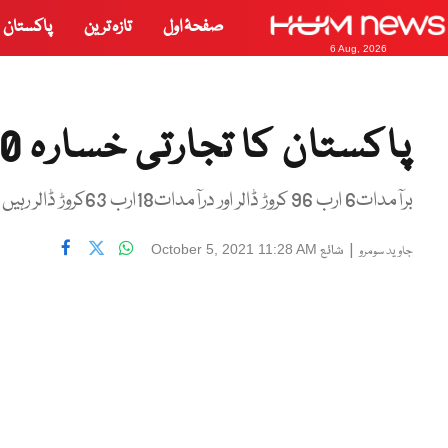
صفحۂ اول
تازہ ترین
پاکستان
6 Aug, 2026
پاکستان کا تجارتی خسارہ 100فیصد سے بڑھ گیا
برآمدات6 ارب 96 کروڑ ڈالر اور درآمدات18ارب 63کروڑ ڈالر رہیں
|
شائع
October 5, 2021 11:28 AM
جاوید سومرو