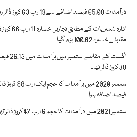
درآمدات 65.08 فیصد اضافے سے18ارب 63کروڑ ڈالر رہیں۔ گذشتہ سال درآمدات 11 ارب 28کروڑ ڈالر تھیں۔
مقابلے خسارہ 100.62 بڑھ گیا۔
38کروڑ ڈالر تھا۔
فیصد اضافہ ہوا۔
ستمبر 2021 میں درآمدات کا حجم 6 ارب 47کروڑ ڈالر تھا۔ ستمبر 2020 میں درآمدات کا حجم 4 ارب 29 کروڑ ڈالر تھا۔