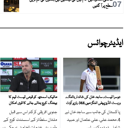
07
سطح پر آ گئیں
ایڈیٹرچوائس
مائیک اسمتھ کو قومی ٹیسٹ ٹیم کا
دوسرا ٹیسٹ، ساجد خان کی شاندار بالنگ،
بیٹنگ کوچ بنائے جانے کا قوی امکان
ویسٹ انڈیز پہلی اننگز میں 344 رنز پر آؤٹ
جنوبی افریقی کرکٹر اس سے قبل
پاکستان کی جانب سے ساجد خان نے
ملتان سلطانز کے اسسٹنٹ کوچ کے
4، محمد علی، علی عثمان اور عبید
طور پر بھی خدمات انجام دے چکے ہیں
شاہ نے دو دو وکٹیں لیں