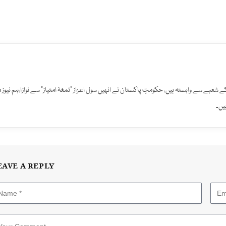
افت کے شعبے سے وابستہ ہیں، حکومتِ پاکستان نے انہیں سول اعزاز "تمغۂ امتیاز" سے نوازا،ہم نیوز 
یں۔
EAVE A REPLY