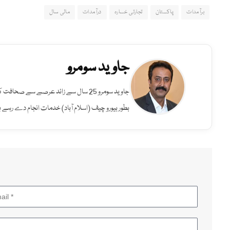
برآمدات
پاکستان
تجارتی خسارہ
درآمدات
مالی سال
جاوید سومرو
جاوید سومرو 25 سال سے زائد عرصے سے صح
بطور بیورو چیف (اسلام آباد) خدمات انجام دے رہے ہ