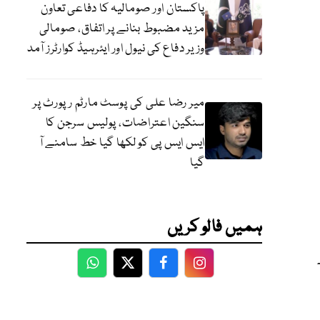
پاکستان اور صومالیہ کا دفاعی تعاون
مزید مضبوط بنانے پر اتفاق، صومالی
وزیر دفاع کی نیول اور ایئرہیڈ کوارٹرز آمد
میر رضا علی کی پوسٹ مارٹم رپورٹ پر
سنگین اعتراضات، پولیس سرجن کا
ایس ایس پی کو لکھا گیا خط سامنے آ
گیا
ہمیں فالو کریں
WhatsApp
Twitter
Facebook
Facebook