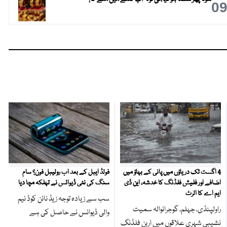
0
4 اگست تک دریاؤں میں پانی کے بہاؤ میں
فولڈ ایبل کے بعد اب رولیبل فون؟ سام
اضافے اور فلیش فلڈنگ کا خدشہ، این ڈی
سنگ کی نئی ڈیوائس نے تہلکہ مچا دیا
ایم اے کا الرٹ
سب سے زیادہ توجہ زیڈ نائن کوڈ نیم
راولپنڈی، جہلم، گوجرانوالہ سمیت
والی ڈیوائس نے حاصل کی ہے
نشیبی شہری علاقوں میں اربن فلڈنگ