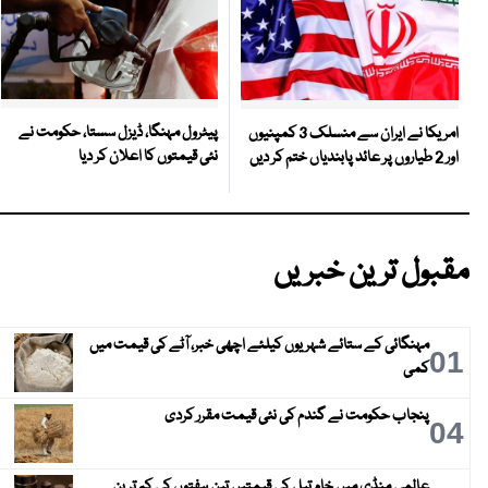
پیٹرول مہنگا، ڈیزل سستا، حکومت نے
امریکا نے ایران سے منسلک 3 کمپنیوں
نئی قیمتوں کا اعلان کر دیا
اور 2 طیاروں پر عائد پابندیاں ختم کر دیں
مقبول ترین خبریں
مہنگائی کے ستائے شہریوں کیلئے اچھی خبر، آٹے کی قیمت میں
01
کمی
پنجاب حکومت نے گندم کی نئی قیمت مقرر کردی
04
عالمی منڈی میں خام تیل کی قیمتیں تین ہفتوں کی کم ترین