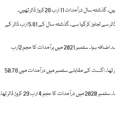
ادارہ شماریات کے مطابق تجارتی خسارہ 11 ارب 66کروڑ ڈالر سے تجاوز کرگیا ہے۔ گذشتہ سال کے 5.81 ارب ڈالر کے
اگست کے مقابلے ستمبر میں برآمدات میں 26.13 فیصد اضافہ ہوا۔ ستمبر 2021 میں برآمدات کا حجم 2ارب
ستمبر 2020 میں برآمدات کا حجم ایک ارب 88 کروڑ ڈالر تھا۔ اگست کے مقابلے ستمبر میں درآمدات میں 50.78