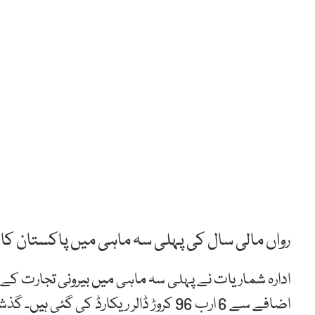
رواں مالی سال کی پہلی سہ ماہی میں پاکستان کا تجارتی خسارہ 100فی
اضافے سے 6 ارب 96 کروڑ ڈالر ریکارڈ کی گئی ہیں۔ گذشتہ سال 5 ارب 47کروڑ ڈالر کی برآمدات تھیں۔