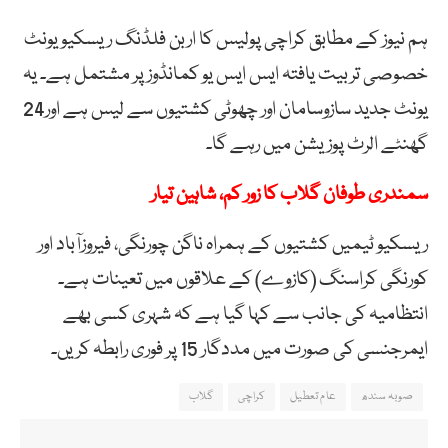
ہم نیوز کے مطابق کراچی پولیس کا اربن فلڈنگ ریسکیو یونٹ
خصوصی تربیت یافتہ ایس ایس یو کمانڈوز پر مشتمل ہے۔ یہ
یونٹ جدید سازوسامان اور چھوٹی کشتیوں سے لیس ہے اور24
گھنٹے الرٹ پوزیشن میں رہے گا۔
سمندری طوفان گلاب کا زور کم، شاہین تیار
ریسکیو ٹیمیں کشتیوں کے ہمراہ ناگن چورنگی، فیروزآباد اور
کورنگی کراسنگ (کازوے) کے علاقوں میں تعینات ہے۔
انتظامیہ کی جانب سے کہا گیا ہے کہ شہری کسی بھے
ایمرجنسی کی صورت میں مددگار 15 پر فوری رابطہ کریں۔
صوبہ سندھ
عام تعطیل
کراچی
گلاب