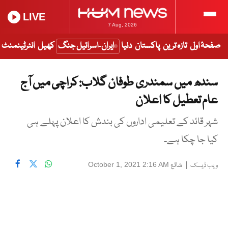
LIVE
7 Aug, 2026
صفحۂ اول
تازہ ترین
پاکستان
دنیا
ایران-اسرائیل جنگ
کھیل
انٹرٹینمنٹ
سندھ میں سمندری طوفان گلاب: کراچی میں آج
عام تعطیل کا اعلان
شہر قائد کے تعلیمی اداروں کی بندش کا اعلان پہلے ہی
کیا جا چکا ہے۔
|
شائع
October 1, 2021 2:16 AM
ویب ڈیسک