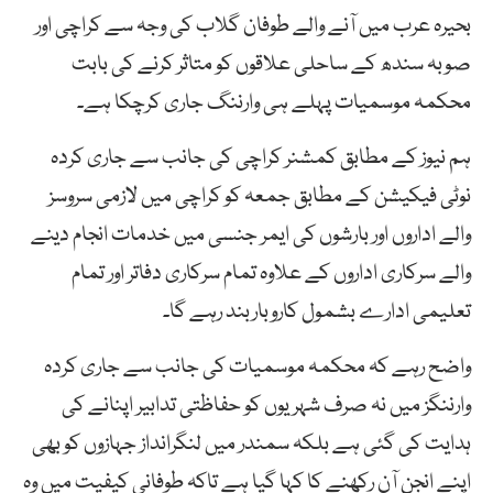
بحیرہ عرب میں آنے والے طوفان گلاب کی وجہ سے کراچی اور
صوبہ سندھ کے ساحلی علاقوں کو متاثر کرنے کی بابت
محکمہ موسمیات پہلے ہی وارننگ جاری کرچکا ہے۔
ہم نیوز کے مطابق کمشنر کراچی کی جانب سے جاری کردہ
نوٹی فیکیشن کے مطابق جمعہ کو کراچی میں لازمی سروسز
والے اداروں اور بارشوں کی ایمر جنسی میں خدمات انجام دینے
والے سرکاری اداروں کے علاوہ تمام سرکاری دفاتر اور تمام
تعلیمی ادارے بشمول کاروباربند رہے گا۔
واضح رہے کہ محکمہ موسمیات کی جانب سے جاری کردہ
وارننگز میں نہ صرف شہریوں کو حفاظتی تدابیر اپنانے کی
ہدایت کی گئی ہے بلکہ سمندر میں لنگرانداز جہازوں کو بھی
اپنے انجن آن رکھنے کا کہا گیا ہے تاکہ طوفانی کیفیت میں وہ