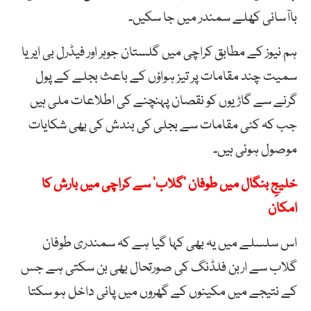
باآسانی کھلے سمندر میں جا سکیں۔
ہم نیوز کے مطابق کراچی میں گلستان جوہر اور فیڈرل بی ایریا
سمیت چند مقامات پر تیز ہواؤں کے باعث بجلے کے پول
گرنے سے گاڑیوں کو نقصان پہنچنے کی اطلاعات ملی ہیں
جب کہ کئی مقامات سے بجلی کی بندش کی بھی شکایات
موصول ہوئی ہیں۔
خلیجِ بنگال میں طوفان ’گلاب‘ سے کراچی میں بارش کا
امکان
اس سلسلے میں یہ بھی کہا گیا ہے کہ سمندری طوفان
گلاب سے اربن فلڈنگ کی صورتحال بھی بن سکتی ہے جس
کے نتیجے میں مکینوں کے گھروں میں پانی داخل ہو سکتا