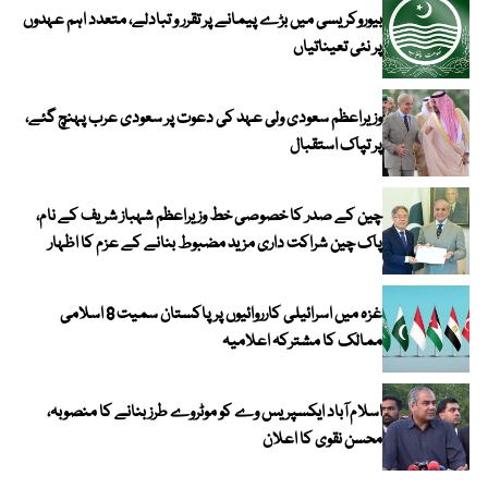
بیوروکریسی میں بڑے پیمانے پر تقرر و تبادلے، متعدد اہم عہدوں
پر نئی تعیناتیاں
وزیراعظم سعودی ولی عہد کی دعوت پر سعودی عرب پہنچ گئے،
پر تپاک استقبال
چین کے صدر کا خصوصی خط وزیراعظم شہباز شریف کے نام،
پاک چین شراکت داری مزید مضبوط بنانے کے عزم کا اظہار
غزہ میں اسرائیلی کارروائیوں پر پاکستان سمیت 8 اسلامی
ممالک کا مشترکہ اعلامیہ
اسلام آباد ایکسپریس وے کو موٹروے طرز بنانے کا منصوبہ،
محسن نقوی کا اعلان