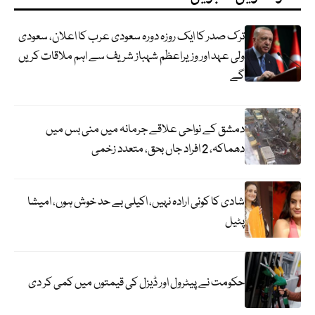
ترک صدر کا ایک روزہ دورہ سعودی عرب کا اعلان، سعودی
ولی عہد اور وزیراعظم شہباز شریف سے اہم ملاقات کریں
گے
دمشق کے نواحی علاقے جرمانہ میں منی بس میں
دھماکہ، 2 افراد جاں بحق، متعدد زخمی
شادی کا کوئی ارادہ نہیں، اکیلی بے حد خوش ہوں، امیشا
پٹیل
حکومت نے پیٹرول اور ڈیزل کی قیمتوں میں کمی کر دی