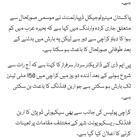
ہے۔
پاکستان میٹرولوجیکل ڈیپارٹمنٹ نے موسمی صورتحال سے
متعلق جاری کردہ وارننگ میں کہا ہے کہ بحیرہ عرب میں کم
ہوا کا دباؤ کراچی سے دور ہے لیکن یہ بارش میں بدلنے کے
بعد طوفانی صورتحال کا باعث ہو سکتا ہے۔
پی ایم ڈی کے ڈائریکٹر سردار سرفراز کا کہنا ہے کہ آج رات سے
شروع ہونے کے بعد آئندہ دو روز میں کراچی میں 150 ملی لیٹرز
تک بارش ہو سکتی ہے جو اربن فلڈنگ کا باعث بن سکتی
ہے۔
کراچی پولیس کی جانب سے بھی سیکیورٹی ڈویژن کا اربن
فلڈنگ ریسکیو یونٹ شہر کے مختلف مقامات پر تعینات
کرنے کا اعلان کیا گیا ہے۔