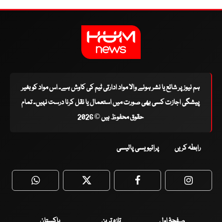
ہم نیوز پر شائع یا نشر ہونے والا مواد ادارتی ٹیم کی کاوش ہے۔ اس مواد کو بغیر
پیشگی اجازت کسی بھی صورت میں استعمال یا نقل کرنا درست نہیں۔ تمام
حقوق محفوظ ہیں © 2026
رابطہ کریں
پرائیویسی پالیسی
WhatsApp
Twitter
Facebook
Faceboo
صفحۂ اول
تازہ ترین
پاکستان