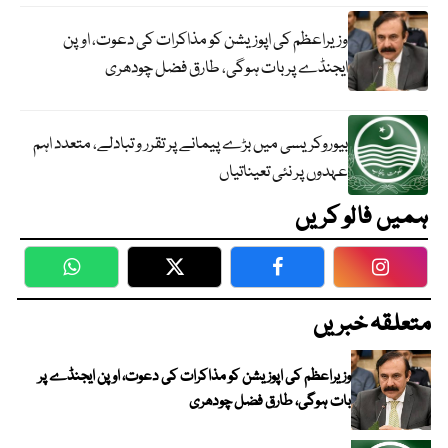
وزیراعظم کی اپوزیشن کو مذاکرات کی دعوت، اوپن
ایجنڈے پر بات ہوگی، طارق فضل چودھری
بیوروکریسی میں بڑے پیمانے پر تقرر و تبادلے، متعدد اہم
عہدوں پر نئی تعیناتیاں
ہمیں فالو کریں
WhatsApp
Twitter
Facebook
Faceboo
متعلقہ خبریں
وزیراعظم کی اپوزیشن کو مذاکرات کی دعوت، اوپن ایجنڈے پر
بات ہوگی، طارق فضل چودھری