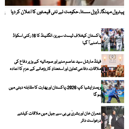
پیٹرول مہنگا، ڈیزل سستا، حکومت نے نئی قیمتوں کا اعلان کر دیا
پنج
پاکستان کیخلاف ٹیسٹ سیریز ، انگلینڈ کا 16 رکنی اسکواڈ
سامنے آ گیا
فیلڈ مارشل سید عاصم منیر اور صومالیہ کے وزیر دفاع کی
ملاقات، دفاعی تعاون اور استعدادِ کار بڑھانے کے عزم کا اعادہ
ویمنز ایشیا کپ 2026، پاکستان اور بھارت کا مقابلہ دبئی میں
ہو گا
عمران خان اور بشریٰ بی بی سے جیل میں ملاقات کیلئے
درخواست دائر