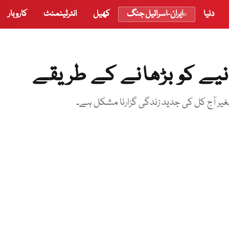
دنیا
ایران-اسرائیل جنگ
کھیل
انٹرٹینمنٹ
کاروبار
انیے کو بڑھانے کے طریقے
بغیر آج کل کی جدید زندگی گزارنا مشکل ہے۔