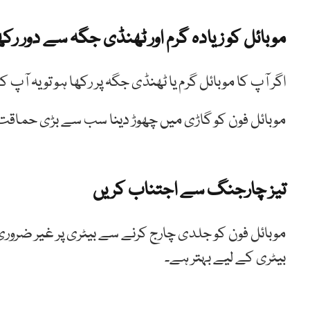
موبائل کو زیادہ گرم اور ٹھنڈی جگہ سے دور رک
اگر آپ کا موبائل گرم یا ٹھنڈی جگہ پر رکھا ہو تو یہ ا
موبائل فون کو گاڑی میں چھوڑ دینا سب سے بڑی حماقت ہ
تیز چارجنگ سے اجتناب کریں
موبائل فون کو جلدی چارج کرنے سے بیٹری پر غیر ضروری دب
بیٹری کے لیے بہتر ہے۔