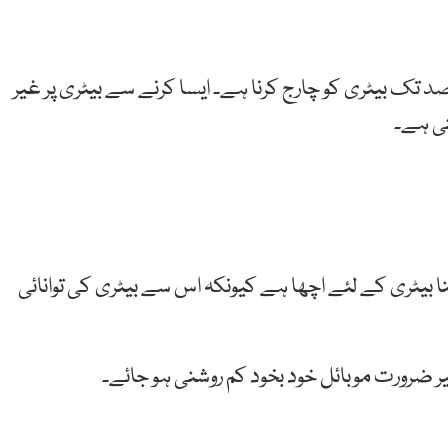
کی صحت کے لئے سب سے موزوں تناسب 50 فیصد تک بیٹری کو چارج کرنا ہے۔ ایسا کرنے سے بیٹری پر غیر
تی ہے۔
ا بیٹری کے لئے اچھا ہے کیونکہ اس سے بیٹری کی توانائی
غیر ضرورت موبائل خود بخود کم روشنی ہو جائے۔