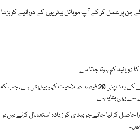
جن پر عمل کر کے آپ موبائل بیٹریوں کے دورانیے کو بڑھا
ا دورانیہ کم ہوتا جاتا ہے۔
ماہرین کے مطابق موبائل کی بیٹری 400 مرتبہ چارج ہونے کے بعد اپنی 20 فیصد صلاحیت کھو بیٹھتی ہے، جب کہ
حاصل کر لیا جائے جو بیٹری کو زیادہ استعمال کرتے ہیں تو
ہیں۔