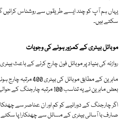
یہاں ہم آپ کو چند ایسے طریقوں سے روشناس کرائیں گے 
سکتے ہیں۔
موبائل بیٹری کے کمزور ہونے کی وجوہات
روازنہ کی بنیاد پر موبائل فون چارج کرنے کے باعث بیٹری ک
بعض ماہرین نے یہ تناسب 100 مرتبہ چارجنگ کے حوالے سے بھی بتایا ہے۔
اگر چارجنگ کے دورانیے کو کم اور ان عناصر سے چھٹکارا 
صارف با آسانی بیٹری کے مسائل سے چھٹکارا پا سکتے 