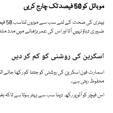
موبائل کو 50 فیصد تک چارج کریں
بیٹری 
ضروری دباؤ نہیں آتا اور اس کی عمر بڑھانے میں مدد مل
اسکرین کی روشنی کو کم کر دیں
اسمارٹ فون اسکرین کی روشنی کو جتنا کم رکھا جائے اتن
محفوظ رہتی ہے۔
اس فیچر کو آٹو پر رکھ دینا سب سے بہتر ہوتا ہے تاکہ ب