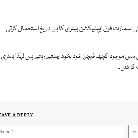
مارٹ فون ایپلیکشن بیٹری کا بے دریغ استعمال کرتی
یں موجود کچھ فیچرز خود بخود چلتے رہتے ہیں لہٰذا بیٹری
کر دیں۔
EAVE A REPLY