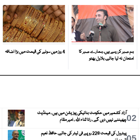
ہم صبر کر رہے ہیں، ہمارے صبر کا
4 روز میں سونے کی قیمت میں بڑا اضافہ
امتحان نہ لیا جائے، بلاول بھٹو
آزاد کشمیر میں حکومت بنانیکی پوزیشن میں ہیں ، مینڈیٹ
3
02
چھیننے نہیں دیں گے ، رانا ثناء اللہ ، امیر مقام
پیٹرول کی قیمت 228 روپے فی لیٹر کی جائے، حافظ نعیم
6
05