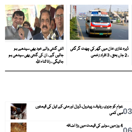
ڈیرہ غازی خان میں گھر کی چھت گر گئی
الٹی گنتی والے خود بھی سیدھے ہو
، 2 جاں بحق ، 3 افراد زخمی
جائیں گے ، ان کی گنتی بھی سیدھی ہو
جائیگی ، رانا ثناء اللہ
عوام کو جزوی ریلیف، پیٹرول، ڈیزل اور مٹی کے تیل کی قیمتوں
0
میں کمی
4 روز میں سونے کی قیمت میں بڑا اضافہ
0