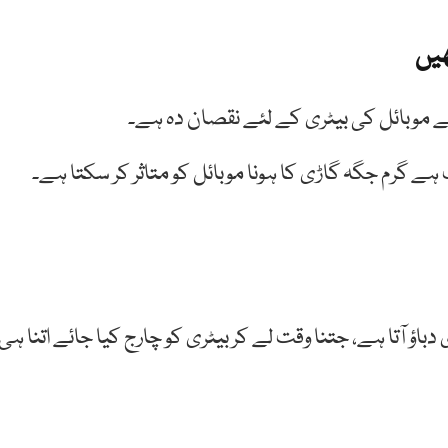
ھیں
ٓپ کے موبائل کی بیٹری کے لئے نقصان دہ ہے۔
ے گرم جگہ گاڑی کا ہونا موبائل کو متاثر کر سکتا ہے۔
اؤ آتا ہے، جتنا وقت لے کر بیٹری کو چارج کیا جائے اتنا ہی