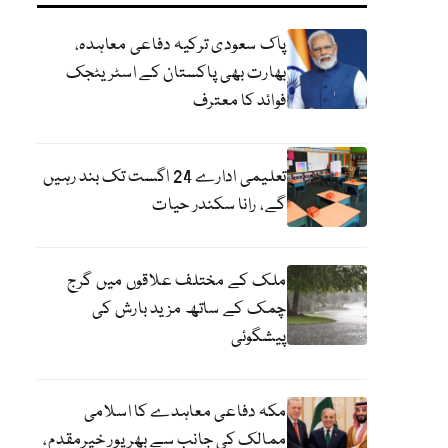
پاک سعودی ترکیہ دفاعی معاہدہ،
بھارت بھی پاکستان کے اسٹریٹجک
فوائد کا معترف
تعلیمی ادارے 24 اگست تک بند رہیں
گے، رانا سکندر حیات
ملک کے مختلف علاقوں میں گرج
چمک کے ساتھ مزید بارش کی
پیشگوئی
مکہ دفاعی معاہدے کا اسلامی
ممالک کی جانب سے بھرپور خیرمقدم،