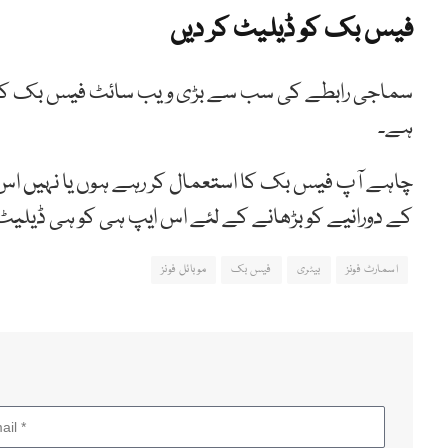
فیس بک کو ڈیلیٹ کر دیں
سماجی رابطے کی سب سے بڑی ویب سائٹ فیس بک کی اس
ہے۔
چاہے آپ فیس بک کا استعمال کر رہے ہوں یا نہیں اس م
کے دورانیے کو بڑھانے کے لئے اس ایپ ہی کو ہی ڈیلیٹ 
اسمارٹ فونز
بیٹری
فیس بک
موبائل فونز