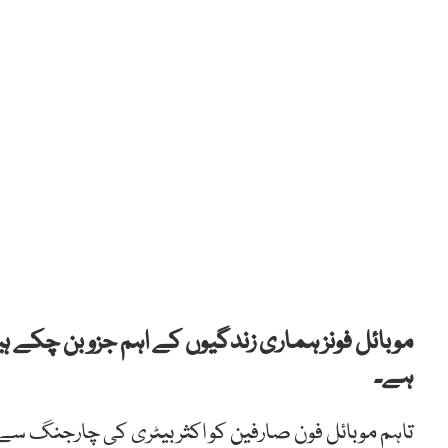
موبائل فونز ہماری زندگیوں کے اہم جزو بن چکے ہیں
ہے۔
تاہم موبائل فون صارفین کو اکثر بیٹری کی چارجنگ سے 