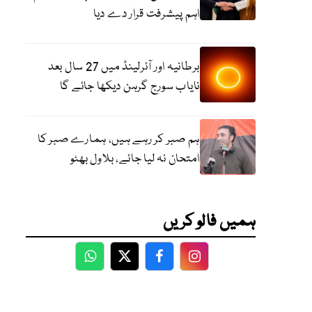
اہم پیشرفت قرار دے دیا
برطانیہ اور آئرلینڈ میں 27 سال بعد
نایاب سورج گرہن دیکھا جائے گا
ہم صبر کر رہے ہیں، ہمارے صبر کا
امتحان نہ لیا جائے، بلاول بھٹو
ہمیں فالو کریں
WhatsApp
Twitter
Facebook
Facebook