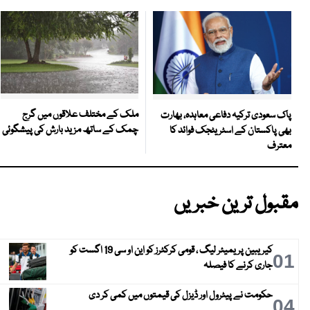
ملک کے مختلف علاقوں میں گرج
پاک سعودی ترکیہ دفاعی معاہدہ، بھارت
چمک کے ساتھ مزید بارش کی پیشگوئی
بھی پاکستان کے اسٹریٹجک فوائد کا
معترف
مقبول ترین خبریں
کیریبین پریمیئر لیگ ، قومی کرکٹرز کو این او سی 19 اگست کو
01
جاری کرنے کا فیصلہ
حکومت نے پیٹرول اور ڈیزل کی قیمتوں میں کمی کر دی
04