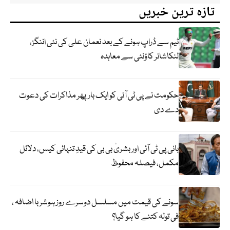
تازہ ترین خبریں
ٹیم سے ڈراپ ہونے کے بعد نعمان علی کی نئی اننگز،
لنکاشائر کاؤنٹی سے معاہدہ
حکومت نے پی ٹی آئی کو ایک بارپھر مذاکرات کی دعوت
دے دی
بانی پی ٹی آئی اور بشریٰ بی بی کی قیدِ تنہائی کیس، دلائل
مکمل، فیصلہ محفوظ
سونے کی قیمت میں مسلسل دوسرے روز ہوشربا اضافہ ،
فی تولہ کتنے کا ہو گیا؟