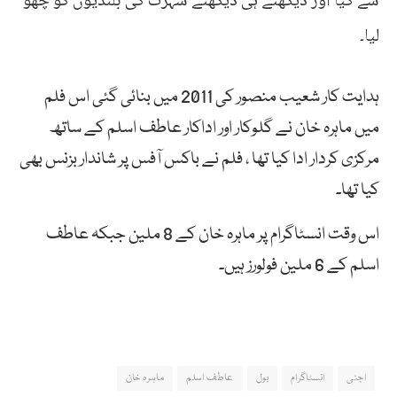
سے کیا اور دیکھتے ہی دیکھتے شہرت کی بلندیوں کو چھو
لیا۔
ہدایت کار شعیب منصور کی 2011 میں بنائی گئی اس فلم
میں ماہرہ خان نے گلوکار اور اداکار عاطف اسلم کے ساتھ
مرکزی کردار ادا کیا تھا ، فلم نے باکس آفس پر شاندار بزنس بھی
کیا تھا۔
اس وقت انسٹاگرام پر ماہرہ خان کے 8 ملین جبکہ عاطف
اسلم کے 6 ملین فولورز ہیں۔
اجنی
انسٹاگرام
بول
عاطف اسلم
ماہرہ خان