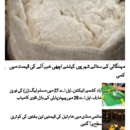
مہنگائی کے ستائے شہریوں کیلئے اچھی خبر، آٹے کی قیمت میں
پیٹ
کمی
آزاد کشمیر الیکشن ، ایل اے 27 میں مسلم لیگ (ن) کی نورین
عارف ، ایل اے 28 میں پیپلز پارٹی کے بازل نقوی کامیاب
عالمی منڈی میں خام تیل کی قیمتیں تین ہفتوں کی کم ترین
سطح پر آ گئیں