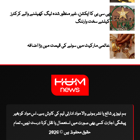
پی سی بی کا ایکشن، غیر منظور شدہ لیگ کھیلنے والے کرکٹرز
کیلئے سخت وارننگ
عالمی مارکیٹ میں سونے کی قیمت میں بڑا اضافہ
ہم نیوز پر شائع یا نشر ہونے والا مواد ادارتی ٹیم کی کاوش ہے۔ اس مواد کو بغیر
پیشگی اجازت کسی بھی صورت میں استعمال یا نقل کرنا درست نہیں۔ تمام
حقوق محفوظ ہیں © 2026