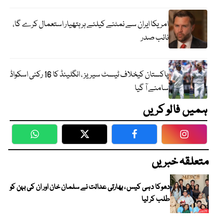
امریکا ایران سے نمٹنے کیلئے ہر ہتھیار استعمال کرے گا،
نائب صدر
پاکستان کیخلاف ٹیسٹ سیریز ، انگلینڈ کا 16 رکنی اسکواڈ
سامنے آ گیا
ہمیں فالو کریں
WhatsApp
Twitter
Facebook
Faceboo
متعلقہ خبریں
دھوکا دہی کیس ، بھارتی عدالت نے سلمان خان اور ان کی بہن کو
طلب کر لیا