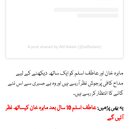
A post shared by Atif Aslam (@atifaslam)
ماہرہ خان اور عاطف اسلم کو ایک ساتھ دیکھنے کے لیے
مداح کافی پُرجوش نظر آرہے ہیں اور وہ بے صبری سے اس نئے
گانے کا انتظار کر رہے ہیں۔
یہ بھی پڑھیں:
عاطف اسلم 10 سال بعد ماہرہ خان کیساتھ نظر
آئیں گے