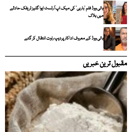
ہالی ووڈ فلم ’باربی‘ کی میک اپ آرٹسٹ ایوا گلیز ٹریفک حادثے
میں ہلاک
بالی ووڈ کے معروف اداکار پردیپ راوت انتقال کر گئے
مقبول ترین خبریں