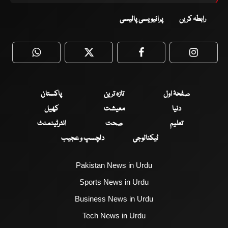
رابطہ کریں
پرائیویسی پالیسی
WhatsApp
Twitter
Facebook
Faceboo
صفحۂ اول
تازہ ترین
پاکستان
دنیا
معیشت
کھیل
تعلیم
صحت
انٹرٹینمنٹ
ٹیکنالوجی
دلچسپ و عجیب
Pakistan News in Urdu
Sports News in Urdu
Business News in Urdu
Tech News in Urdu