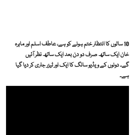
10 سالوں کا انتظار ختم ہونے کو ہے، عاطف اسلم اور ماہرہ
خان ایک ساتھ صرف دو دن بعد ایک ساتھ نظر آئیں
گے۔ دونوں کے ویڈیو سانگ کا ایک اور ٹیزر جاری کر دیا گیا
ہے۔