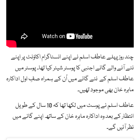
چند روز پہلے عاطف اسلم نے اپنے انسٹاگرام اکاؤنٹ پر اپنے
نئے آنے والے گانے اجنبی کا پوسٹر شیئر کیا تھا۔ پوسٹر میں
عاطف اسلم کے نئے گانے میں اُن کے ہمراہ صفِ اول اداکارہ
ماہرہ خان بھی موجود تھیں۔
عاطف اسلم نے پوسٹ میں لکھا تھا کہ 10 سال کے طویل
انتظار کے بعد وہ اداکارہ ماہرہ خان کے ساتھ اپنے گانے میں
نظر آئیں گے۔