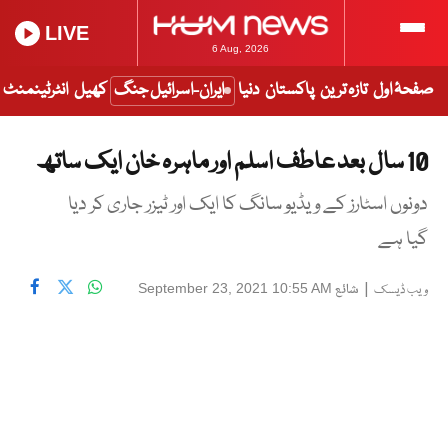
LIVE
6 Aug, 2026
صفحۂ اول
تازہ ترین
پاکستان
دنیا
ایران-اسرائیل جنگ
کھیل
انٹرٹینمنٹ
10 سال بعد عاطف اسلم اور ماہرہ خان ایک ساتھ
دونوں اسٹارز کے ویڈیو سانگ کا ایک اور ٹیزر جاری کر دیا
گیا ہے
|
شائع
September 23, 2021 10:55 AM
ویب ڈیسک