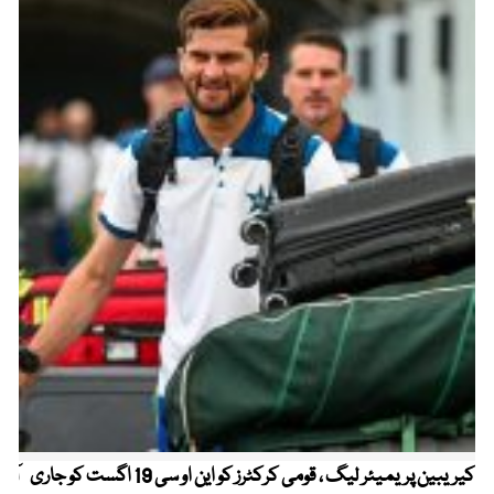
کیریبین پریمیئر لیگ ، قومی کرکٹرز کو این او سی 19 اگست کو جاری
آز