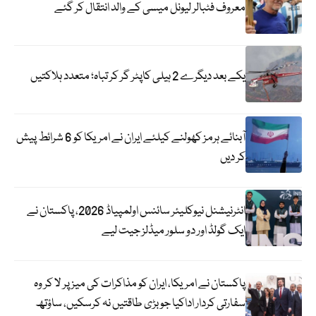
معروف فٹبالر لیونل میسی کے والد انتقال کر گئے
یکے بعد دیگرے 2 ہیلی کاپٹر گر کر تباہ؛ متعدد ہلاکتیں
آبنائے ہرمز کھولنے کیلئے ایران نے امریکا کو 6 شرائط پیش
کر دیں
انٹرنیشنل نیوکلیئر سائنس اولمپیاڈ 2026، پاکستان نے
ایک گولڈ اور دو سلور میڈلز جیت لیے
پاکستان نے امریکا، ایران کو مذاکرات کی میز پر لا کر وہ
سفارتی کردار اداکیا جو بڑی طاقتیں نہ کرسکیں، ساؤتھ