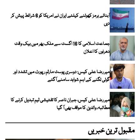
آبنائے ہرمز کھولنے کیلئے ایران نے امریکا کو 6 شرائط پیش کر
دیں
جماعت اسلامی کا 16 اگست سے ملک بھر میں بیک وقت
دھرنوں کا اعلان
میر رضا علی کیس: دوسری پوسٹ مارٹم رپورٹ میں تشدد اور
گولی لگنے کے اہم شواہد سامنے آگئے
میر رضا علی کیس، جبران ناصر کا تفتیشی ٹیم تبدیل کرنے کا
مطالبہ، والدین کا موقف بھی آ گیا
مقبول ترین خبریں