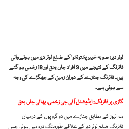
لوئر دیر: صوبہ خیبرپختونخوا کے ضلع لوئر دیر میں ہونے والی
فائرنگ کے نتیجے میں 9 افراد جاں بحق اور 18 زخمی ہو گئے
ہیں۔ فائرنگ جنازے کے دوران زمین کے جھگڑے کی وجہ
سے ہوئی ہے۔
گاڑی پر فائرنگ: ایڈیشنل آئی جی زخمی، بھائی جاں بحق
ہم نیوز کے مطابق جنازے میں دو گروپوں کے درمیان
فائرنگ ضلع لوئر دیر کے علاقے طورمنگ درہ میں ہوئی جس