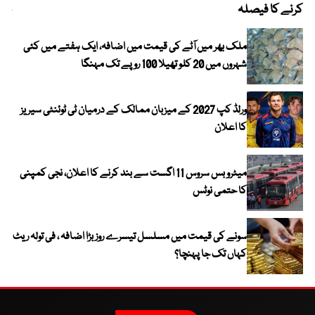
کرنے کا فیصلہ
چھی
ملک بھر میں آٹے کی قیمت میں اضافہ، ایک ہفتے میں کئی
شہروں میں 20 کلو تھیلا 100 روپے تک مہنگا
ورلڈ کپ 2027 کے میزبان ممالک کے درمیان ٹی ٹوئنٹی سیریز
کا اعلان
میٹرو بس سروس 11 اگست سے بند کرنے کا اعلان، نجی کمپنی
کا حتمی نوٹس
سونے کی قیمت میں مسلسل تیسرے روز بڑا اضافہ ، فی تولہ ریٹ
کہاں تک جا پہنچا؟