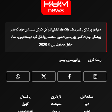
ہم نیوز پر شائع یا نشر ہونے والا مواد ادارتی ٹیم کی کاوش ہے۔ اس مواد کو بغیر
پیشگی اجازت کسی بھی صورت میں استعمال یا نقل کرنا درست نہیں۔ تمام
حقوق محفوظ ہیں © 2026
رابطہ کریں
پرائیویسی پالیسی
WhatsApp
Twitter
Facebook
Faceboo
صفحۂ اول
تازہ ترین
پاکستان
دنیا
معیشت
کھیل
تعلیم
صحت
انٹرٹینمنٹ