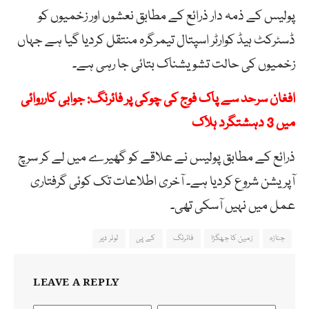
پولیس کے ذمہ دار ذرائع کے مطابق نعشوں اور زخمیوں کو
ڈسٹرکٹ ہیڈ کوارٹر اسپتال تیمرگرہ منتقل کردیا گیا ہے جہاں
زخمیوں کی حالت تشویشناک بتائی جا رہی ہے۔
افغان سرحد سے پاک فوج کی چوکی پر فائرنگ: جوابی کارروائی
میں 3 دہشتگرد ہلاک
ذرائع کے مطابق پولیس نے علاقے کو گھیرے میں لے کر سرچ
آپریشن شروع کردیا ہے۔ آخری اطلاعات تک کوئی گرفتاری
عمل میں نہیں آسکی تھی۔
جنازہ
زمین کا جھگڑا
فائرنگ
کے پی
لوئر دیر
LEAVE A REPLY