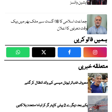
ایشین وائسز
جماعت اسلامی کا 16 اگست سے ملک بھر میں بیک
وقت دھرنوں کا اعلان
ہمیں فالو کریں
WhatsApp
Twitter
Facebook
Faceboo
متعلقہ خبریں
معروف فٹبالر لیونل میسی کے والد انتقال کر گئے
یکے بعد دیگرے 2 ہیلی کاپٹر گر کر تباہ؛ متعدد ہلاکتیں