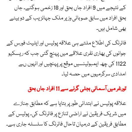
کے نتیجے میں 9 افراد جاں بحق اور 18 زخمی ہوگئے۔ جاں
بحق افراد میں سابق صوبائی وزیر ملک جہانزیب کے دو بیٹے
بھی شامل ہیں۔
فائرنگ کی اطلاع ملتے ہی علاقہ پولیس اور ایلیٹ فورس کے
جوانوں کی بھاری نفری علاقے میں پہنچ گئی جب کہ ریسکیو
1122 کی چھ ایمبولینسیں موقع پر پہنچیں اور انہوں ںے
امدادی سرگرمیوں میں حصہ لیا۔
تورغر میں آسمانی بجلی گرنے سے 11 افراد جاں بحق
علاقہ پولیس نے ابتدائی طور پر بتایا ہے کہ مطابق جنازے
میں شریک فریقین نے اراضی تنازع پر فائرنگ کی۔ پولیس کے
مطابق فریقین کے درمیان تاحال فائرنگ کا سلسلہ جاری ہے۔