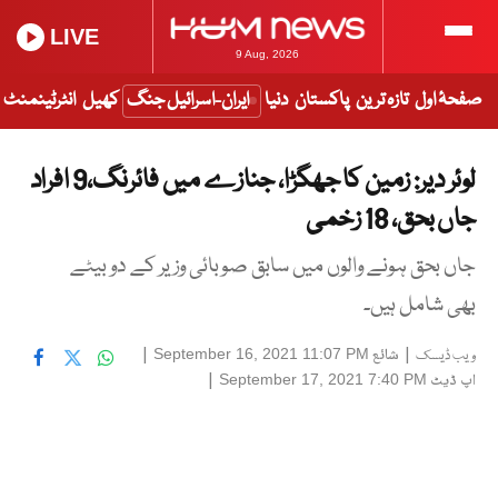
LIVE
9 Aug, 2026
صفحۂ اول
تازہ ترین
پاکستان
دنیا
ایران-اسرائیل جنگ
کھیل
انٹرٹینمنٹ
لوئر دیر: زمین کا جھگڑا، جنازے میں فائرنگ،9 افراد
جاں بحق، 18 زخمی
جاں بحق ہونے والوں میں سابق صوبائی وزیر کے دو بیٹے
بھی شامل ہیں۔
|
شائع
|
September 16, 2021 11:07 PM
ویب ڈیسک
اپ ڈیٹ
|
September 17, 2021 7:40 PM